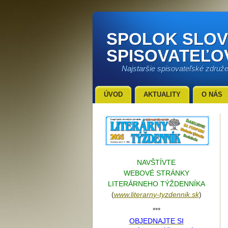
SPOLOK SLO
SPISOVATEĽO
Najstaršie spisovateľské združ
ÚVOD
AKTUALITY
O NÁS
NAVŠTÍVTE
WEBOVÉ STRÁNKY
LITERÁRNEHO TÝŽDENNÍKA
(
www.literarn
y-tyzdennik.sk
)
***
OBJEDNAJTE SI