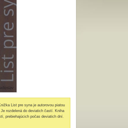
Knižka List pre syna je autorovou piatou
. Je rozdelená do deviatich častí. Kniha
í, prebiehajúcich počas deviatich dní.