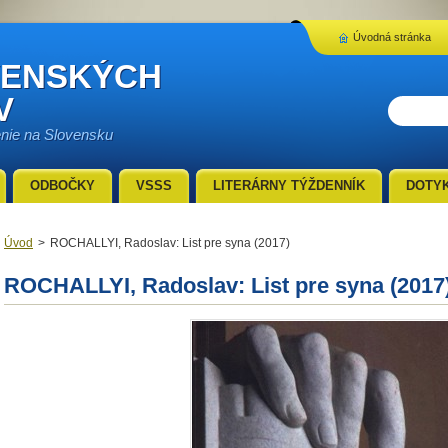
Úvodná stránka
VENSKÝCH
V
enie na Slovensku
ODBOČKY
VSSS
LITERÁRNY TÝŽDENNÍK
DOTY
Úvod
>
ROCHALLYI, Radoslav: List pre syna (2017)
ROCHALLYI, Radoslav: List pre syna (2017