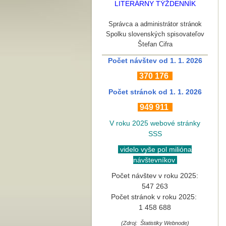
LITERÁRNY TÝŽDENNÍK
Správca a administrátor stránok
Spolku slovenských spisovateľov
Štefan Cifra
Počet návštev od 1. 1. 2026
370
176
Počet stránok
od 1. 1. 2026
949 911
V roku 2025 webové stránky
SSS
videlo vyše pol milióna
návštevníkov
Počet návštev v roku 2025:
547 263
Počet stránok v roku 2025:
1 458 688
(Zdroj: Štatistiky Webnode)