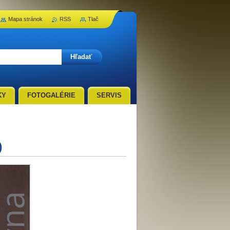
Mapa stránok
RSS
Tlač
KY
FOTOGALÉRIE
SERVIS
)