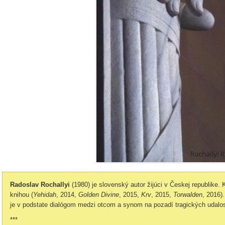
Radoslav Rochallyi
(1980) je slovenský autor žijúci v Českej republike. 
knihou (
Yehidah
, 2014,
Golden Divine
, 2015,
Krv
, 2015,
Torwalden
, 2016)
je v podstate dialógom medzi otcom a synom na pozadí tragických udalost
***