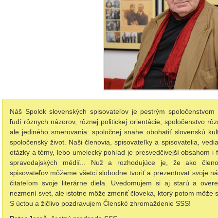
Náš Spolok slovenských spisovateľov je pestrým spoločenstvom 
ľudí rôznych názorov, rôznej politickej orientácie, spoločenstvo rô
ale jediného smerovania: spoločnej snahe obohatiť slovenskú kultú
spoločenský život. Naši členovia, spisovateľky a spisovatelia, ve
otázky a témy, lebo umelecký pohľad je presvedčivejší obsahom i f
spravodajských médií... Nuž a rozhodujúce je, že ako člen
spisovateľov môžeme všetci slobodne tvoriť a prezentovať svoje ná
čitateľom svoje literárne diela. Uvedomujem si aj starú a ove
nezmení svet, ale istotne môže zmeniť človeka, ktorý potom môže s
S úctou a žičlivo pozdravujem Členské zhromaždenie SSS!