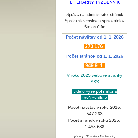
LITERÁRNY TÝŽDENNÍK
Správca a administrátor stránok
Spolku slovenských spisovateľov
Štefan Cifra
Počet návštev od 1. 1. 2026
370
176
Počet stránok
od 1. 1. 2026
949 911
V roku 2025 webové stránky
SSS
videlo vyše pol milióna
návštevníkov
Počet návštev v roku 2025:
547 263
Počet stránok v roku 2025:
1 458 688
(Zdroj: Štatistiky Webnode)