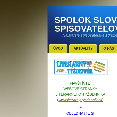
SPOLOK SLO
SPISOVATEĽO
Najstaršie spisovateľské združ
ÚVOD
AKTUALITY
O NÁS
NAVŠTÍVTE
WEBOVÉ STRÁNKY
LITERÁRNEHO TÝŽDENNÍKA
(
www.literarn
y-tyzdennik.sk
)
***
OBJEDNAJTE SI