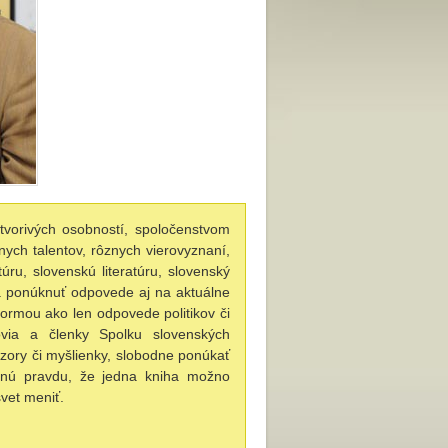
tvorivých osobností, spoločenstvom
znych talentov, rôznych vierovyznaní,
ru, slovenskú literatúru, slovenský
dia ponúknuť odpovede aj na aktuálne
ormou ako len odpovede politikov či
ovia a členky Spolku slovenských
zory či myšlienky, slobodne ponúkať
renú pravdu, že jedna kniha možno
vet meniť.