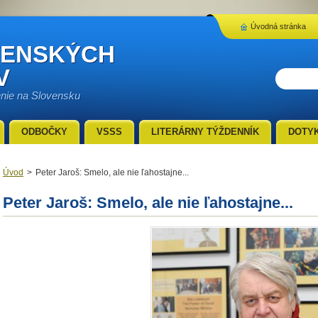
Úvodná stránka
VENSKÝCH
V
enie na Slovensku
ODBOČKY
VSSS
LITERÁRNY TÝŽDENNÍK
DOTY
Úvod
>
Peter Jaroš: Smelo, ale nie ľahostajne...
Peter Jaroš: Smelo, ale nie ľahostajne...