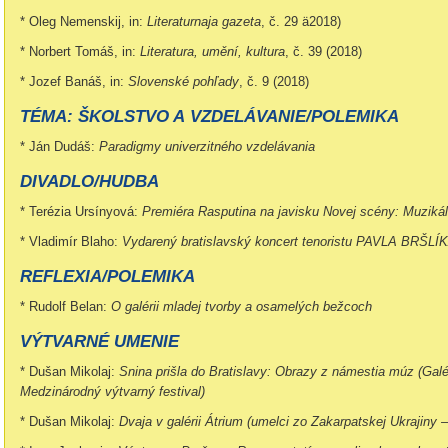
* Oleg Nemenskij, in:
Literaturnaja gazeta
, č. 29 ä2018)
* Norbert Tomáš, in:
Literatura, umění, kultura
, č. 39 (2018)
* Jozef Banáš, in:
Slovenské pohľady
, č. 9 (2018)
TÉMA: ŠKOLSTVO A VZDELÁVANIE/POLEMIKA
* Ján Dudáš:
Paradigmy univerzitného vzdelávania
DIVADLO/HUDBA
* Terézia Ursínyová:
Premiéra Rasputina na javisku Novej scény: Muzikál
* Vladimír Blaho:
Vydarený bratislavský koncert tenoristu PAVLA BRŠLÍKA
REFLEXIA/POLEMIKA
* Rudolf Belan:
O galérii mladej tvorby a osamelých bežcoch
VÝTVARNÉ UMENIE
* Dušan Mikolaj:
Snina prišla do Bratislavy: Obrazy z námestia múz (Gal
Medzinárodný výtvarný festival)
* Dušan Mikolaj:
Dvaja v galérii Átrium (umelci zo Zakarpatskej Ukrajiny 