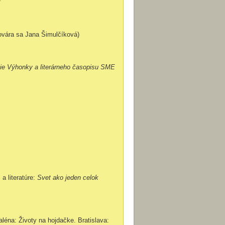
ť
ovára sa Jana Šimulčíková)
gie Výhonky a literárneho časopisu SME
 literatúre:
Svet ako jeden celok
na: Životy na hojdačke. Bratislava: