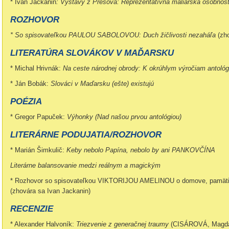
* Ivan Jackanin
: Výstavy z Prešova: Reprezentatívna maliarska osobnos
ROZHOVOR
* So spisovateľkou PAULOU SABOLOVOU: Duch žičlivosti nezaháľa
(zh
LITERATÚRA SLOVÁKOV V MAĎARSKU
* Michal Hrivnák:
Na ceste národnej obrody: K okrúhlym výročiam antoló
* Ján Bobák:
Slováci v Maďarsku (ešte) existujú
POÉZIA
* Gregor Papuček:
Výhonky (Nad našou prvou antológiou)
LITERÁRNE PODUJATIA/ROZHOVOR
* Marián Šimkulič:
Keby nebolo Papína, nebolo by ani PANKOVČÍNA
Literárne balansovanie medzi reálnym a magickým
* Rozhovor so spisovateľkou VIKTORIJOU AMELINOU o domove, pamäti a
(zhovára sa Ivan Jackanin)
RECENZIE
* Alexander Halvoník:
Triezvenie z generačnej traumy
(CISÁROVÁ, Magdalé