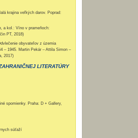
á krajina veľkých darov. Poprad:
 a kol.: Víno v prameňoch:
čin PT, 2018)
dvlečenie obyvateľov z územia
 – 1945. Martin Pekár – Attila Simon –
a, 2017)
ZAHRANIČNEJ LITERATÚRY
né spomienky. Praha: D + Gallery,
nych súťaží