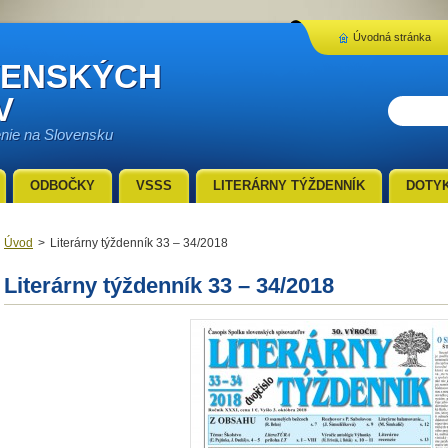
Úvodná stránka
VENSKÝCH
V
enie na Slovensku
ODBOČKY
VSSS
LITERÁRNY TÝŽDENNÍK
DOTY
Úvod
>
Literárny týždenník 33 – 34/2018
Literárny týždenník 33 – 34/2018