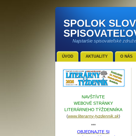
SPOLOK SLO
SPISOVATEĽO
Najstaršie spisovateľské združ
ÚVOD
AKTUALITY
O NÁS
NAVŠTÍVTE
WEBOVÉ STRÁNKY
LITERÁRNEHO TÝŽDENNÍKA
(
www.literarn
y-tyzdennik.sk
)
***
OBJEDNAJTE SI