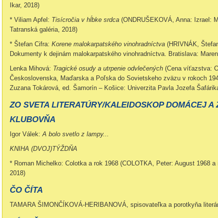
Ikar, 2018)
* Viliam Apfel:
Tisícročia v hĺbke srdca
(ONDRUŠEKOVÁ, Anna: Izrael: Mal
Tatranská galéria, 2018)
* Štefan Cifra:
Korene malokarpatského vinohradníctva
(HRIVNÁK, Štefan,
Dokumenty k dejinám malokarpatského vinohradníctva. Bratislava: Maren
Lenka Mihová:
Tragické osudy a utrpenie odvlečených
(Cena víťazstva: O
Československa, Maďarska a Poľska do Sovietskeho zväzu v rokoch 1944
Zuzana Tokárová, ed. Šamorín – Košice: Univerzita Pavla Jozefa Šafárik
ZO SVETA LITERATÚRY/KALEIDOSKOP DOMÁCEJ A 
KLUBOVŇA
Igor Válek:
A bolo svetlo z lampy...
KNIHA (DVOJ)TÝŽDŇA
* Roman Michelko: Colotka a rok 1968 (COLOTKA, Peter: August 1968 a i
2018)
ČO ČÍTA
TAMARA ŠIMONČÍKOVÁ-HERIBANOVÁ, spisovateľka a porotkyňa literár