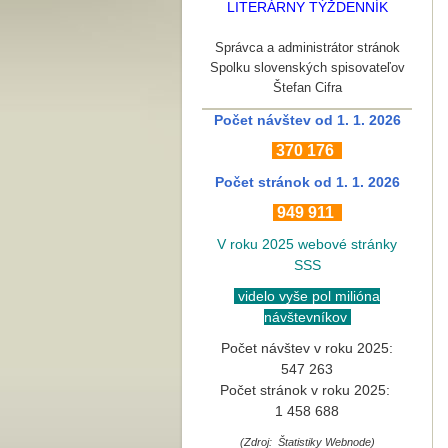
LITERÁRNY TÝŽDENNÍK
Správca a administrátor stránok
Spolku slovenských spisovateľov
Štefan Cifra
Počet návštev od 1. 1. 2026
370
176
Počet stránok
od 1. 1. 2026
949 911
V roku 2025 webové stránky
SSS
videlo vyše pol milióna
návštevníkov
Počet návštev v roku 2025:
547 263
Počet stránok v roku 2025:
1 458 688
(Zdroj: Štatistiky Webnode)