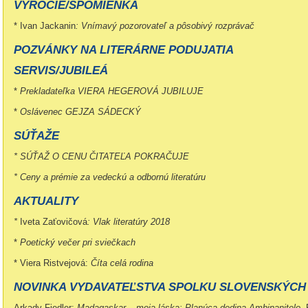
VÝROČIE/SPOMIENKA
* Ivan Jackanin
: Vnímavý pozorovateľ a pôsobivý rozprávač
POZVÁNKY NA LITERÁRNE PODUJATIA
SERVIS/JUBILEÁ
*
Prekladateľka VIERA HEGEROVÁ JUBILUJE
*
Oslávenec GEJZA SÁDECKÝ
SÚŤAŽE
* SÚŤAŽ O CENU ČITATEĽA POKRAČUJE
* Ceny a prémie za vedeckú a odbornú literatúru
AKTUALITY
*
Iveta Zaťovičová
: Vlak literatúry 2018
*
Poetický večer pri sviečkach
* Viera Ristvejová:
Číta celá rodina
NOVINKA VYDAVATEĽSTVA SPOLKU SLOVENSKÝCH
Arkady Fiedler:
Madagaskar – moja láska: Planúca dedina Ambinanitelo.