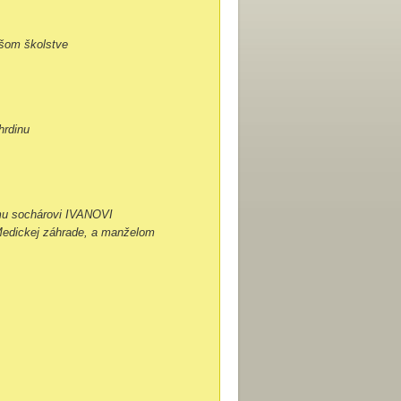
ašom školstve
hrdinu
mu sochárovi IVANOVI
dickej záhrade, a manželom