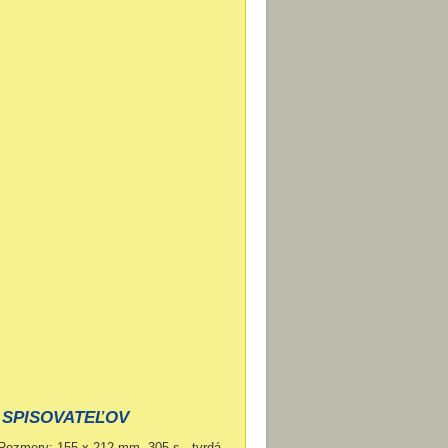
 SPISOVATEĽOV
Rozmery: 155 x 212 mm, 305 s., tvrdá