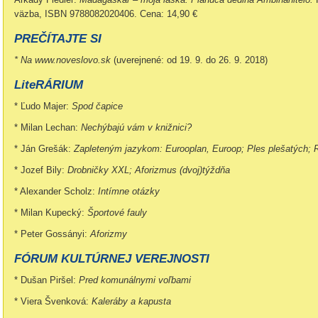
väzba, ISBN 9788082020406. Cena: 14,90 €
PREČÍTAJTE SI
* Na www.noveslovo.sk
(uverejnené: od 19. 9. do 26. 9. 2018)
LiteRÁRIUM
* Ľudo Majer:
Spod čapice
* Milan Lechan:
Nechýbajú vám v knižnici?
* Ján Grešák:
Zapleteným jazykom: Eurooplan, Euroop; Ples plešatých; 
* Jozef Bily:
Drobničky XXL; Aforizmus (dvoj)týždňa
* Alexander Scholz:
Intímne otázky
* Milan Kupecký:
Športové fauly
* Peter Gossányi:
Aforizmy
FÓRUM KULTÚRNEJ VEREJNOSTI
* Dušan Piršel:
Pred komunálnymi voľbami
* Viera Švenková:
Kaleráby a kapusta