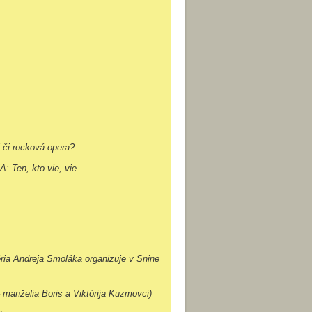
 či rocková opera?
: Ten, kto vie, vie
éria Andreja Smoláka organizuje v Snine
– manželia Boris a Viktórija Kuzmovci)