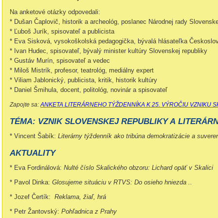
Na anketové otázky odpovedali:
* Dušan Čaplovič, historik a archeológ, poslanec Národnej rady Slovenske
* Ľuboš Jurík, spisovateľ a publicista
* Eva Sisková, vysokoškolská pedagogička, bývalá hlásateľka Českoslov
* Ivan Hudec, spisovateľ, bývalý minister kultúry Slovenskej republiky
* Gustáv Murín, spisovateľ a vedec
* Miloš Mistrík, profesor, teatrológ, mediálny expert
* Viliam Jablonický, publicista, kritik, historik kultúry
* Daniel Šmihula, docent, politológ, novinár a spisovateľ
Zapojte sa:
ANKETA LITERÁRNEHO TÝŽDENNÍKA K 25. VÝROČIU VZNIKU SR
TÉMA: VZNIK SLOVENSKEJ REPUBLIKY A LITERÁR
* Vincent Šabík:
Literárny týždenník ako tribúna demokratizácie a suver
AKTUALITY
* Eva Fordinálová:
Nulté číslo Skalického obzoru: Lichard opäť v Skalici
* Pavol Dinka:
Glosujeme situáciu v RTVS: Do osieho hniezda ..
* Jozef Čertík:
Reklama, žiaľ, hrá
* Petr Žantovský:
Pohľadnica z Prahy