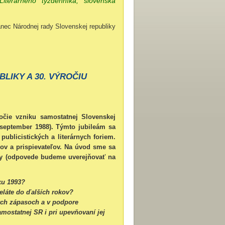
Literárneho týždenníka, slovenská
ec Národnej rady Slovenskej republiky
LIKY A 30. VÝROČIU
čie vzniku samostatnej Slovenskej
 (september 1988). Týmto jubileám sa
blicistických a literárnych foriem.
ov a prispievateľov. Na úvod sme sa
zky (odpovede budeme uverejňovať na
ku 1993?
želáte do ďalších rokov?
ých zápasoch a v podpore
amostatnej SR i pri upevňovaní jej