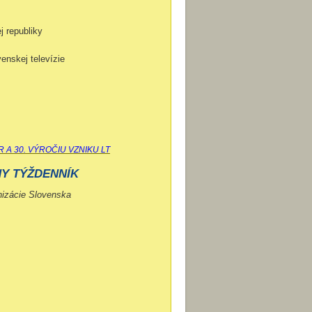
j republiky
enskej televízie
 A 30. VÝROČIU VZNIKU LT
NY TÝŽDENNÍK
enizácie Slovenska