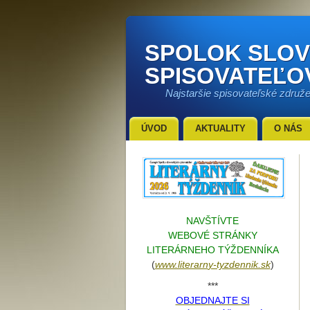
SPOLOK SLO
SPISOVATEĽO
Najstaršie spisovateľské združ
ÚVOD
AKTUALITY
O NÁS
NAVŠTÍVTE
WEBOVÉ STRÁNKY
LITERÁRNEHO TÝŽDENNÍKA
(
www.literarn
y-tyzdennik.sk
)
***
OBJEDNAJTE SI