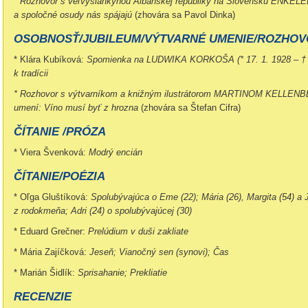
* Rozhovor s veľvyslankyňou Albánskej republiky na Slovensku ENKE
a spoločné osudy nás spájajú
(zhovára sa Pavol Dinka)
OSOBNOSŤ/JUBILEUM/VÝTVARNÉ UMENIE/ROZHO
* Klára Kubíková:
Spomienka na LUDWIKA KORKOŠA (* 17. 1. 1928 – † 24.
k tradícii
* Rozhovor s výtvarníkom a knižným ilustrátorom MARTINOM KELLENB
umení: Víno musí byť z hrozna
(zhovára sa Štefan Cifra)
ČÍTANIE /PRÓZA
* Viera Švenková:
Modrý encián
ČÍTANIE/POÉZIA
* Oľga Gluštíková:
Spolubývajúca o Eme (22); Mária (26), Margita (54) a J
z rodokmeňa;
Adri (24) o spolubývajúcej (30)
* Eduard Grečner:
Prelúdium v duši zakliate
* Mária Zajíčková:
Jeseň; Vianočný sen (synovi); Čas
* Marián Šidlík:
Sprisahanie; Prekliatie
RECENZIE