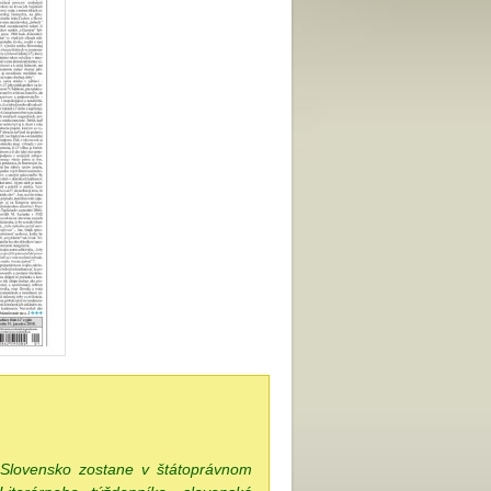
či Slovensko zostane v štátoprávnom