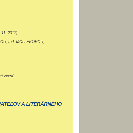
11. 2017)
OVOU, rod. MOLLEKOVOU,
vá zvesť
ATEĽOV A LITERÁRNEHO