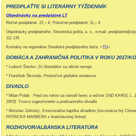
PREDPLAŤTE SI LITERÁRNY TÝŽDENNÍK
Objedn
ávky na predplatné LT
Ročné predplatné: 22,– €; Polročné predplatné: 11,– €
Objednávky predplatného: Slovenská pošta, a. s., e-mail:
predplatne@slp
111 135
Kontakty na regionálne Strediská predplatného tlače: <
TU
>
.
DOMÁCA A ZAHRANIČNÁ POLITIKA V ROKU 2017/K
* Ľudovít Števko:
Zo škandálov sa občan nenaje
* František Škvrnda:
Protirečivé globálne tendencie
DIVADLO
* Milan Polák:
Pred sto rokmi sa narodil herec a režisér SND KAROL L. 
2003): Tvorca sugestívneho a podmanivého divadla
* Miroslav Zelinský:
Emocionálna haptika divadlom (inscenácia hry
Close
PATRICKA MARBERA v bratislavskej Aréne)
ROZHOVOR/ALBÁNSKA LITERATÚRA