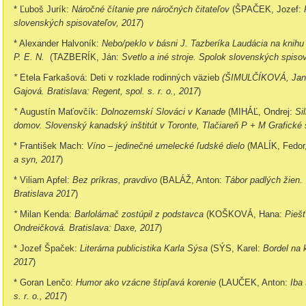
* Ľuboš Jurík:
Náročné čítanie pre náročných čitateľov
(ŠPAČEK, Jozef:
P
slovenských spisovateľov, 2017
)
* Alexander Halvoník:
Nebo/peklo v básni J. Tazberíka Laudácia na kni
P. E. N.
(TAZBERÍK, Ján:
Svetlo a iné stroje. Spolok slovenských spiso
*
Etela Farkašová: Deti v rozklade rodinných väzieb
(ŠIMULČÍKOVÁ, Jana:
Gajová. Bratislava: Regent, spol. s. r. o., 2017
)
*
Augustín Maťovčík:
Dolnozemskí Slováci v Kanade
(MIHÁĽ, Ondrej:
Sil
domov. Slovenský kanadský inštitút v Toronte, Tlačiareň P + M Grafické š
* František Mach:
Víno – jedinečné umelecké ľudské dielo
(MALÍK, Fedor,
a syn, 2017
)
* Viliam Apfel:
Bez príkras, pravdivo
(BALÁŽ, Anton:
Tábor padlých žien. 
Bratislava 2017
)
*
Milan Kenda:
Barlolámač zostúpil z podstavca
(KOŠKOVÁ, Hana:
Piešť
Ondreičková. Bratislava: Daxe, 2017
)
* Jozef Špaček:
Literárna publicistika Karla Sýsa
(SÝS, Karel:
Bordel na k
2017
)
* Goran Lenčo:
Humor ako vzácne štipľavá korenie
(LAUČEK, Anton:
Iba 
s. r. o., 2017
)