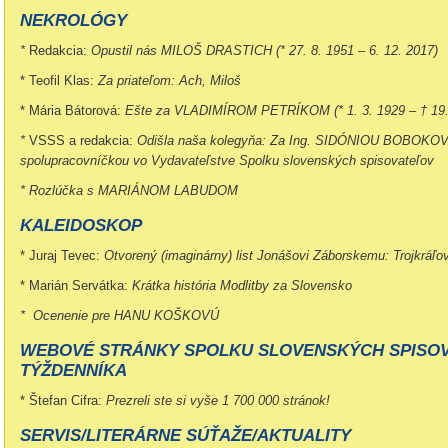
NEKROLÓGY
*
Redakcia:
Opustil nás MILOŠ DRASTICH (* 27. 8. 1951 – 6. 12. 2017)
* Teofil Klas:
Za priateľom: Ach, Miloš
* Mária Bátorová:
Ešte za VLADIMÍROM PETRÍKOM (* 1. 3. 1929 – † 19. 
*
VSSS a redakcia:
Odišla naša kolegyňa: Za Ing. SIDÓNIOU BOBOK
spolupracovníčkou vo Vydavateľstve Spolku slovenských spisovateľov
* Rozlúčka s MARIÁNOM LABUDOM
KALEIDOSKOP
* Juraj Tevec:
Otvorený (imaginárny) list Jonášovi Záborskemu: Trojkráľo
* Marián Servátka:
Krátka história Modlitby za Slovensko
* Ocenenie pre HANU KOŠKOVÚ
WEBOVÉ STRÁNKY SPOLKU SLOVENSKÝCH SPISOV
TÝŽDENNÍKA
* Štefan Cifra:
Prezreli ste si vyše 1 700 000 stránok!
SERVIS/LITERÁRNE SÚŤAŽE/AKTUALITY