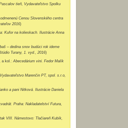
ascalov tieň, Vydavateľstvo Spolku
hu odmenenú Cenou Slovenského centra
vateľov 2016
)
 Kufor na kolieskach. Ilustrácie Anna
baš – dedina snov budúci rok ideme
túdio Turany, 1. vyd., 2016
)
 a kol.:
Abecedárium vini. Fedor Malík
Vydavateľstvo Marenčin PT, spol. s.r.o,
anko a pani Nitková. Ilustrácie Daniela
vadrát. Praha: Nakladatelství Futura,
tak VIII. Námestovo: Tlačiareň Kubík,