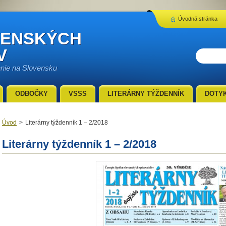
Úvodná stránka
VENSKÝCH
V
enie na Slovensku
ODBOČKY
VSSS
LITERÁRNY TÝŽDENNÍK
DOTY
Úvod
>
Literárny týždenník 1 – 2/2018
Literárny týždenník 1 – 2/2018