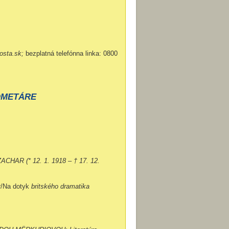
osta.sk;
bezplatná telefónna linka: 0800
OMETÁRE
ZACHAR (* 12. 1. 1918 – † 17. 12.
r/Na dotyk
britského dramatika