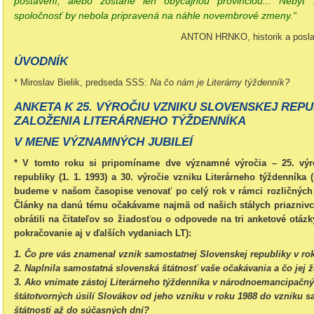
postavení, alebo zostane len obyčajnou provinciou... Nebyť 
spoločnosť by nebola pripravená na náhle novembrové zmeny.“
ANTON HRNKO, historik a poslan
ÚVODNÍK
* Miroslav Bielik, predseda SSS:
Na čo nám je Literárny týždenník?
ANKETA K 25. VÝROČIU VZNIKU SLOVENSKEJ REPUB
ZALOŽENIA LITERÁRNEHO TÝŽDENNÍKA
V MENE VÝZNAMNÝCH JUBILEÍ
* V tomto roku si pripomíname dve významné výročia – 25. výro
republiky (1. 1. 1993) a 30. výročie vzniku Literárneho týždenníka
budeme v našom časopise venovať po celý rok v rámci rozličných pu
Články na danú tému očakávame najmä od našich stálych priaznivc
obrátili na čitateľov so žiadosťou o odpovede na tri anketové otá
pokračovanie aj v ďalších vydaniach LT):
1. Čo pre vás znamenal vznik samostatnej Slovenskej republiky v ro
2. Naplnila samostatná slovenská štátnosť vaše očakávania a čo jej 
3. Ako vnímate zástoj Literárneho týždenníka v národnoemancipačn
štátotvorných úsilí Slovákov od jeho vzniku v roku 1988 do vzniku s
štátnosti až do súčasných dní?