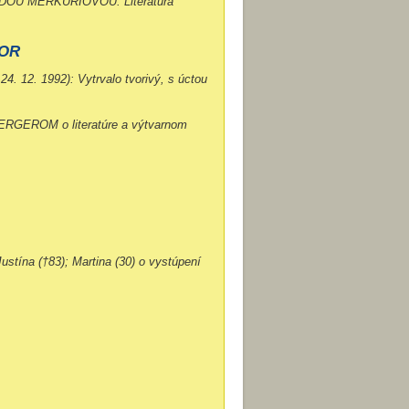
LEDOU MËRKURIOVOU: Literatúra
VOR
 12. 1992): Vytrvalo tvorivý, s úctou
ERGEROM o literatúre a výtvarnom
ustína (†83); Martina (30) o vystúpení