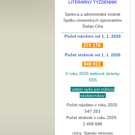
LITERÁRNY TÝŽDENNÍK
Správca a administrátor stránok
Spolku slovenských spisovateľov
Štefan Cifra
Počet návštev od 1. 1. 2026
370
176
Počet stránok
od 1. 1. 2026
949 911
V roku 2025 webové stránky
SSS
videlo vyše pol milióna
návštevníkov
Počet návštev v roku 2025:
547 263
Počet stránok v roku 2025:
1 458 688
(Zdroj: Štatistiky Webnode)