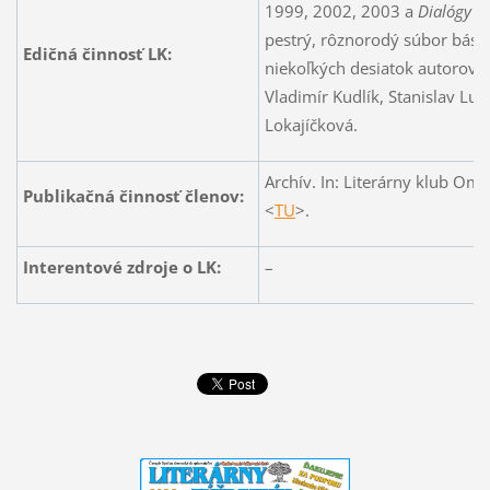
1999, 2002, 2003 a
Dialógy s
pestrý, rôznorodý súbor básni
Edičná činnosť LK:
niekoľkých desiatok autorov, i
Vladimír Kudlík, Stanislav Lub
Lokajíčková.
Archív. In: Literárny klub Om
Publikačná činnosť členov:
<
TU
>.
Interentové zdroje o LK:
–