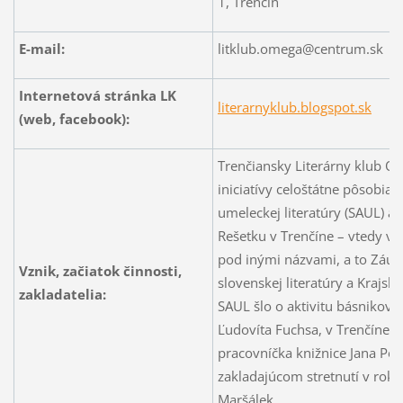
1, Trenčín
E-mail:
litklub.omega@centrum.sk
Internetová stránka LK
literarnyklub.blogspot.sk
(web, facebook):
Trenčiansky Literárny klub O
iniciatívy celoštátne pôsobiac
umeleckej literatúry (SAUL) a 
Rešetku v Trenčíne – vtedy vša
pod inými názvami, a to Záu
Vznik, začiatok činnosti,
slovenskej literatúry a Krajsk
zakladatelia:
SAUL šlo o aktivitu básnikov 
Ľudovíta Fuchsa, v Trenčíne s
pracovníčka knižnice Jana Po
zakladajúcom stretnutí v rok
Maršálek.