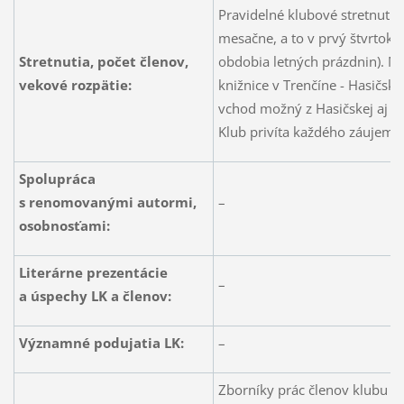
Pravidelné klubové stretnutia
mesačne, a to v prvý štvrtok 
Stretnutia, počet členov,
obdobia letných prázdnin). Mi
vekové rozpätie:
knižnice v Trenčíne - Hasičská
vchod možný z Hasičskej aj z 
Klub privíta každého záujemcu
Spolupráca
s renomovanými autormi,
–
osobnosťami:
Literárne prezentácie
–
a úspechy LK a členov:
Významné podujatia LK:
–
Zborníky prác členov klubu
NE