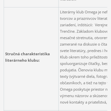
Literárny klub Omega je nefo
tvorcov a priaznivcov literatú
zariadení, inštitúcii: Verejnej
Trenčíne. Základom klubovej č
mesačné stretnutia, otvorené
zamerané na diskusie o čítaní 
svete literatúry, prednes i ho
Stručná charakteristika
Klub okrem toho príležitostne
literárneho klubu:
spoluorganizuje čítačky, bese
podujatia. Členovia klubu ma
texty (výtvarné diela, fotogra
občasníkoch, a tiež na tejto w
Omega poskytuje priestor na p
výmenu názorov a skúseností; 
nové kontakty a priateľstvá, n