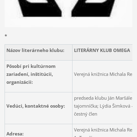
*
Názov literárneho klubu:
LITERÁRNY KLUB OMEGA
Pôsobí pri kultúrnom
zariadení, inštitúcii,
Verejná knižnica Michala Reše
organizácii:
predseda klubu Ján Maršálek, 
Vedúci, kontaktné osoby:
tajomníčka; Lýdia Šimková – 
čestný člen
Verejná knižnica Michala Reše
Adresa: