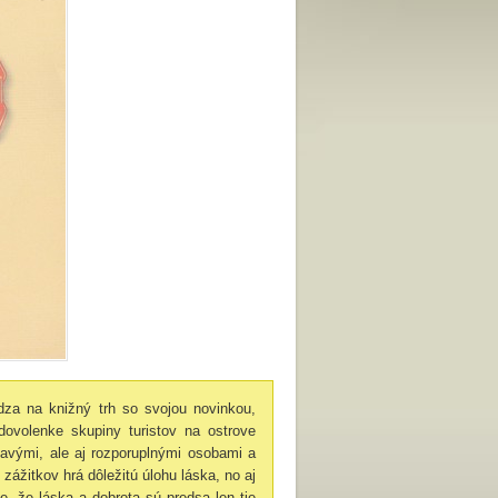
dza na knižný trh so svojou novinkou,
dovolenke skupiny turistov na ostrove
avými, ale aj rozporuplnými osobami a
ážitkov hrá dôležitú úlohu láska, no aj
je, že láska a dobrota sú predsa len tie