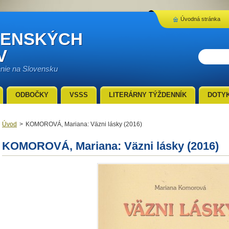
Úvodná stránka
VENSKÝCH
V
enie na Slovensku
ODBOČKY
VSSS
LITERÁRNY TÝŽDENNÍK
DOTY
Úvod
>
KOMOROVÁ, Mariana: Väzni lásky (2016)
KOMOROVÁ, Mariana: Väzni lásky (2016)