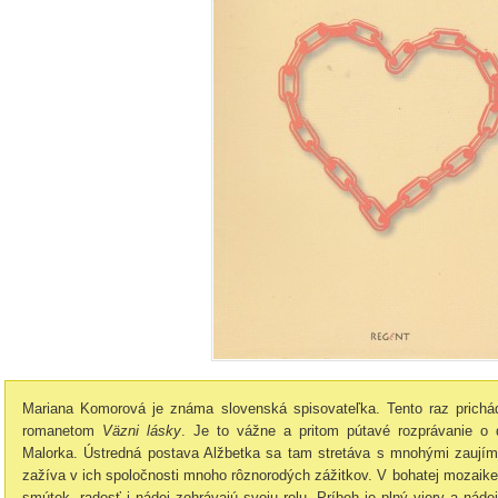
Mariana Komorová je známa slovenská spisovateľka. Tento raz prichá
romanetom
Väzni lásky
. Je to vážne a pritom pútavé rozprávanie o 
Malorka. Ústredná postava Alžbetka sa tam stretáva s mnohými zaujím
zažíva v ich spoločnosti mnoho rôznorodých zážitkov. V bohatej mozaike z
smútok, radosť i nádej zohrávajú svoju rolu. Príbeh je plný viery a náde