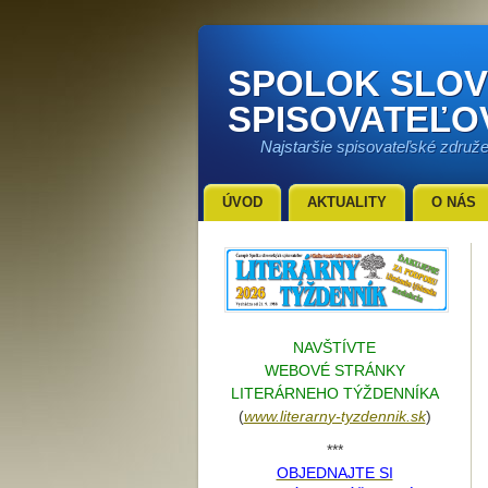
SPOLOK SLO
SPISOVATEĽO
Najstaršie spisovateľské združ
ÚVOD
AKTUALITY
O NÁS
NAVŠTÍVTE
WEBOVÉ STRÁNKY
LITERÁRNEHO TÝŽDENNÍKA
(
www.literarn
y-tyzdennik.sk
)
***
OBJEDNAJTE SI