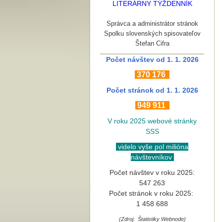
LITERÁRNY TÝŽDENNÍK
Správca a administrátor stránok
Spolku slovenských spisovateľov
Štefan Cifra
Počet návštev od 1. 1. 2026
370
176
Počet stránok
od 1. 1. 2026
949 911
V roku 2025 webové stránky
SSS
videlo vyše pol milióna
návštevníkov
Počet návštev v roku 2025:
547 263
Počet stránok v roku 2025:
1 458 688
(Zdroj: Štatistiky Webnode)