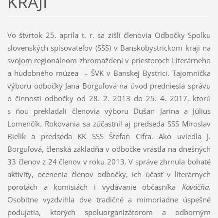
KRAJI
Vo štvrtok 25. apríla t. r. sa zišli členovia Odbočky Spolku
slovenských spisovateľov (SSS) v Banskobystrickom kraji na
svojom regionálnom zhromaždení v priestoroch Literárneho
a hudobného múzea – ŠVK v Banskej Bystrici. Tajomníčka
výboru odbočky Jana Borguľová na úvod predniesla správu
o činnosti odbočky od 28. 2. 2013 do 25. 4. 2017, ktorú
s ňou prekladali členovia výboru Dušan Jarina a Július
Lomenčík. Rokovania sa zúčastnil aj predseda SSS Miroslav
Bielik a predseda KK SSS Štefan Cifra. Ako uviedla J.
Borguľová, členská základňa v odbočke vrástla na dnešných
33 členov z 24 členov v roku 2013. V správe zhrnula bohaté
aktivity, ocenenia členov odbočky, ich účasť v literárnych
porotách a komisiách i vydávanie občasníka
Kováčňa
.
Osobitne vyzdvihla dve tradičné a mimoriadne úspešné
podujatia, ktorých spoluorganizátorom a odborným