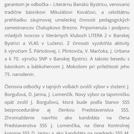
garantom je odbočka – Literárnu Banskú Bystricu, venovanú
tradične básnikovi Mikulášovi Kováčovi, a celoštátnu
prehliadku záujmovej umeleckej činnosti pedagogických
zamestnancov Chalupkovo Brezno. Pripomenula i podporu
mladých tvorcov v literárnych kluboch LITERA 2 v Banskej
Bystrici a VLAS v Lučenci. Z činnosti vyzdvihla aktivity
k výročiam Š. Pártošovej, I. Plintoviča, V. Marčoka, J. Urbana
a k 70. výročiu SNP v Banskej Bystrici. A takisto besedu s
básnikom a bábkohercom J. Mokošom pri príležitosti jeho
75. narodenín.
Členovia odbočky v tajných voľbách zvolili výbor v zložení: J.
Borguľová, D. Jarina, J. Lomenčík. Nový výbor za tajomníčku
opäť zvolil J. Borguľovú, ktorá bude podľa Stanov SSS
bezprocedurálne aj členkou Predstavenstva SSS.
Zhromaždenie navrhlo ako kandidáta na člena
Predstavenstva SSS J. Lomenčíka, na člena Kontrolnej
komisie SSS D. Jarinu a ako kandidáta na predsedu SSS M.