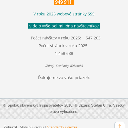
949 911
V roku 2025 webové stránky SSS
videlo vyše pol milióna návštevníkov
Počet návštev v roku 2025: 547 263
Počet stránok v roku 2025:
1 458 688
(Zdroj: Štatistiky Webnode)
Ďakujeme za vašu priazeň.
© Spolok slovenských spisovateľov 2010. © Dizajn: Štefan Cifra. Všetky
práva vyhradené.
Zobraziť:
Mobilnú verziu
|
Štandardnú verziu