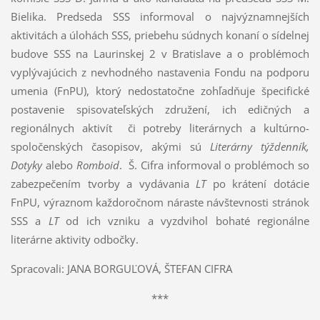
Bielika. Predseda SSS informoval o najvýznamnejších
aktivitách a úlohách SSS, priebehu súdnych konaní o sídelnej
budove SSS na Laurinskej 2 v Bratislave a o problémoch
vyplývajúcich z nevhodného nastavenia Fondu na podporu
umenia (FnPU), ktorý nedostatočne zohľadňuje špecifické
postavenie spisovateľských združení, ich edičných a
regionálnych aktivít či potreby literárnych a kultúrno-
spoločenských časopisov, akými sú
Literárny týždenník,
Dotyky
alebo
Romboid
. Š. Cifra informoval o problémoch so
zabezpečením tvorby a vydávania
LT
po krátení dotácie
FnPU, výraznom každoročnom náraste návštevnosti stránok
SSS a
LT
od ich vzniku a vyzdvihol bohaté regionálne
literárne aktivity odbočky.
Spracovali: JANA BORGUĽOVÁ, ŠTEFAN CIFRA
***