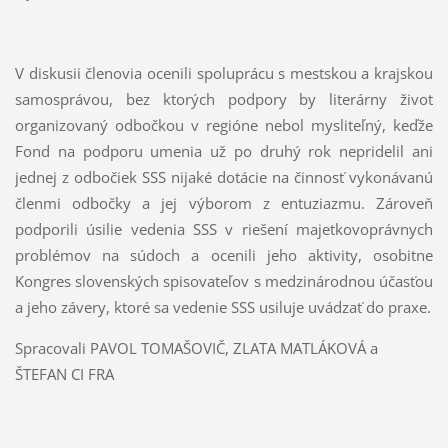
V diskusii členovia ocenili spoluprácu s mestskou a krajskou
samosprávou, bez ktorých podpory by literárny život
organizovaný odbočkou v regióne nebol mysliteľný, keďže
Fond na podporu umenia už po druhý rok nepridelil ani
jednej z odbočiek SSS nijaké dotácie na činnosť vykonávanú
členmi odbočky a jej výborom z entuziazmu. Zároveň
podporili úsilie vedenia SSS v riešení majetkovoprávnych
problémov na súdoch a ocenili jeho aktivity, osobitne
Kongres slovenských spisovateľov s medzinárodnou účasťou
a jeho závery, ktoré sa vedenie SSS usiluje uvádzať do praxe.
Spracovali PAVOL TOMAŠOVIČ, ZLATA MATLÁKOVÁ a
ŠTEFAN CI FRA