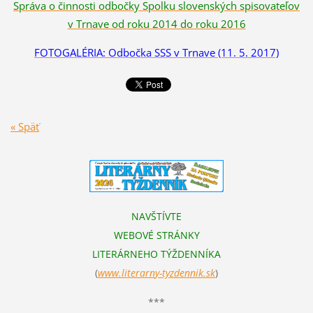
Správa o činnosti odbočky Spolku slovenských spisovateľov
v Trnave od roku 2014 do roku 2016
FOTOGALÉRIA: Odbočka SSS v Trnave
(11. 5. 2017)
« Späť
NAVŠTÍVTE
WEBOVÉ STRÁNKY
LITERÁRNEHO TÝŽDENNÍKA
(
www.literarn
y-tyzdennik.sk
)
***