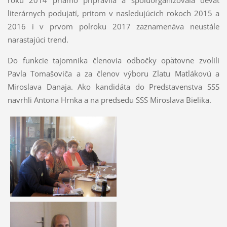
roku 2014 priamo pripravila a spoluorganizovala deväť
literárnych podujatí, pritom v nasledujúcich rokoch 2015 a
2016 i v prvom polroku 2017 zaznamenáva neustále
narastajúci trend.
Do funkcie tajomníka členovia odbočky opätovne zvolili
Pavla Tomašoviča a za členov výboru Zlatu Matlákovú a
Miroslava Danaja. Ako kandidáta do Predstavenstva SSS
navrhli Antona Hrnka a na predsedu SSS Miroslava Bielika.