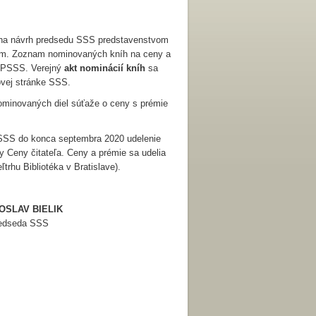
á na návrh predsedu SSS predstavenstvom
íkom. Zoznam nominovaných kníh na ceny a
li PSSS. Verejný
akt nominácií kníh
sa
vej stránke SSS.
ominovaných diel súťaže o ceny s prémie
 PSSS do konca septembra 2020 udelenie
y Ceny čitateľa. Ceny a prémie sa udelia
trhu Bibliotéka v Bratislave).
IELIK
 SSS