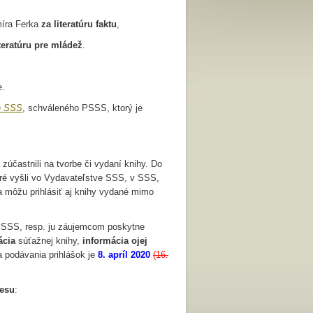
míra Ferka
za literatúru faktu
,
iteratúru pre mládež
.
e.
en SSS
, schváleného PSSS, ktorý je
a zúčastnili na tvorbe či vydaní knihy. Do
toré vyšli vo Vydavateľstve SSS, v SSS,
a môžu prihlásiť aj knihy vydané mimo
e SSS, resp. ju záujemcom poskytne
ácia
súťažnej knihy,
informácia ojej
a podávania prihlášok je
8. apríl 2020
(16.
resu
: