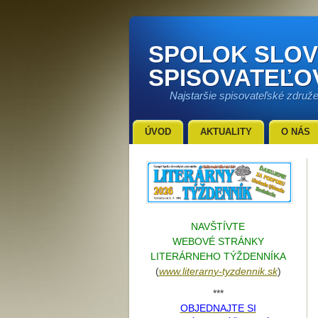
SPOLOK SLO
SPISOVATEĽO
Najstaršie spisovateľské združ
ÚVOD
AKTUALITY
O NÁS
NAVŠTÍVTE
WEBOVÉ STRÁNKY
LITERÁRNEHO TÝŽDENNÍKA
(
www.literarn
y-tyzdennik.sk
)
***
OBJEDNAJTE SI