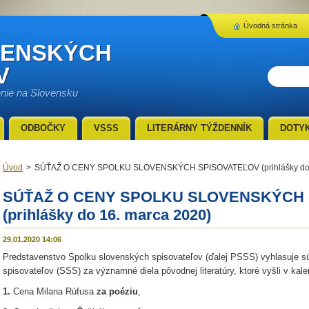
Úvodná stránka
VENSKÝCH
V
enie na Slovensku
ODBOČKY
VSSS
LITERÁRNY TÝŽDENNÍK
DOTY
Úvod
>
SÚŤAŽ O CENY SPOLKU SLOVENSKÝCH SPISOVATEĽOV (prihlášky do 
SÚŤAŽ O CENY SPOLKU SLOVENSKÝCH
(prihlášky do 16. marca 2020)
29.01.2020 14:06
Predstavenstvo Spolku slovenských spisovateľov (ďalej PSSS) vyhlasuje s
spisovateľov (SSS) za významné diela pôvodnej literatúry, ktoré vyšli v kal
1.
Cena Milana Rúfusa
za poéziu
,