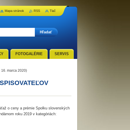
Mapa stránok
RSS
Tlač
KY
FOTOGALÉRIE
SERVIS
16. marca 2020)
 SPISOVATEĽOV
úťaž o ceny a prémie Spolku slovenských
endárnom roku 2019 v kategóriách: