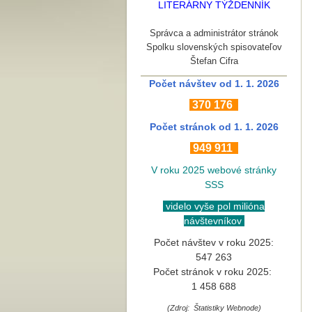
LITERÁRNY TÝŽDENNÍK
Správca a administrátor stránok
Spolku slovenských spisovateľov
Štefan Cifra
Počet návštev od 1. 1. 2026
370
176
Počet stránok
od 1. 1. 2026
949 911
V roku 2025 webové stránky
SSS
videlo vyše pol milióna
návštevníkov
Počet návštev v roku 2025:
547 263
Počet stránok v roku 2025:
1 458 688
(Zdroj: Štatistiky Webnode)