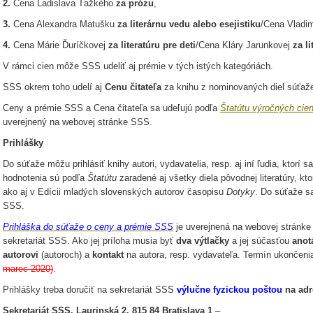
2.
Cena Ladislava Ťažkého
za prózu
,
3.
Cena Alexandra Matušku
za literárnu vedu alebo esejistiku
/Cena Vladi
4.
Cena Márie Ďuríčkovej
za literatúru pre deti
/Cena Kláry Jarunkovej
za l
V rámci cien môže SSS udeliť aj prémie v tých istých kategóriách.
SSS okrem toho udelí aj
Cenu čitateľa
za knihu z nominovaných diel súťaž
Ceny a prémie SSS a Cena čitateľa sa udeľujú podľa
Štatútu výročných ci
uverejnený na webovej stránke SSS.
Prihlášky
Do súťaže môžu prihlásiť knihy autori, vydavatelia, resp. aj iní ľudia, ktorí s
hodnotenia sú podľa
Štatútu
zaradené aj všetky diela pôvodnej literatúry, k
ako aj v Edícii mladých slovenských autorov časopisu
Dotyky
. Do súťaže s
SSS.
Prihláška do súťaže o ceny a prémie SSS
je uverejnená na webovej stránk
sekretariát SSS. Ako jej príloha musia byť
dva výtlačky
a jej súčasťou
anot
autorovi
(autoroch) a
kontakt
na autora, resp. vydavateľa. Termín ukončeni
marec 2020)
.
Prihlášky treba doručiť na sekretariát SSS
výlučne fyzickou poštou
na ad
Sekretariát SSS, Laurinská 2, 815 84 Bratislava 1
–