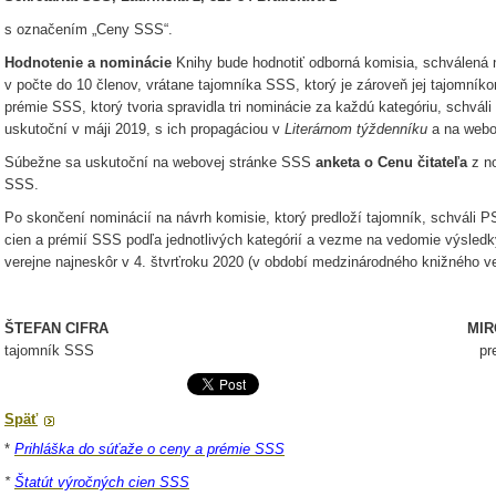
s označením „Ceny SSS“.
Hodnotenie a nominácie
Knihy bude hodnotiť odborná komisia, schválen
v počte do 10 členov, vrátane tajomníka SSS, ktorý je zároveň jej tajomn
prémie SSS, ktorý tvoria spravidla tri nominácie za každú kategóriu, schvá
uskutoční v máji 2019, s ich propagáciou v
Literárnom týždenníku
a na webo
Súbežne sa uskutoční na webovej stránke SSS
anketa o Cenu čitateľa
z n
SSS.
Po skončení nominácií na návrh komisie, ktorý predloží tajomník, schváli
cien a prémií SSS podľa jednotlivých kategórií a vezme na vedomie výsledk
verejne najneskôr v 4. štvrťroku 2020 (v období medzinárodného knižného veľ
ŠTEFAN CIFRA MIROSLAV B
tajomník SSS predseda
Späť
*
Prihláška do súťaže o ceny a prémie SSS
*
Štatút výročných cien SSS