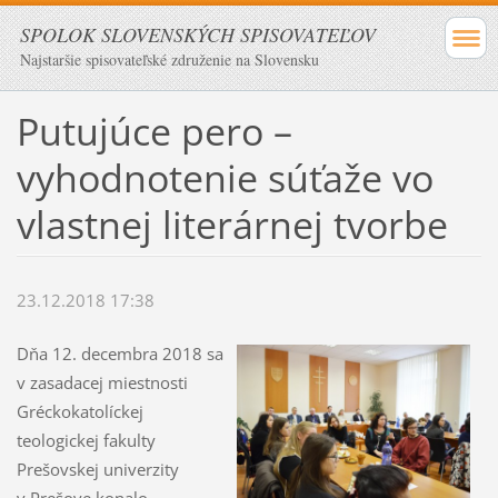
SPOLOK SLOVENSKÝCH SPISOVATEĽOV
Najstaršie spisovateľské združenie na Slovensku
Putujúce pero –
vyhodnotenie súťaže vo
vlastnej literárnej tvorbe
23.12.2018 17:38
Dňa 12. decembra 2018 sa
v zasadacej miestnosti
Gréckokatolíckej
teologickej fakulty
Prešovskej univerzity