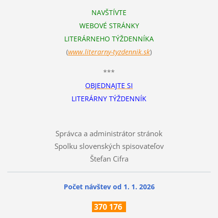
NAVŠTÍVTE
WEBOVÉ STRÁNKY
LITERÁRNEHO TÝŽDENNÍKA
(
www.literarn
y-tyzdennik.sk
)
***
OBJEDNAJTE SI
LITERÁRNY TÝŽDENNÍK
Správca a administrátor stránok
Spolku slovenských spisovateľov
Štefan Cifra
Počet návštev od 1. 1. 2026
370
176