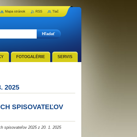
Mapa stránok
RSS
Tlač
KY
FOTOGALÉRIE
SERVIS
. 2025
CH SPISOVATEĽOV
 spisovateľov 2025 z 20. 1. 2025