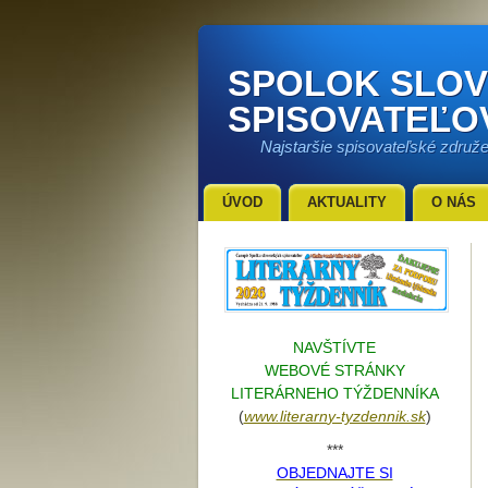
SPOLOK SLO
SPISOVATEĽO
Najstaršie spisovateľské združ
ÚVOD
AKTUALITY
O NÁS
NAVŠTÍVTE
WEBOVÉ STRÁNKY
LITERÁRNEHO TÝŽDENNÍKA
(
www.literarn
y-tyzdennik.sk
)
***
OBJEDNAJTE SI