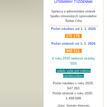
LITERÁRNY TÝŽDENNÍK
Správca a administrátor stránok
Spolku slovenských spisovateľov
Štefan Cifra
Počet návštev od 1. 1. 2026
370
176
Počet stránok
od 1. 1. 2026
949 911
V roku 2025 webové stránky
SSS
videlo vyše pol milióna
návštevníkov
Počet návštev v roku 2025:
547 263
Počet stránok v roku 2025:
1 458 688
(Zdroj: Štatistiky Webnode)