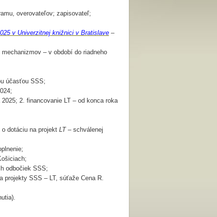
amu, overovateľov; zapisovateľ;
 v Univerzitnej knižnici v Bratislave
–
h mechanizmov – v období do riadneho
nou účasťou SSS;
024;
 2025; 2. financovanie LT – od konca roka
 o dotáciu na projekt
LT
– schválenej
plnenie;
ošiciach;
ch odbočiek SSS;
a projekty SSS – LT, súťaže Cena R.
utia).