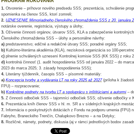
PROGRAM ROKOVANIA
1.
Otvorenie – príhovor nového predsedu SSS; prezentácia, schválenie progr
spomienka na členov SSS, ktorí zomreli;
2.
UZNESENIE Mimoriadneho členského zhromaždenia SSS z 20. januára 2025
notárske overenie, registrácia, výstupy a úlohy;
3.
Oživenie činnosti orgánov, útvarov SSS, KLA a zabezpečenie kontrolnýc
Členského zhromaždenia SSS – úlohy a personálne návrhy:
a)
predstavenstvo; edičné a redakčné útvary SSS; poradné orgány SSS;
b)
Kultúrno-literárna akadémia (KLA), nezisková organizácia so 100-percet
c)
plnenie schválených uznesení Kontrolnej komisie SSS (KK SSS) z roku 2
d)
kontrolná činnosť (1. audit hospodárenia SSS od januára 2022 – do marca
2023 do marca 2025; 3. zásady hospodárenia SSS);
4.
Literárny týždenník, časopis SSS – písomné materiály:
a)
Koncepcia tvorby a vydávania LT na roky 2025 až 2027
(príloha k žiadosti
FPU) – rozpracovanie;
b)
Konkrétne podnety na tvorbu LT a spoluprácu s inštitúciami a autormi
– do
5.
Z činnosti odbočiek SSS – tajomníci odbočiek SSS; oživenie odbočky v K
6.
Prezentácia kníh členov SSS v hl. m. SR a v sídelných krajských mestá
7.
Informácia o poskytnutých dotáciách z Fondu na podporu umenia (FPU) n
Fabryho, Braneckého Trenčín, Chalupkovo Brezno – a na Dotyky;
8.
Rozličné, námety, podnety, diskusia (aj v rámci jednotlivých bodov zasadn