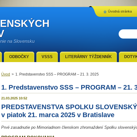
Úvodná stránka
VENSKÝCH
V
enie na Slovensku
ODBOČKY
VSSS
LITERÁRNY TÝŽDENNÍK
DOTY
Úvod
>
1. Predstavenstvo SSS – PROGRAM – 21. 3. 2025
1. Predstavenstvo SSS – PROGRAM – 21. 3
21.03.2025 10:52
PREDSTAVENSTVA SPOLKU SLOVENSKÝ
v piatok 21. marca 2025 v Bratislave
Prvé zasadnutie po Mimoriadnom členskom zhromaždení Spolku slovenských