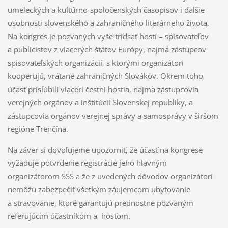
umeleckých a kultúrno-spoločenských časopisov i ďalšie
osobnosti slovenského a zahraničného literárneho života.
Na kongres je pozvaných vyše tridsať hostí – spisovateľov
a publicistov z viacerých štátov Európy, najmä zástupcov
spisovateľských organizácií, s ktorými organizátori
kooperujú, vrátane zahraničných Slovákov. Okrem toho
účasť prisľúbili viacerí čestní hostia, najmä zástupcovia
verejných orgánov a inštitúcií Slovenskej republiky, a
zástupcovia orgánov verejnej správy a samosprávy v širšom
regióne Trenčína.
Na záver si dovoľujeme upozorniť, že účasť na kongrese
vyžaduje potvrdenie registrácie jeho hlavným
organizátorom SSS a že z uvedených dôvodov organizátori
nemôžu zabezpečiť všetkým záujemcom ubytovanie
a stravovanie, ktoré garantujú prednostne pozvaným
referujúcim účastníkom a hosťom.