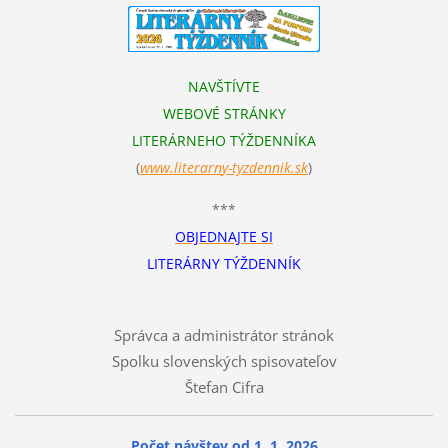
NAVŠTÍVTE
WEBOVÉ STRÁNKY
LITERÁRNEHO TÝŽDENNÍKA
(
www.literarn
y-tyzdennik.sk
)
***
OBJEDNAJTE SI
LITERÁRNY TÝŽDENNÍK
Správca a administrátor stránok
Spolku slovenských spisovateľov
Štefan Cifra
Počet návštev od 1. 1. 2026