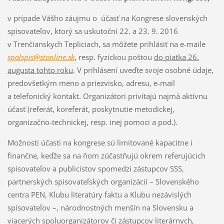
v prípade Vášho záujmu o účasť na Kongrese slovenských
spisovateľov, ktorý sa uskutoční 22. a 23. 9. 2016
v Trenčianskych Tepliciach, sa môžete prihlásiť na e-maile
spolspis@stonline.sk
, resp. fyzickou poštou
do piatka 26.
augusta tohto roku
. V prihlásení uveďte svoje osobné údaje,
predovšetkým meno a priezvisko, adresu, e-mail
a telefonický kontakt. Organizátori privítajú najmä aktívnu
účasť (referát, koreferát, poskytnutie metodickej,
organizačno-technickej, resp. inej pomoci a pod.).
Možnosti účasti na kongrese sú limitované kapacitne i
finančne, keďže sa na ňom zúčastňujú okrem referujúcich
spisovateľov a publicistov spomedzi zástupcov SSS,
partnerských spisovateľských organizácií – Slovenského
centra PEN, Klubu literatúry faktu a Klubu nezávislých
spisovateľov –, národnostných menšín na Slovensku a
viacerých spoluorganizátorov či zástupcov literárnych,