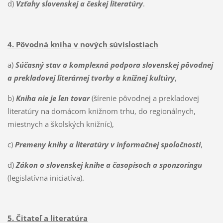
d)
Vzťahy slovenskej a českej literatúry
.
4. Pôvodná kniha v nových súvislostiach
a)
Súčasný stav a komplexná podpora
slovenskej pôvodnej
a prekladovej literárnej tvorby a knižnej kultúry
,
b)
Kniha nie je len tovar
(šírenie pôvodnej a prekladovej
literatúry na domácom knižnom trhu, do regionálnych,
miestnych a školských knižníc),
c)
Premeny knihy a literatúry v informačnej spoločnosti
,
d)
Zákon o slovenskej knihe a časopisoch a sponzoringu
(legislatívna iniciatíva).
5. Čitateľ a literatúra