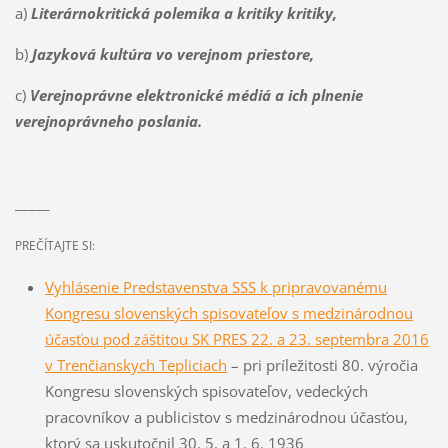
a)
Literárnokritická polemika a kritiky kritiky,
b)
Jazyková kultúra vo verejnom priestore,
c)
Verejnoprávne elektronické médiá
a ich plnenie
verejnoprávneho poslania.
_____
PREČÍTAJTE SI:
Vyhlásenie Predstavenstva SSS k pripravovanému
Kongresu slovenských spisovateľov s medzinárodnou
účasťou pod záštitou SK PRES 22. a 23. septembra 2016
v Trenčianskych Tepliciach
– pri príležitosti 80. výročia
Kongresu slovenských spisovateľov, vedeckých
pracovníkov a publicistov s medzinárodnou účasťou,
ktorý sa uskutočnil 30. 5. a 1. 6. 1936