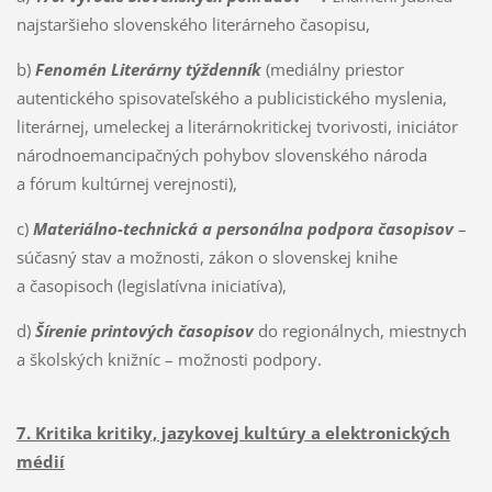
najstaršieho slovenského literárneho časopisu,
b)
Fenomén Literárny týždenník
(mediálny priestor
autentického spisovateľského a publicistického myslenia,
literárnej, umeleckej a literárnokritickej tvorivosti, iniciátor
národnoemancipačných pohybov slovenského národa
a fórum kultúrnej verejnosti),
c)
Materiálno-technická a personálna podpora časopisov
–
súčasný stav a možnosti, zákon o slovenskej knihe
a časopisoch (legislatívna iniciatíva),
d)
Šírenie printových časopisov
do regionálnych, miestnych
a školských knižníc – možnosti podpory.
7. Kritika kritiky, jazykovej kultúry a elektronických
médií