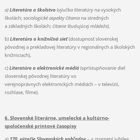
a)
Literatúra a školstvo
(
výučba literatúry
na vysokých
školách;
sociologické aspekty čítania
na stredných
a základných školách;
čítanie študujúcej mládeže),
b)
Literatúra a knižničná sieť
(dostupnosť slovenskej
pôvodnej a prekladovej literatúry v regionálnych a školských
knižniciach),
c)
Literatúra a elektronické médiá
(sprístupňovanie diel
slovenskej pôvodnej literatúry vo
verejnoprávnych elektronických médiách – v televízii,
rozhlase, filme).
6. Slovenské literárne, umelecké a kultúrno-
spoločenské printové časopisy
a)
170. výročie Slovenských pohľadov
– v znamení jubilea