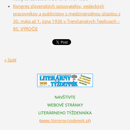
Kongres slovenských spisovateľov, vedeckých
pracovníkov a publicistov s medzinárodnou účasťou z
30. mája až 1. júna 1936 v Trenčianskych Tepliciach –
80. VÝROČIE
« Späť
NAVŠTÍVTE
WEBOVÉ STRÁNKY
LITERÁRNEHO TÝŽDENNÍKA
(
www.literarn
y-tyzdennik.sk
)