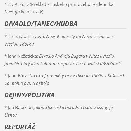
* Život a hra
(Preklad z ruského printového týždenníka
Izvestija
Ivan Lužák)
DIVADLO/TANEC/HUDBA
* Terézia Ursínyová:
Návrat operety na Novú scénu: ... s
Veselou vdovou
* Jana Nežatická:
Divadlo Andreja Bagara v Nitre uviedlo
premiéru hry Kým kohút nezaspieva: Za chovať si dôstojnosť
* Jano Rácz:
Na okraj premiéry hry v Divadle Thália v Košiciach:
Čo mohlo byť, a nebolo
DEJINY/POLITIKA
* Ján Bábik:
Ilegálna Slovenská národná rada a osudy jej
členov
REPORTÁŽ