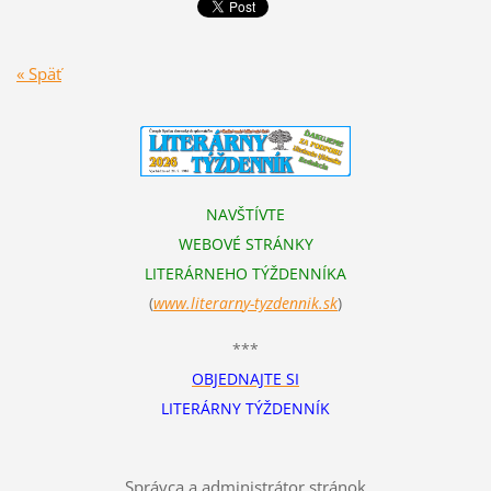
« Späť
NAVŠTÍVTE
WEBOVÉ STRÁNKY
LITERÁRNEHO TÝŽDENNÍKA
(
www.literarn
y-tyzdennik.sk
)
***
OBJEDNAJTE SI
LITERÁRNY TÝŽDENNÍK
Správca a administrátor stránok