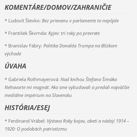
KOMENTÁRE/DOMOV/ZAHRANIČIE
* Ľudovít Števko:
Bez prievanu v parlamente to nepôjde
* František Škvrnda:
Kyjev: tri roky po prevrate
* Branislav Fábry:
Politika Donalda Trumpa na Blízkom
východe
ÚVAHA
* Gabriela Rothmayerová:
Nad knihou Štefana Šimáka
Nehovorte mi magnát: Ako sme vybudovali a predali najväčšie
mediálne impérium na Slovensku
HISTÓRIA/ESEJ
* Ferdinand Vrábel:
Výstava Roky bojov, obetí a nádejí 1914 –
1920: O podobách patriotizmu