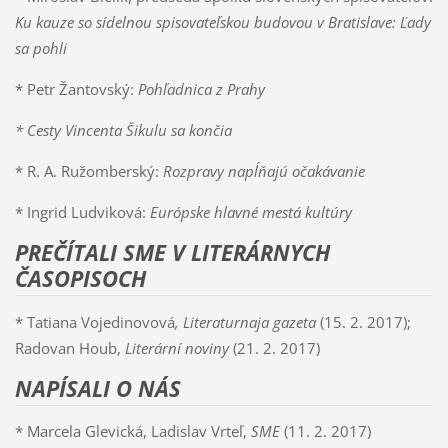
Ku kauze so sídelnou spisovateľskou budovou v Bratislave: Ľady
sa pohli
* Petr Žantovský:
Pohľadnica z Prahy
* Cesty Vincenta Šikulu sa končia
* R. A. Ružomberský:
Rozpravy napĺňajú očakávanie
* Ingrid Ludviková:
Európske hlavné mestá kultúry
PREČÍTALI SME V LITERÁRNYCH
ČASOPISOCH
* Tatiana Vojedinovová
, Literaturnaja gazeta
(15. 2. 2017);
Radovan Houb,
Literární noviny
(21. 2. 2017)
NAPÍSALI O NÁS
* Marcela Glevická, Ladislav Vrteľ,
SME
(11. 2. 2017)