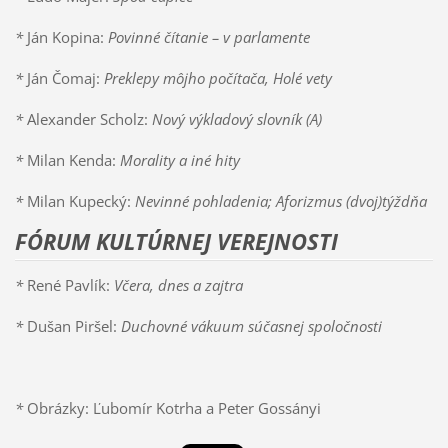
*
Ján Kopina:
Povinné čítanie – v parlamente
*
Ján Čomaj:
Preklepy môjho počítača, Holé vety
*
Alexander Scholz:
Nový výkladový slovník (A)
*
Milan Kenda:
Morality a iné hity
*
Milan Kupecký:
Nevinné pohladenia; Aforizmus (dvoj)týždňa
FÓRUM KULTÚRNEJ VEREJNOSTI
*
René Pavlík:
Včera, dnes a zajtra
*
Dušan Piršel:
Duchovné vákuum súčasnej spoločnosti
*
Obrázky: Ľubomír Kotrha a Peter Gossányi