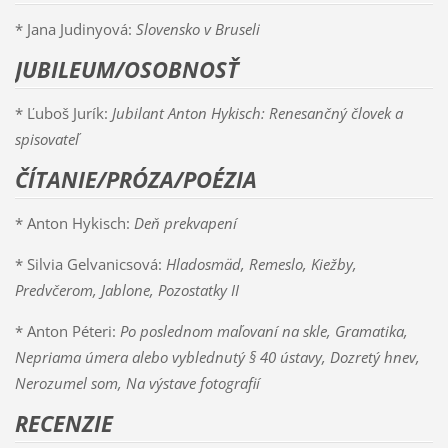
* Jana Judinyová:
Slovensko v Bruseli
JUBILEUM/OSOBNOSŤ
* Ľuboš Jurík:
Jubilant Anton Hykisch: Renesančný človek a
spisovateľ
ČÍTANIE/PRÓZA/POÉZIA
* Anton Hykisch:
Deň prekvapení
* Silvia Gelvanicsová:
Hladosmäd, Remeslo, Kiežby,
Predvčerom, Jablone, Pozostatky II
* Anton Péteri:
Po poslednom maľovaní na skle, Gramatika,
Nepriama úmera alebo vyblednutý § 40 ústavy, Dozretý hnev,
Nerozumel som, Na výstave fotografií
RECENZIE