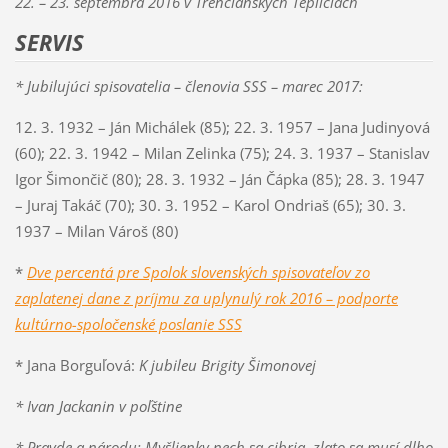
22. – 23. septembra 2016 v Trenčianskych Tepliciach
SERVIS
* Jubilujúci spisovatelia – členovia SSS – marec 2017:
12. 3. 1932 – Ján Michálek (85); 22. 3. 1957 – Jana Judinyová
(60); 22. 3. 1942 – Milan Zelinka (75); 24. 3. 1937 – Stanislav
Igor Šimončič (80); 28. 3. 1932 – Ján Čápka (85); 28. 3. 1947
– Juraj Takáč (70); 30. 3. 1952 – Karol Ondriaš (65); 30. 3.
1937 – Milan Vároš (80)
*
Dve percentá pre Spolok slovenských spisovateľov zo
zaplatenej dane z príjmu za uplynulý rok 2016 – podporte
kultúrno-spoločenské poslanie SSS
* Jana Borguľová:
K jubileu Brigity Šimonovej
* Ivan Jackanin v poľštine
* Pravde a národu: Myšlienky nech sa cibria, zlato sa musí dlho