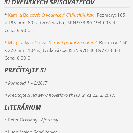
SLOVENSKÝCH SPISOVATEĽOV
*
Kamila Balcová:
O vodníkovi Chňuchňukovi
. Rozmery: 185
x 185 mm, 60 s., tvrdá väzba, ISBN 978-80-194-035-4.
Cena: 6,90 €
*
Margita Ivaničková:
S tromi psami za pätami
. Rozmery: 150
x 220 mm, 104 s., tvrdá väzba, ISBN 978-80-89727-83-4.
Cena: 8,30 €
PREČÍTAJTE SI
* Romboid 1 – 2/2017
*
Prečítajte si na www.noveslovo.sk (13. 2. až 22. 2. 2017)
LiTERÁRIUM
*
Peter Gossányi:
Aforizmy
*
Ľudo Majer:
Spod čapice