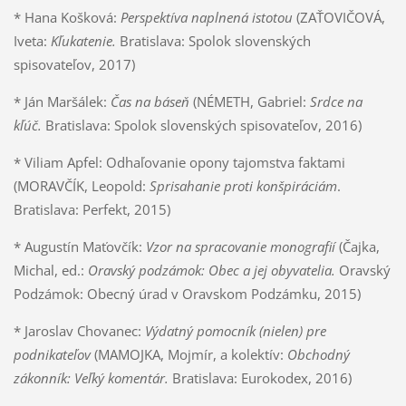
* Hana Košková:
Perspektíva naplnená istotou
(ZAŤOVIČOVÁ,
Iveta:
Kľukatenie.
Bratislava: Spolok slovenských
spisovateľov, 2017)
* Ján Maršálek:
Čas na báseň
(NÉMETH, Gabriel:
Srdce na
kľúč.
Bratislava: Spolok slovenských spisovateľov, 2016)
* Viliam Apfel: Odhaľovanie opony tajomstva faktami
(MORAVČÍK, Leopold:
Sprisahanie proti konšpiráciám
.
Bratislava: Perfekt, 2015)
* Augustín Maťovčík:
Vzor na spracovanie monografií
(Čajka,
Michal, ed.:
Oravský podzámok: Obec a jej obyvatelia.
Oravský
Podzámok: Obecný úrad v Oravskom Podzámku, 2015)
* Jaroslav Chovanec:
Výdatný pomocník (nielen) pre
podnikateľov
(MAMOJKA, Mojmír, a kolektív:
Obchodný
zákonník: Veľký komentár.
Bratislava: Eurokodex, 2016)