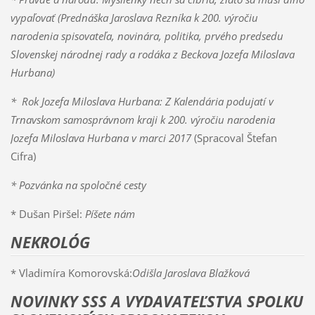
vypaľovať (Prednáška Jaroslava Rezníka k 200. výročiu
narodenia spisovateľa, novinára, politika, prvého predsedu
Slovenskej národnej rady a rodáka z Beckova Jozefa Miloslava
Hurbana)
* Rok Jozefa Miloslava Hurbana: Z Kalendária podujatí v
Trnavskom samosprávnom kraji k 200. výročiu narodenia
Jozefa Miloslava Hurbana v marci 2017
(Spracoval Štefan
Cifra)
* Pozvánka na spoločné cesty
* Dušan Piršel:
Píšete nám
NEKROLÓG
* Vladimíra Komorovská:
Odišla Jaroslava Blažková
NOVINKY SSS A VYDAVATEĽSTVA SPOLKU