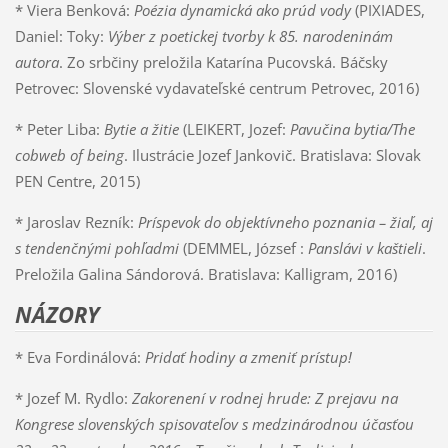
* Viera Benková:
Poézia dynamická ako prúd vody
(PIXIADES,
Daniel: Toky:
Výber z poetickej tvorby k 85. narodeninám
autora
. Zo srbčiny preložila Katarína Pucovská. Báčsky
Petrovec: Slovenské vydavateľské centrum Petrovec, 2016)
* Peter Liba:
Bytie a žitie
(LEIKERT, Jozef:
Pavučina bytia/The
cobweb of being
. Ilustrácie Jozef Jankovič. Bratislava: Slovak
PEN Centre, 2015)
* Jaroslav Rezník:
Príspevok do objektívneho poznania – žiaľ, aj
s tendenčnými pohľadmi
(DEMMEL, József :
Panslávi v kaštieli
.
Preložila Galina Sándorová. Bratislava: Kalligram, 2016)
NÁZORY
* Eva Fordinálová:
Pridať hodiny a zmeniť prístup!
* Jozef M. Rydlo:
Zakorenení v rodnej hrude: Z prejavu na
Kongrese slovenských spisovateľov s medzinárodnou účasťou