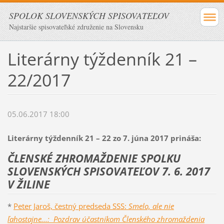
SPOLOK SLOVENSKÝCH SPISOVATEĽOV
Najstaršie spisovateľské združenie na Slovensku
Literárny týždenník 21 –
22/2017
05.06.2017 18:00
Literárny týždenník 21 – 22 zo 7. júna 2017 prináša:
ČLENSKÉ ZHROMAŽDENIE SPOLKU
SLOVENSKÝCH SPISOVATEĽOV 7. 6. 2017
V ŽILINE
*
Peter Jaroš, čestný predseda SSS:
Smelo, ale nie
ľahostajne...: Pozdrav účastníkom Členského zhromaždenia