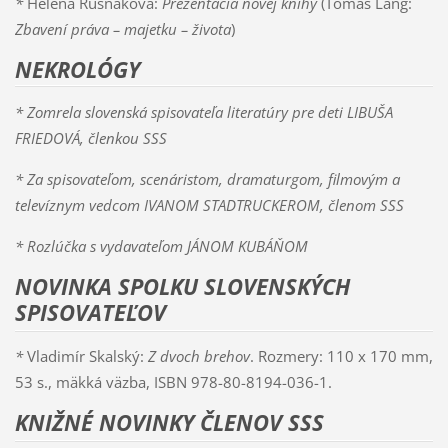
*
Helena Rusnáková:
Prezentácia novej knihy
(Tomáš Lang:
Zbavení práva – majetku – života
)
NEKROLÓGY
*
Zomrela slovenská spisovateľa literatúry pre deti LIBUŠA
FRIEDOVÁ
, členkou SSS
*
Za spisovateľom, scenáristom, dramaturgom, filmovým a
televíznym vedcom IVANOM STADTRUCKEROM
, členom SSS
*
Rozlúčka s vydavateľom JÁNOM KUBÁŇOM
NOVINKA SPOLKU SLOVENSKÝCH
SPISOVATEĽOV
*
Vladimír Skalský:
Z dvoch brehov
. Rozmery: 110 x 170 mm,
53 s., mäkká väzba, ISBN 978-80-8194-036-1.
KNIŽNÉ NOVINKY ČLENOV SSS