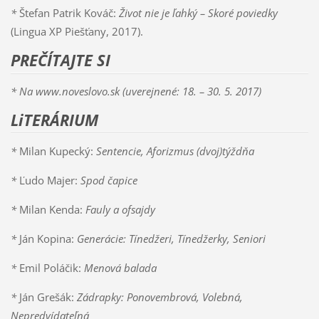
*
Štefan Patrik Kováč:
Život nie je ľahký – Skoré poviedky
(Lingua XP Piešťany, 2017).
PREČÍTAJTE SI
*
Na www.noveslovo.sk (uverejnené: 18. – 30. 5. 2017)
LiTERÁRIUM
*
Milan Kupecký:
Sentencie, Aforizmus (dvoj)týždňa
*
Ľudo Majer:
Spod čapice
*
Milan Kenda:
Fauly a ofsajdy
*
Ján Kopina:
Generácie: Tínedžeri, Tínedžerky, Seniori
*
Emil Poláčik:
Menová balada
*
Ján Grešák:
Zádrapky: Ponovembrová, Volebná,
Nepredvídateľná