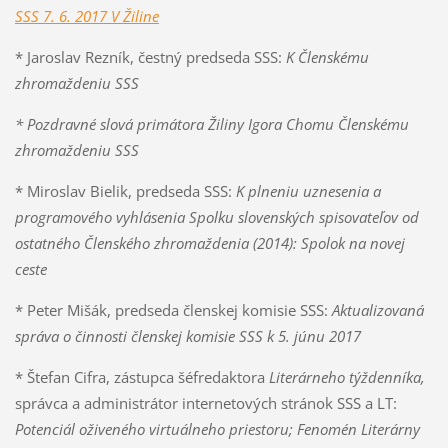
SSS 7. 6. 2017 V Žiline
* Jaroslav Rezník, čestný predseda SSS:
K Členskému
zhromaždeniu SSS
* Pozdravné slová primátora Žiliny
Igora Chomu
Členskému
zhromaždeniu SSS
* Miroslav Bielik, predseda SSS:
K plneniu uznesenia a
programového vyhlásenia Spolku slovenských spisovateľov od
ostatného Členského zhromaždenia (2014): Spolok na novej
ceste
* Peter Mišák, predseda členskej komisie SSS:
Aktualizovaná
správa o činnosti členskej komisie SSS k 5. júnu 2017
* Štefan Cifra, zástupca šéfredaktora
Literárneho týždenníka,
správca a administrátor internetových stránok SSS a LT:
Potenciál oživeného virtuálneho priestoru;
Fenomén Literárny