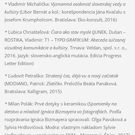
*
Vladimír Michalička:
Významná osobnosť slovenskej vedy a
kultúry
(Libor Bernát a kol.: korešpondencia Jána Kvačalu s
Josefom Krumpholcom. Bratislava: Eko-konzult, 2016)
*
Ľubica Chriašteľová:
Čiara ako stav mysle
(JUNEK, Dušan –
ROSTIKA, Vladimír: T1 – T
YPO:GRAFIK:UM: Abeceda súčasnej
vizuálnej komunikácie a kultúry
. Trnava: Veldan, spol. s r. o.,
2016. Jazyk: slovensko-anglická mutácia. Edícia Progress
Letter Edition)
*
Ľudovít Petraško:
Stratený čas, déjà vu a nový začiatok
(MODIANO, Patrick:
Zlatíčko
. Preložila Beáta Panáková.
Bratislava: Kalligram, 2015)
*
Milan Polák: Prvé dotyky s keramikou (
Spomienky na
detstvo a mladosť Ignáca Bizmayera vo fotografiách.
Podľa
rozprávania Ignáca Bizmayera spracovali. Oľga Pavúková a
Sylvia Hrdlovičová. Modra: vlastným nákladom Sylvie
Hrdlovičovej, v spolupráci so SNM – Múzeom Ľ. Štúra, 2017)