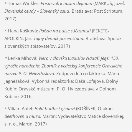
*
Tomáš Winkler:
Príspevok k našim dejinám
(MARKUŠ, Jozef:
Slovenské osudy – Slovenský osud
, Bratislava: Post Scriptum,
2017)
*
Hana Košková:
Poézia na pulze súčasnosti
(FEKETE-
APOLKIN, Ján:
Tajný denník pozemšťana
. Bratislava: Spolok
slovenských spisovateľov, 2017)
*
Lenka Mihová:
Viera v človeka
(
Ladislav Nádaši Jégé: 150.
výročie narodenia
:
Zborník z vedeckej konferencie Oravského
múzea P. O. Hviezdoslava
. Zodpovedná redaktorka: Mária
Jagnešáková. Výkonná redaktorka: Daša Lofajová. Dolný
Kubín: Oravské múzeum. P. O. Hviezdoslava v Dolnom
Kubíne, 2016,
*
Viliam Apfel:
Hold hudbe i géniovi
(KOŘÍNEK, Otakar:
Beethoven a múza
. Martin: Vydavateľstvo Matice slovenskej,
s. r. o., Martin, 2017)