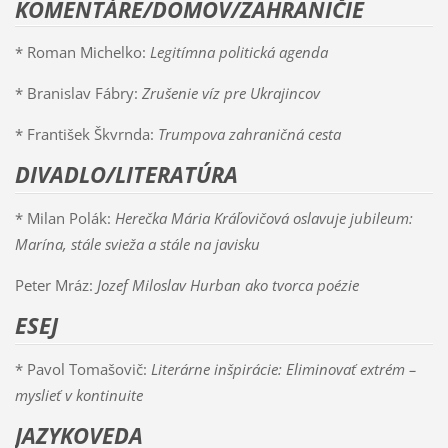
KOMENTÁRE/DOMOV/ZAHRANIČIE
* Roman Michelko:
Legitímna politická agenda
* Branislav Fábry:
Zrušenie víz pre Ukrajincov
* František Škvrnda:
Trumpova zahraničná cesta
DIVADLO/LITERATÚRA
* Milan Polák:
Herečka Mária Kráľovičová oslavuje jubileum:
Marína, stále svieža a stále na javisku
Peter Mráz:
Jozef Miloslav Hurban ako tvorca poézie
ESEJ
* Pavol Tomašovič:
Literárne inšpirácie: Eliminovať extrém –
myslieť v kontinuite
JAZYKOVEDA