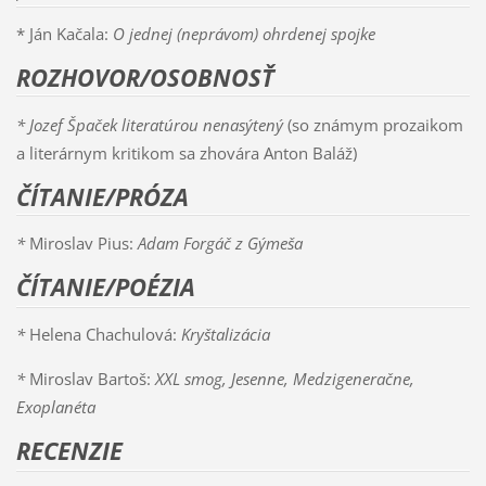
* Ján Kačala:
O jednej (neprávom) ohrdenej spojke
ROZHOVOR/OSOBNOSŤ
* Jozef Špaček literatúrou nenasýtený
(so známym prozaikom
a literárnym kritikom sa zhovára Anton Baláž)
ČÍTANIE/PRÓZA
*
Miroslav Pius:
Adam Forgáč z Gýmeša
ČÍTANIE/POÉZIA
*
Helena Chachulová:
Kryštalizácia
*
Miroslav Bartoš:
XXL smog, Jesenne, Medzigeneračne,
Exoplanéta
RECENZIE