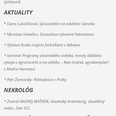
týždenník
AKTUALITY
* Dana Lukáčiková:
Spisovatelia na návšteve Sarvaša
* Miroslav Holečko:
Gorazdovo výtvarné Námestovo
* Výstava
Rusko mojimi farbičkami v Bibiane
* Seminár Programy slovenského vidieka, trendy ďalšieho
vývoja v agrorezorte a na vidieku – Kam kráčaš, agrokomplex?
v Modre-Harmónii
* Petr Žantovský: Pohľadnica z Prahy
NEKROLÓG
* Zomrel
ANDREJ MAŤAŠÍK
, slovenský dramaturg, divadelný
vedec, člen SSS