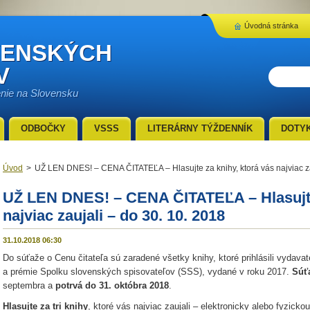
Úvodná stránka
VENSKÝCH
V
enie na Slovensku
ODBOČKY
VSSS
LITERÁRNY TÝŽDENNÍK
DOTY
Úvod
>
UŽ LEN DNES! – CENA ČITATEĽA – Hlasujte za knihy, ktorá vás najviac za
UŽ LEN DNES! – CENA ČITATEĽA – Hlasujte 
najviac zaujali – do 30. 10. 2018
31.10.2018 06:30
Do súťaže o Cenu čitateľa sú zaradené všetky knihy, ktoré prihlásili vydavat
a prémie Spolku slovenských spisovateľov (SSS), vydané v roku 2017.
Súťa
septembra a
potrvá do 31. októbra 2018
.
Hlasujte za tri knihy
, ktoré vás najviac zaujali – elektronicky alebo fyzicko