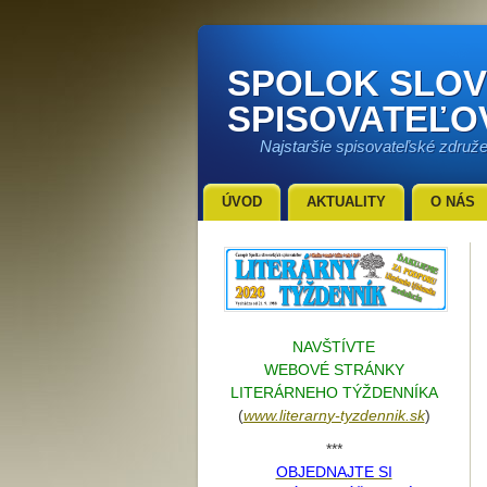
SPOLOK SLO
SPISOVATEĽO
Najstaršie spisovateľské združ
ÚVOD
AKTUALITY
O NÁS
NAVŠTÍVTE
WEBOVÉ STRÁNKY
LITERÁRNEHO TÝŽDENNÍKA
(
www.literarn
y-tyzdennik.sk
)
***
OBJEDNAJTE SI