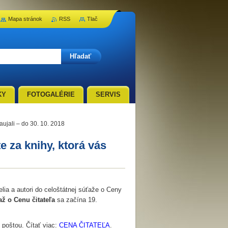
Mapa stránok
RSS
Tlač
KY
FOTOGALÉRIE
SERVIS
ujali – do 30. 10. 2018
za knihy, ktorá vás
elia a autori do celoštátnej súťaže o Ceny
ž o Cenu čitateľa
sa začína 19.
u poštou. Čítať viac:
CENA ČITATEĽA
.