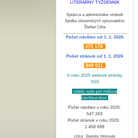
LITERÁRNY TÝŽDENNÍK
Správca a administrátor stránok
Spolku slovenských spisovateľov
Štefan Cifra
Počet návštev od 1. 1. 2026
370
176
Počet stránok
od 1. 1. 2026
949 911
V roku 2025 webové stránky
SSS
videlo vyše pol milióna
návštevníkov
Počet návštev v roku 2025:
547 263
Počet stránok v roku 2025:
1 458 688
(Zdroj: Štatistiky Webnode)