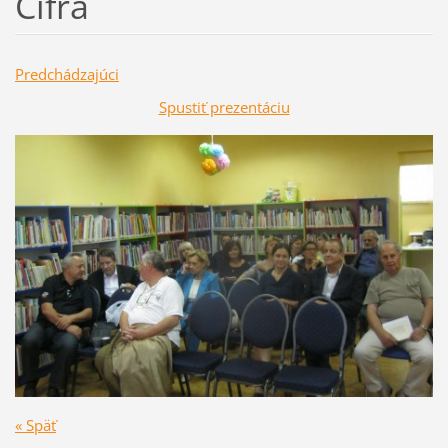
Cifra
Predchádzajúci
Spustiť prezentáciu
« Späť