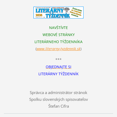
NAVŠTÍVTE
WEBOVÉ STRÁNKY
LITERÁRNEHO TÝŽDENNÍKA
(
www.literarn
y-tyzdennik.sk
)
***
OBJEDNAJTE SI
LITERÁRNY TÝŽDENNÍK
Správca a administrátor stránok
Spolku slovenských spisovateľov
Štefan Cifra