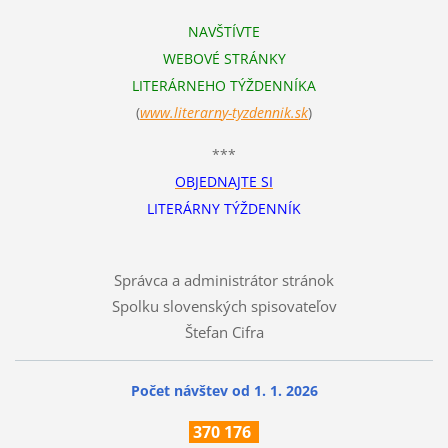
NAVŠTÍVTE
WEBOVÉ STRÁNKY
LITERÁRNEHO TÝŽDENNÍKA
(
www.literarn
y-tyzdennik.sk
)
***
OBJEDNAJTE SI
LITERÁRNY TÝŽDENNÍK
Správca a administrátor stránok
Spolku slovenských spisovateľov
Štefan Cifra
Počet návštev od 1. 1. 2026
370
176