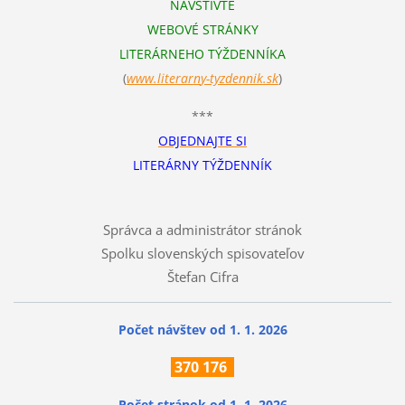
NAVŠTÍVTE
WEBOVÉ STRÁNKY
LITERÁRNEHO TÝŽDENNÍKA
(
www.literarn
y-tyzdennik.sk
)
***
OBJEDNAJTE SI
LITERÁRNY TÝŽDENNÍK
Správca a administrátor stránok
Spolku slovenských spisovateľov
Štefan Cifra
Počet návštev od 1. 1. 2026
370
176
Počet stránok
od 1. 1. 2026