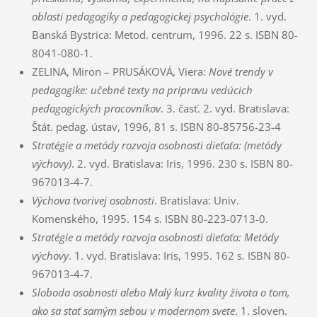
oblasti pedagogiky a pedagogickej psychológie
. 1. vyd.
Banská Bystrica: Metod. centrum, 1996. 22 s. ISBN 80-
8041-080-1.
ZELINA, Miron – PRUSÁKOVÁ, Viera:
Nové trendy v
pedagogike: učebné texty na prípravu vedúcich
pedagogických pracovníkov
. 3. časť. 2. vyd. Bratislava:
Štát. pedag. ústav, 1996, 81 s. ISBN
80-85756-23-4
Stratégie a metódy rozvoja osobnosti dieťaťa: (metódy
výchovy)
. 2. vyd. Bratislava: Iris, 1996. 230 s. ISBN
80-
967013-4-7.
Výchova tvorivej osobnosti
. Bratislava: Univ.
Komenského, 1995. 154 s. ISBN 80-223-0713-0.
Stratégie a metódy rozvoja osobnosti dieťaťa: Metódy
výchovy
. 1. vyd. Bratislava: Iris, 1995. 162 s. ISBN 80-
967013-4-7.
Sloboda osobnosti alebo Malý kurz kvality života o tom,
ako sa stať samým sebou v modernom svete
. 1. sloven.