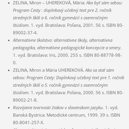
ZELINA, Miron – UHEREKOVÁ, Mária:
Ako byť sám sebou:
Program Cesty : doplnkový učebný text pre 2. ročník
stredných škôl a 6. ročník gymnázií s osemročným
štúdiom
. 1. vyd. Bratislava: Poľana, 2001. 56 s. ISBN 80-
89002-37-4.
Alternatívne školstvo: alternatívne školy, alternatívna
pedagogika, alternatívne pedagogické koncepcie a smery
.
1. vyd. Bratislava: Iris, 2000. 255 s. ISBN 80-88778-98-
0.
ZELINA, Miron a Mária UHEREKOVÁ.
Ako sa stať sám
sebou: Program Cesty: Doplnkový učebný text pre 1. ročník
stredných škôl a 5. ročník gymnázií s osemročným
štúdiom
. 1. vyd. Bratislava: Poľana, 2000. 56 s. ISBN 80-
89002-21-8.
Rozvíjanie tvorivosti žiakov v slovenskom jazyku
. 1. vyd.
Banská Bystrica: Metodické centrum, 1999. 39 s. ISBN
80-8041-257-X.