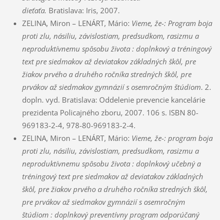
dieťaťa.
Bratislava: Iris, 2007.
ZELINA, Miron – LENÁRT, Mário:
Vieme, že-: Program boja
proti zlu, násiliu, závislostiam, predsudkom, rasizmu a
neproduktívnemu spôsobu života : doplnkový a tréningový
text pre siedmakov až deviatakov základných škôl, pre
žiakov prvého a druhého ročníka stredných škôl, pre
prvákov až siedmakov gymnázií s osemročným štúdiom
. 2.
dopln. vyd. Bratislava: Oddelenie prevencie kancelárie
prezidenta Policajného zboru, 2007. 106 s. ISBN 80-
969183-2-4, 978-80-969183-2-4.
ZELINA, Miron – LENÁRT, Mário:
Vieme, že-: program boja
proti zlu, násiliu, závislostiam, predsudkom, rasizmu a
neproduktívnemu spôsobu života : doplnkový učebný a
tréningový text pre siedmakov až deviatakov základných
škôl, pre žiakov prvého a druhého ročníka stredných škôl,
pre prvákov až siedmakov gymnázií s osemročným
štúdiom : doplnkový preventívny program odporúčaný