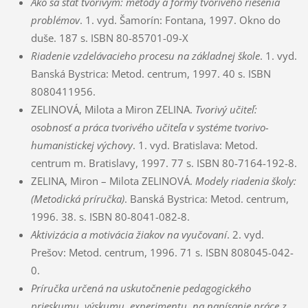
Ako sa stať tvorivým: metódy a formy tvorivého riešenia
problémov
. 1. vyd. Šamorín: Fontana, 1997. Okno do
duše. 187 s. ISBN 80-85701-09-X
Riadenie vzdelávacieho procesu na základnej škole
. 1. vyd.
Banská Bystrica: Metod. centrum, 1997. 40 s. ISBN
8080411956.
ZELINOVÁ, Milota a Miron ZELINA.
Tvorivý učiteľ:
osobnosť a práca tvorivého učiteľa v systéme tvorivo-
humanistickej výchovy
. 1. vyd. Bratislava: Metod.
centrum m. Bratislavy, 1997. 77 s. ISBN 80-7164-192-8.
ZELINA, Miron – Milota ZELINOVÁ.
Modely riadenia školy:
(Metodická príručka)
. Banská Bystrica: Metod. centrum,
1996. 38. s. ISBN 80-8041-082-8.
Aktivizácia a motivácia žiakov na vyučovaní
. 2. vyd.
Prešov: Metod. centrum, 1996. 71 s. ISBN 808045-042-
0.
Príručka určená na uskutočnenie pedagogického
prieskumu, výskumu, experimentu, na napísanie práce z