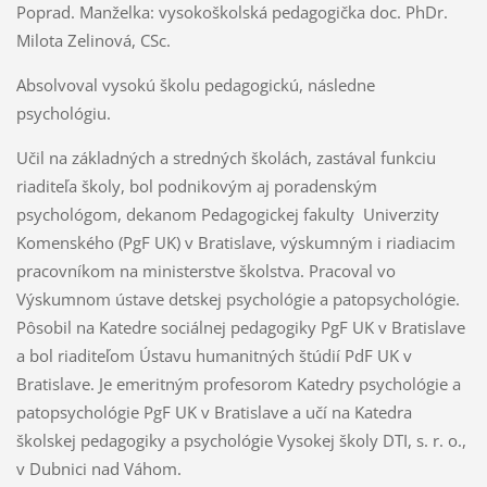
Poprad. Manželka: vysokoškolská pedagogička doc. PhDr.
Milota Zelinová, CSc.
Absolvoval vysokú školu pedagogickú, následne
psychológiu.
Učil na základných a stredných školách, zastával funkciu
riaditeľa školy, bol podnikovým aj poradenským
psychológom, dekanom Pedagogickej fakulty Univerzity
Komenského (PgF UK) v Bratislave, výskumným i riadiacim
pracovníkom na ministerstve školstva. Pracoval vo
Výskumnom ústave detskej psychológie a patopsychológie.
Pôsobil na Katedre sociálnej pedagogiky PgF UK v Bratislave
a bol riaditeľom Ústavu humanitných štúdií PdF UK v
Bratislave. Je emeritným profesorom Katedry psychológie a
patopsychológie PgF UK v Bratislave a učí na Katedra
školskej pedagogiky a psychológie Vysokej školy DTI, s. r. o.,
v Dubnici nad Váhom.