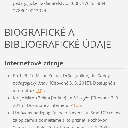
pedagogické nakladateľstvo, 2008. 176 S. ISBN
9788010013074.
BIOGRAFICKÉ A
BIBLIOGRAFICKÉ ÚDAJE
Internetové zdroje
Prof. PhDr. Miron Zelina, DrSc. [online]. In:
Štátny
pedagogický ústav
. [Citované 3. 3. 2015]. Dostupné z
internetu: <
TU
>.
Kto je Miron Zelina [online]. In
HN style
. [Citované 3. 3.
2015]. Dostupné z internetu: <
TU
>.
Uznávaný pedagóg Zelina o Slovensku: Sme 100 rokov
za opicami a odmietame si to priznať: Rozhovor
(Zhovára sa Peter Galan). Zverejnené: 21. 1. 2025