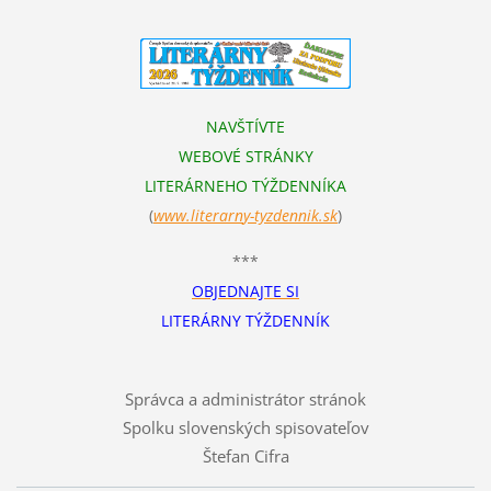
NAVŠTÍVTE
WEBOVÉ STRÁNKY
LITERÁRNEHO TÝŽDENNÍKA
(
www.literarn
y-tyzdennik.sk
)
***
OBJEDNAJTE SI
LITERÁRNY TÝŽDENNÍK
Správca a administrátor stránok
Spolku slovenských spisovateľov
Štefan Cifra