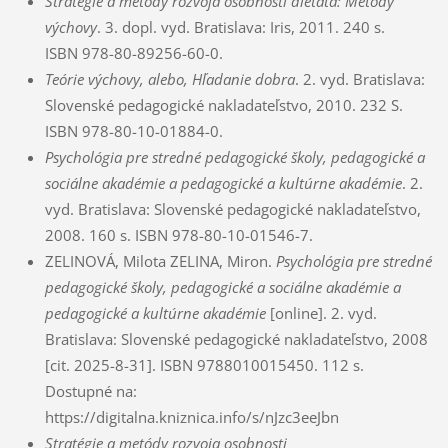
Stratégie a metódy rozvoja osobnosti dieťaťa: Metódy
výchovy
. 3. dopl. vyd. Bratislava: Iris, 2011. 240 s.
ISBN
978-80-89256-60-0
.
Teórie výchovy, alebo, Hľadanie dobra
. 2. vyd. Bratislava:
Slovenské pedagogické nakladateľstvo, 2010. 232 S.
ISBN
978-80-10-01884-0
.
Psychológia pre stredné pedagogické školy, pedagogické a
sociálne akadémie a pedagogické a kultúrne akadémie
. 2.
vyd. Bratislava: Slovenské pedagogické nakladateľstvo,
2008. 160 s. ISBN 978-80-10-01546-7.
ZELINOVÁ, Milota ZELINA, Miron.
Psychológia pre stredné
pedagogické školy, pedagogické a sociálne akadémie a
pedagogické a kultúrne akadémie
[online]. 2. vyd.
Bratislava: Slovenské pedagogické nakladateľstvo, 2008
[cit. 2025-8-31]. ISBN 9788010015450. 112 s.
Dostupné na:
https://digitalna.kniznica.info/s/nJzc3eeJbn
Stratégie a metódy rozvoja osobnosti