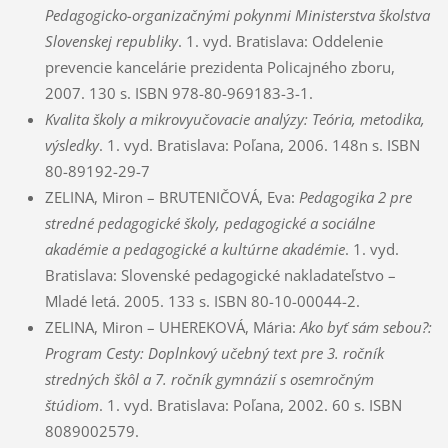
Pedagogicko-organizačnými pokynmi Ministerstva školstva
Slovenskej republiky
. 1. vyd. Bratislava: Oddelenie
prevencie kancelárie prezidenta Policajného zboru,
2007. 130 s. ISBN
978-80-969183-3-1.
Kvalita školy a mikrovyučovacie analýzy: Teória, metodika,
výsledky
. 1. vyd. Bratislava: Poľana, 2006. 148n s. ISBN
80-89192-29-7
ZELINA, Miron – BRUTENIČOVÁ, Eva:
Pedagogika 2 pre
stredné pedagogické školy, pedagogické a sociálne
akadémie a pedagogické a kultúrne akadémie
. 1. vyd.
Bratislava: Slovenské pedagogické nakladateľstvo –
Mladé letá. 2005. 133 s. ISBN 80-10-00044-2.
ZELINA, Miron – UHEREKOVÁ, Mária:
Ako byť sám sebou?:
Program Cesty: Doplnkový učebný text pre 3. ročník
stredných škôl a 7. ročník gymnázií s osemročným
štúdiom
. 1. vyd. Bratislava: Poľana, 2002. 60 s. ISBN
8089002579.