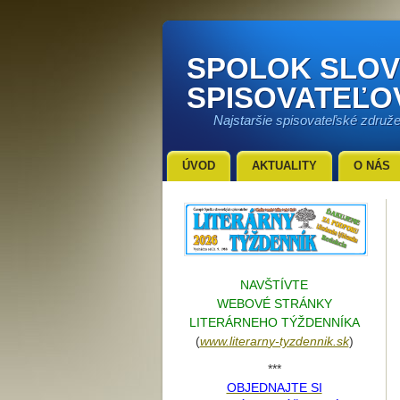
SPOLOK SLO
SPISOVATEĽO
Najstaršie spisovateľské združ
ÚVOD
AKTUALITY
O NÁS
NAVŠTÍVTE
WEBOVÉ STRÁNKY
LITERÁRNEHO TÝŽDENNÍKA
(
www.literarn
y-tyzdennik.sk
)
***
OBJEDNAJTE SI