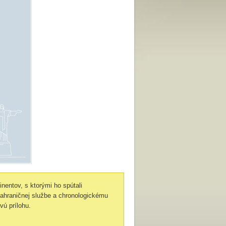
inentov, s ktorými ho spútali
ahraničnej službe a chronologickému
vú prílohu.