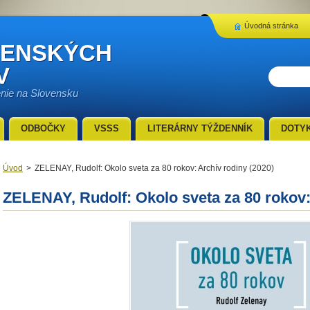
Úvodná stránka
VENSKÝCH
V
enie na Slovensku
ODBOČKY
VSSS
LITERÁRNY TÝŽDENNÍK
DOTY
Úvod
>
ZELENAY, Rudolf: Okolo sveta za 80 rokov: Archív rodiny (2020)
ZELENAY, Rudolf: Okolo sveta za 80 rokov: