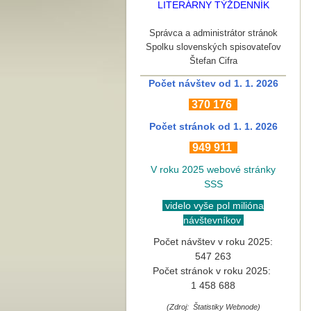
LITERÁRNY TÝŽDENNÍK
Správca a administrátor stránok
Spolku slovenských spisovateľov
Štefan Cifra
Počet návštev od 1. 1. 2026
370
176
Počet stránok
od 1. 1. 2026
949 911
V roku 2025 webové stránky
SSS
videlo vyše pol milióna
návštevníkov
Počet návštev v roku 2025:
547 263
Počet stránok v roku 2025:
1 458 688
(Zdroj: Štatistiky Webnode)