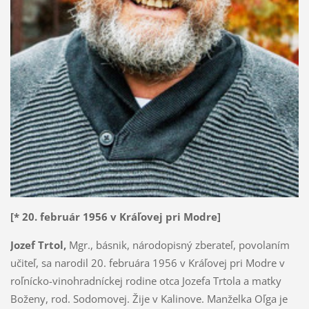
[* 20. február 1956 v Kráľovej pri Modre]
Jozef Trtol,
Mgr., básnik, národopisný zberateľ, povolaním
učiteľ, sa narodil 20. februára 1956 v Kráľovej pri Modre v
roľnícko-vinohradníckej rodine otca Jozefa Trtola a matky
Boženy, rod. Sodomovej. Žije v Kalinove. Manželka Oľga je