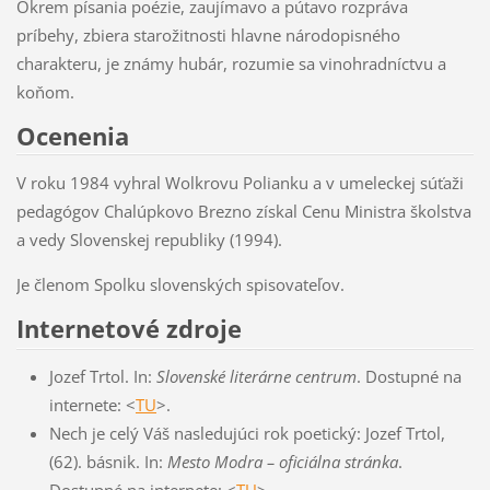
Okrem písania poézie, zaujímavo a pútavo rozpráva
príbehy, zbiera starožitnosti hlavne národopisného
charakteru, je známy hubár, rozumie sa vinohradníctvu a
koňom.
Ocenenia
V roku 1984 vyhral Wolkrovu Polianku a v umeleckej súťaži
pedagógov Chalúpkovo Brezno získal Cenu Ministra školstva
a vedy Slovenskej republiky (1994).
Je členom Spolku slovenských spisovateľov.
Internetové zdroje
Jozef Trtol. In:
Slovenské literárne centrum
. Dostupné na
internete: <
TU
>.
Nech je celý Váš nasledujúci rok poetický
: Jozef Trtol,
(62). básnik. In:
Mesto Modra – oficiálna stránka
.