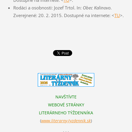
Dostupné na internete: <
TU
>.
Rodáci a osobnosti: Jozef Trtol. In:
Obec Kalinovo
.
Zverejnené: 20. 2. 2015. Dostupné na internete: <
TU
>.
NAVŠTÍVTE
WEBOVÉ STRÁNKY
LITERÁRNEHO TÝŽDENNÍKA
(
www.literarn
y-tyzdennik.sk
)