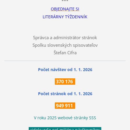
***
OBJEDNAJTE SI
LITERÁRNY TÝŽDENNÍK
Správca a administrátor stránok
Spolku slovenských spisovateľov
Štefan Cifra
Počet návštev od 1. 1. 2026
370
176
Počet stránok
od 1. 1. 2026
949 911
V roku 2025 webové stránky SSS
videlo vyše pol milióna návštevníkov