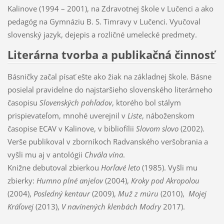
Kalinove (1994 – 2001), na Zdravotnej škole v Lučenci a ako
pedagóg na Gymnáziu B. S. Timravy v Lučenci. Vyučoval
slovenský jazyk, dejepis a rozličné umelecké predmety.
Literárna tvorba a publikačná činnosť
Básničky
začal písať
ešte ako žiak na základnej škole.
Básne
posielal pravidelne do najstaršieho slovenského literárneho
časopisu
Slovenských pohľadov
, ktorého bol stálym
prispievateľom, mnohé uverejnil v
Liste
, náboženskom
časopise ECAV v Kalinove, v bibliofílii
Slovom slovo
(2002).
Verše publikoval v zborníkoch Radvanského veršobrania a
vyšli mu aj v antológii
Chvála vína
.
Knižne debutoval zbierkou
Horľavé leto
(1985). Vyšli mu
zbierky:
Humno plné anjelov
(2004),
Kroky pod Akropolou
(2004),
Posledný kentaur
(2009),
Muž z múru
(2010),
Mojej
Kráľovej
(2013),
V navínených klenbách Modry
2017).