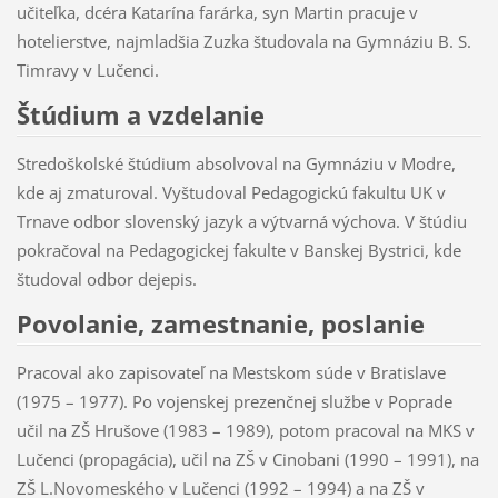
učiteľka, dcéra Katarína farárka, syn Martin pracuje v
hotelierstve, najmladšia Zuzka študovala na Gymnáziu B. S.
Timravy v Lučenci.
Štúdium a vzdelanie
Stredoškolské štúdium absolvoval na Gymnáziu v Modre,
kde aj zmaturoval. Vyštudoval Pedagogickú fakultu UK v
Trnave odbor slovenský jazyk a výtvarná výchova. V štúdiu
pokračoval na Pedagogickej fakulte v Banskej Bystrici, kde
študoval odbor dejepis.
Povolanie, zamestnanie, poslanie
Pracoval ako zapisovateľ na Mestskom súde v Bratislave
(1975 – 1977). Po vojenskej prezenčnej službe v Poprade
učil na ZŠ Hrušove (1983 – 1989), potom pracoval na MKS v
Lučenci (propagácia), učil na ZŠ v Cinobani (1990 – 1991), na
ZŠ L.Novomeského v Lučenci (1992 – 1994) a na ZŠ v