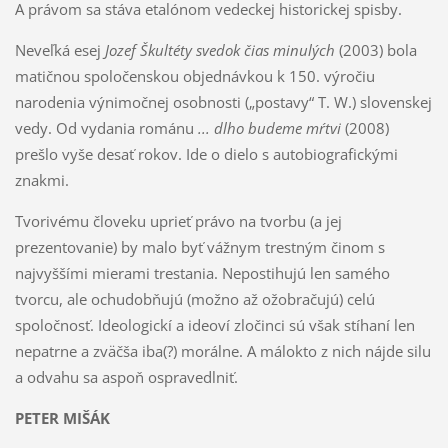
A právom sa stáva etalónom vedeckej historickej spisby.
Neveľká esej
Jozef Škultéty svedok čias minulých
(2003) bola
matičnou spoločenskou objednávkou k 150. výročiu
narodenia výnimočnej osobnosti („postavy“ T. W.) slovenskej
vedy. Od vydania románu
... dlho budeme mŕtvi
(2008)
prešlo vyše desať rokov. Ide o dielo s autobiografickými
znakmi.
Tvorivému človeku uprieť právo na tvorbu (a jej
prezentovanie) by malo byť vážnym trestným činom s
najvyššími mierami trestania. Nepostihujú len samého
tvorcu, ale ochudobňujú (možno až ožobračujú) celú
spoločnosť. Ideologickí a ideoví zločinci sú však stíhaní len
nepatrne a zväčša iba(?) morálne. A málokto z nich nájde silu
a odvahu sa aspoň ospravedlniť.
PETER MIŠÁK