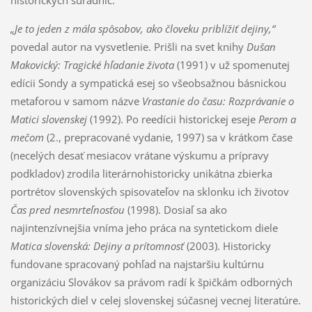
historických súradníc.
„Je to jeden z mála spôsobov, ako človeku priblížiť dejiny,“
povedal autor na vysvetlenie. Prišli na svet knihy
Dušan
Makovický: Tragické hľadanie života
(1991) v už spomenutej
edícii Sondy a sympatická esej so všeobsažnou básnickou
metaforou v samom názve
Vrastanie do času: Rozprávanie o
Matici slovenskej
(1992). Po reedícii historickej eseje
Perom a
mečom
(2., prepracované vydanie, 1997) sa v krátkom čase
(necelých desať mesiacov vrátane výskumu a prípravy
podkladov) zrodila literárnohistoricky unikátna zbierka
portrétov slovenských spisovateľov na sklonku ich životov
Čas pred nesmrteľnosťou
(1998). Dosiaľ sa ako
najintenzívnejšia vníma jeho práca na syntetickom diele
Matica slovenská: Dejiny a prítomnosť
(2003). Historicky
fundovane spracovaný pohľad na najstaršiu kultúrnu
organizáciu Slovákov sa právom radí k špičkám odborných
historických diel v celej slovenskej súčasnej vecnej literatúre.