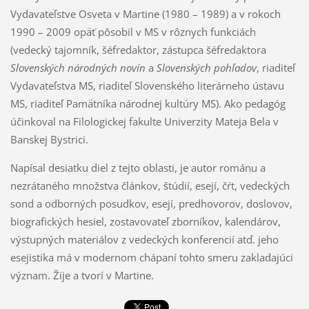
Vydavateľstve Osveta v Martine (1980 – 1989) a v rokoch
1990 – 2009 opäť pôsobil v MS v rôznych funkciách
(vedecký tajomník, šéfredaktor, zástupca šéfredaktora
Slovenských národných novín
a
Slovenských pohľadov
, riaditeľ
Vydavateľstva MS, riaditeľ Slovenského literárneho ústavu
MS, riaditeľ Pamätníka národnej kultúry MS). Ako pedagóg
účinkoval na Filologickej fakulte Univerzity Mateja Bela v
Banskej Bystrici.
Napísal desiatku diel z tejto oblasti, je autor románu a
nezrátaného množstva článkov, štúdií, esejí, čŕt, vedeckých
sond a odborných posudkov, esejí, predhovorov, doslovov,
biografických hesiel, zostavovateľ zborníkov, kalendárov,
výstupných materiálov z vedeckých konferencií atď. jeho
esejistika má v modernom chápaní tohto smeru zakladajúci
význam. Žije a tvorí v Martine.