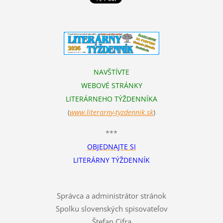
NAVŠTÍVTE
WEBOVÉ STRÁNKY
LITERÁRNEHO TÝŽDENNÍKA
(
www.literarn
y-tyzdennik.sk
)
***
OBJEDNAJTE SI
LITERÁRNY TÝŽDENNÍK
Správca a administrátor stránok
Spolku slovenských spisovateľov
Štefan Cifra