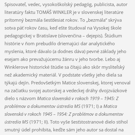
Spisovateľ, vedec, vysokoškolský pedagóg, publicista, autor
literatúry faktu TOMÁŠ WINKLER je v slovenskej literatúre
prítomný bezmála šesťdesiat rokov. To „bezmála“ skrýva
sotva päť rokov času, keď ešte študoval na Vysokej škole
pedagogickej v Bratislave (slovenčina – dejepis). Štúdium
histórie v ňom prebudilo driemajúci dar analytického
myslenia, ktoré dávalo (a dodnes dáva) pevné základy jeho
esejam ako prevažujúcemu žánru v jeho tvorbe. Lebo aj
Winklerove historické štúdie sa čítajú ako skôr mysliteľský
než akademický materiál. V podstate všetky jeho diela sa
týkajú dejín. Predovšetkým Matice slovenskej, ktorej venoval
na začiatku svojej autorskej a vedeckej dráhy dvojzväzkové
dielo s názvom
Matica slovenská v rokoch 1919 – 1945: Z
problémov a dokumentov ústredia MS
(1971; I) a
Matica
slovenská v rokoch 1945 – 1954: Z problémov a dokumentov
ústredia MS
(1971; II). Toto vyše šesťstostranové dielo stihol
smutný údel prohibita, keďže sám jeho autor sa dostal na