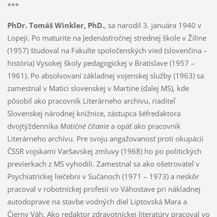
***
PhDr. Tomáš Winkler, PhD.
, sa narodil 3. januára 1940 v
Lopeji. Po maturite na Jedenásťročnej strednej škole v Žiline
(1957) študoval na Fakulte spoločenských vied (slovenčina –
história) Vysokej školy pedagogickej v Bratislave (1957 –
1961). Po absolvovaní základnej vojenskej služby (1963) sa
zamestnal v Matici slovenskej v Martine (ďalej MS), kde
pôsobil ako pracovník Literárneho archívu, riaditeľ
Slovenskej národnej knižnice, zástupca šéfredaktora
dvojtýždenníka
Matičné čítanie
a opäť ako pracovník
Literárneho archívu. Pre svoju angažovanosť proti okupácii
ČSSR vojskami Varšavskej zmluvy (1968) ho po politických
previerkach z MS vyhodili. Zamestnal sa ako ošetrovateľ v
Psychiatrickej liečebni v Sučanoch (1971 – 1973) a neskôr
pracoval v robotníckej profesii vo Váhostave pri nákladnej
autodoprave na stavbe vodných diel Liptovská Mara a
Čierny Váh. Ako redaktor zdravotníckej literatúry pracoval vo