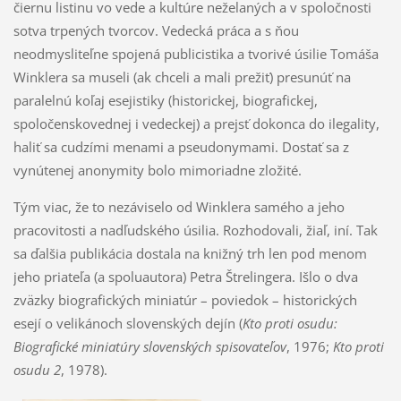
čiernu listinu vo vede a kultúre neželaných a v spoločnosti
sotva trpených tvorcov. Vedecká práca a s ňou
neodmysliteľne spojená publicistika a tvorivé úsilie Tomáša
Winklera sa museli (ak chceli a mali prežiť) presunúť na
paralelnú koľaj esejistiky (historickej, biografickej,
spoločenskovednej i vedeckej) a prejsť dokonca do ilegality,
haliť sa cudzími menami a pseudonymami. Dostať sa z
vynútenej anonymity bolo mimoriadne zložité.
Tým viac, že to nezáviselo od Winklera samého a jeho
pracovitosti a nadľudského úsilia. Rozhodovali, žiaľ, iní. Tak
sa ďalšia publikácia dostala na knižný trh len pod menom
jeho priateľa (a spoluautora) Petra Štrelingera. Išlo o dva
zväzky biografických miniatúr – poviedok – historických
esejí o velikánoch slovenských dejín (
Kto proti osudu:
Biografické miniatúry slovenských spisovateľov
, 1976;
Kto proti
osudu 2
, 1978).