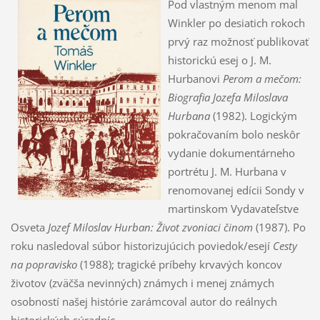
Pod vlastným menom mal
Winkler po desiatich rokoch
prvý raz možnosť publikovať
historickú esej o J. M.
Hurbanovi
Perom a mečom:
Biografia Jozefa Miloslava
Hurbana
(1982). Logickým
pokračovaním bolo neskôr
vydanie dokumentárneho
portrétu J. M. Hurbana v
renomovanej edícii Sondy v
martinskom Vydavateľstve
Osveta
Jozef Miloslav Hurban: Život zvoniaci činom
(1987). Po
roku nasledoval súbor historizujúcich poviedok/esejí
Cesty
na popravisko
(1988); tragické príbehy krvavých koncov
životov (zväčša nevinných) známych i menej známych
osobností našej histórie zarámcoval autor do reálnych