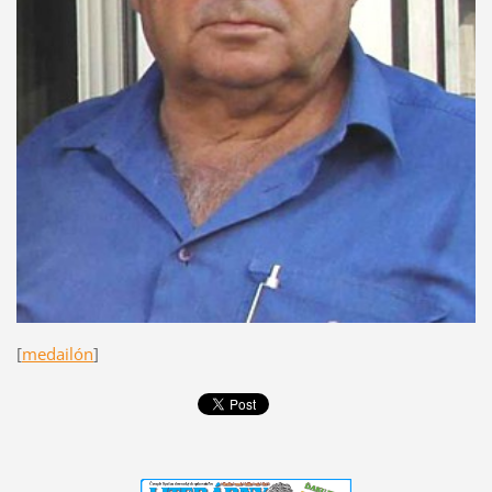
[
medailón
]