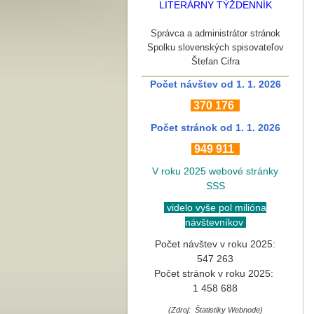
LITERÁRNY TÝŽDENNÍK
Správca a administrátor stránok
Spolku slovenských spisovateľov
Štefan Cifra
Počet návštev od 1. 1. 2026
370
176
Počet stránok
od 1. 1. 2026
949 911
V roku 2025 webové stránky
SSS
videlo vyše pol milióna
návštevníkov
Počet návštev v roku 2025:
547 263
Počet stránok v roku 2025:
1 458 688
(Zdroj: Štatistiky Webnode)