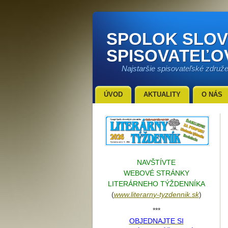
SPOLOK SLO
SPISOVATEĽO
Najstaršie spisovateľské združ
ÚVOD
AKTUALITY
O NÁS
NAVŠTÍVTE
WEBOVÉ STRÁNKY
LITERÁRNEHO TÝŽDENNÍKA
(
www.literarn
y-tyzdennik.sk
)
***
OBJEDNAJTE SI