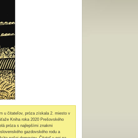
 u čitateľov, próza získala 2. miesto v
 súťaže Kniha roka 2020 Prešovského
elá próza s najlepšími znakmi
doslovenského gazdovského rodu a
kúte našej domoviny. Čitateľ v nej na