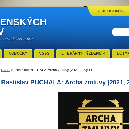
Úvodná stránka
VENSKÝCH
V
enie na Slovensku
ODBOČKY
VSSS
LITERÁRNY TÝŽDENNÍK
DOTY
Úvod
>
Rastislav PUCHALA: Archa zmluvy (2021, 2. vyd.)
Rastislav PUCHALA: Archa zmluvy (2021, 2