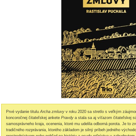
Prvé vydanie titulu
Archa zmluvy
v roku 2020 sa stretlo s veľkým záujmom
koncoročnej čitateľskej ankete
Pravdy
a stala sa aj víťazom čitateľskej
samosprávneho kraja, ocenenia, ktoré mu udelila odborná porota. Je to zr
tradičného rozprávania, ktorého základom je silný príbeh jedného výcho
prostredníctvom neho pohľad na históriu a osudy roľníctva v zabudnutom 