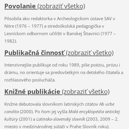
Povolanie
(zobraziť všetko)
Pôsobila ako redaktorka v Archeologickom ústave SAV v
Nitre (1976 – 1977) a stredoškolská pedagogička v
Lesníckom odbornom učilišti v Banskej Štiavnici (1977 –
1982).
Publikačná činnosť
(zobraziť všetko)
Intenzívnejšie publikuje od roku 1989, píše poéziu, prózu i
drámu, no orientuje sa predovšetkým na detského čitateľa a
rozhlasového poslucháča.
Knižné publikácie
(zobraziť všetko)
Knižne debutovala slovníkom latinských citátov
Ab urbe
condita
(2000). Po ňom jej vyšla
Malá encyklopédia antickej
kultúry
(2001) a
Latinsko-slovenský slovník
(2003, 2009 – 2.
miesto v medzinárodnej súťaži v Prahe Slovník roku).