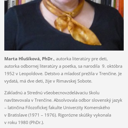
Marta Hlušíková, PhDr.
, autorka literatúry pre deti,
autorka odbornej literatúry a poetka, sa narodila 9. októbra
1952 v Leopoldove. Detstvo a mladosť prežila v Trenčíne. Je
vydatá, má dve deti, žije v Rimavskej Sobote.
Základnú a Strednú všeobecnovzdelávaciu školu
navštevovala v Trenčíne. Absolvovala odbor slovenský jazyk
– latinčina Filozofickej fakulte Univerzity Komenského
v Bratislave (1971 – 1976). Rigorózne skúšky vykonala
v roku 1980 (PhDr.).