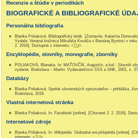
Recenzie a štúdie v periodikách
BIOGRAFICKÉ A BIBLIOGRAFICKÉ ÚDA
Personálna bibliografia
Blanka Poliaková: Bibliografický leták. [Zostavila: Katarína Donovalo
Vydala: Verejná knižnica Mikuláša Kováča v Banskej Bystrici v roku
2. 2016]. Dostupné z internetu: <
TU
>.
Encyklopédie, slovníky, monografie, zborníky
POLIAKOVÁ, Blanaka. In: MAŤOVČÍK, Augustín, a kol.:
Slovník slo
vydanie. Bratislava – Martin: Vydavateľstvo SSS a SNK, 2001, s. 37
Databázy
Blanka Poliaková: Spolok slovenských spisovateľov – prihláška, živo
Bratislava, 2016.
Vlastná internetová stránka
Blanka Poliaková. In:
Facebook
[online]. [Citované 3. 2. 2016]. Dost
Internetové zdroje
Blanka Poliaková. In:
Wikipédia: Slobodná encyklopédia
[online]. [C
internete: <
TU
>.