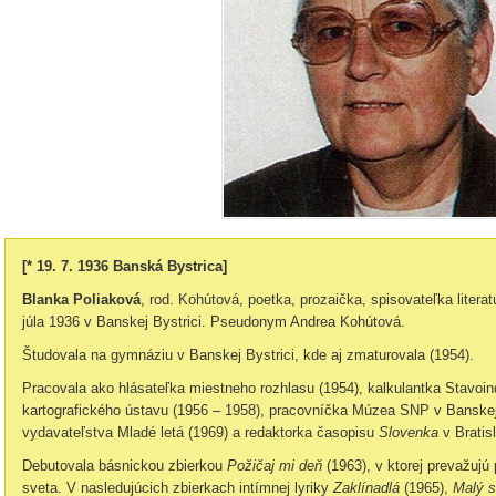
[* 19. 7. 1936 Banská Bystrica]
Blanka Poliaková
, rod. Kohútová, poetka, prozaička, spisovateľka literatú
júla 1936 v Banskej Bystrici. Pseudonym Andrea Kohútová.
Študovala na gymnáziu v Banskej Bystrici, kde aj zmaturovala (1954).
Pracovala ako hlásateľka miestneho rozhlasu (1954), kalkulantka Stavoind
kartografického ústavu (1956 – 1958), pracovníčka Múzea SNP v Banskej 
vydavateľstva Mladé letá (1969) a redaktorka časopisu
Slovenka
v Bratis
Debutovala básnickou zbierkou
Požičaj mi deň
(1963), v ktorej prevažuj
sveta. V nasledujúcich zbierkach intímnej lyriky
Zaklínadlá
(1965),
Malý s