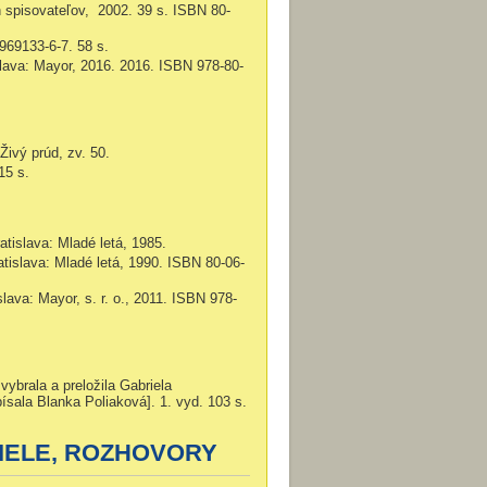
 spisovateľov, 2002. 39 s. ISBN 80-
969133-6-7. 58 s.
islava: Mayor, 2016. 2016. ISBN 978-80-
Živý prúd, zv. 50.
15 s.
atislava: Mladé letá, 1985.
atislava: Mladé letá, 1990. ISBN 80-06-
slava: Mayor, s. r. o., 2011. ISBN 978-
 vybrala a preložila Gabriela
ísala Blanka Poliaková]. 1. vyd. 103 s.
IELE, ROZHOVORY