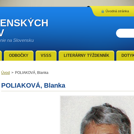
Úvodná stránka
VENSKÝCH
V
enie na Slovensku
ODBOČKY
VSSS
LITERÁRNY TÝŽDENNÍK
DOTY
Úvod
>
POLIAKOVÁ, Blanka
POLIAKOVÁ, Blanka