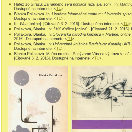
Hãfez zo Šírãzu:
Za ranného šera pohladiť ružu šiel som.
In:
Martin
Dostupné na internete: <
TU
>.
Blanka Poliaková. In:
Literárne informačné centrum: Slovenskí spiso
Dostupné na internete: <
TU
>.
In:
Web
[online]. [Citované 3. 2. 2016]. Dostupné na internete: <
TU
>.
Poliaková, Blanka. In:
ŠVK Košice
[online].
.
[Citované 21. 2. 2016].
Poliaková, Blanka. In:
Slovenská národná knižnica v Martine: online
2016]. Dostupné na internete:<
TU
>.
Poliaková, Blanka. In:
Univerzitná knižnica Bratislava: Katalóg UKB
Dostupné na internete: <
TU
>.
Blanka Poliaková: Maľba na skle: Pozývame Vás na výstavu v našich
[Citované 3. 2. 2016]. Dostupné na internete: <
TU
>.