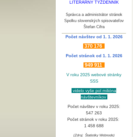
LITERÁRNY TÝŽDENNÍK
Správca a administrátor stránok
Spolku slovenských spisovateľov
Štefan Cifra
Počet návštev od 1. 1. 2026
370
176
Počet stránok
od 1. 1. 2026
949 911
V roku 2025 webové stránky
SSS
videlo vyše pol milióna
návštevníkov
Počet návštev v roku 2025:
547 263
Počet stránok v roku 2025:
1 458 688
(Zdroj: Štatistiky Webnode)