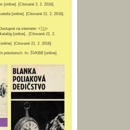
us
[online]. [Citované 3. 2. 2016].
vatelia
[online]. [Citované 21. 2. 2016].
 Dostupné na internete: <
TU
>.
 katalóg
[online].
.
[Citované 21. 2.
[online]. [Citované 21. 2. 2016].
 priestoroch. In:
ŠVKBB
[online].