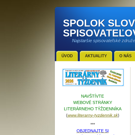
SPOLOK SLO
SPISOVATEĽO
Najstaršie spisovateľské združ
ÚVOD
AKTUALITY
O NÁS
NAVŠTÍVTE
WEBOVÉ STRÁNKY
LITERÁRNEHO TÝŽDENNÍKA
(
www.literarn
y-tyzdennik.sk
)
***
OBJEDNAJTE SI