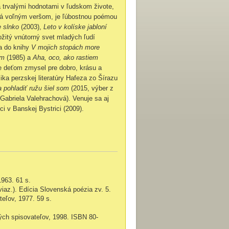
 trvalými hodnotami v ľudskom živote,
ná voľným veršom, je ľúbostnou poémou
e slnko
(2003),
Leto v kolíske jabloní
ožitý vnútorný svet mladých ľudí
la do knihy
V mojich stopách more
em
(1985) a
Aha, oco, ako rastiem
je deťom zmysel pre dobro, krásu a
ika perzskej literatúry Hafeza zo Šírazu
 pohladiť ružu šiel som
(2015, výber z
 Gabriela Valehrachová). Venuje sa aj
i v Banskej Bystrici (2009).
1963. 61 s.
viaz.). Edícia Slovenská poézia zv. 5.
teľov, 1977. 59 s.
ých spisovateľov, 1998. ISBN 80-