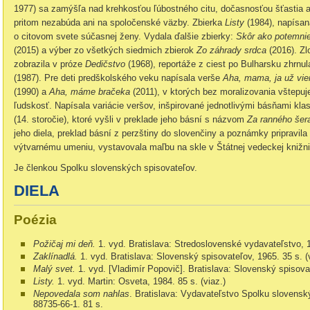
1977) sa zamýšľa nad krehkosťou ľúbostného citu, dočasnosťou šťastia a
pritom nezabúda ani na spoločenské väzby. Zbierka
Listy
(1984), napísa
o citovom svete súčasnej ženy. Vydala ďalšie zbierky:
Skôr ako potemni
(2015) a výber zo všetkých siedmich zbierok
Zo záhrady srdca
(2016). Zl
zobrazila v próze
Dedičstvo
(1968), reportáže z ciest po Bulharsku zhrnu
(1987). Pre deti predškolského veku napísala verše
Aha, mama, ja už vi
(1990) a
Aha, máme bračeka
(2011), v ktorých bez moralizovania vštepu
ľudskosť. Napísala variácie veršov, inšpirované jednotlivými básňami klas
(14. storočie), ktoré vyšli v preklade jeho básní s názvom
Za ranného šera
jeho diela, preklad básní z perzštiny do slovenčiny a poznámky pripravila
výtvarnému umeniu, vystavovala maľbu na skle v Štátnej vedeckej knižnic
Je členkou Spolku slovenských spisovateľov.
DIELA
Poézia
Požičaj mi deň.
1. vyd. Bratislava: Stredoslovenské vydavateľstvo, 
Zaklínadlá.
1. vyd. Bratislava: Slovenský spisovateľov, 1965. 35 s. (
Malý svet.
1. vyd. [Vladimír Popovič]. Bratislava: Slovenský spisova
Listy.
1. vyd. Martin: Osveta, 1984. 85 s. (viaz.)
Nepovedala som nahlas
. Bratislava: Vydavateľstvo Spolku slovensk
88735-66-1. 81 s.