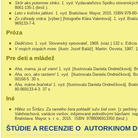
Skôr ako potemnie slnko
. 1. vyd. Vydavateľstvo Spolku slovenských
8061-135-1 (brož.).
Leto v kolíske jabloní.
1. vyd. Bratislava: Mayor, 2015. ISBN 978-80-
Zo záhrady srdca.
[výber.] [fotografie Klára Valentová]. 1. vyd. Brat
969133-7-4.
Próza
Dedičstvo.
1. vyd. Slovenský spisovateľ, 1968. (viaz.) 132 s. Edícia 
V mojich stopách more.
[ilustr. Jozef Baláž]. Martin: Osveta, 1987. 1
Pre deti a mládež
Aha, mama, ja už viem!
1. vyd. [Ilustrovala Daniela Ondreičková]. Br
Aha, oco, ako rastiem!
1. vyd. [Ilustrovala Daniela Ondreičková]. Br
00168-5. 30 s.
Aha, máme bračeka!
1. vyd. [Ilustrovala Daniela Ondreičková]. Brati
80-969133-4-3. 37 s.
Iné
Hãfez zo Šírãzu:
Za ranného šera pohladiť ružu šiel som.
[z perštiny
Valehrachová; variácie veršov, inšpirované jednotlivými básňami nap
Bratislava: Mayor, s. r. o., 2015. ISBN: 9788096913350 (brož.).
ŠTÚDIE A RECENZIE O AUTORKINOM D