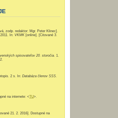
JE
vá, zodp. redaktor: Mgr. Peter Klinec].
 2011. In:
VKMK
[online]. [Citované 3.
venských spisovateľov 20. storočia.
1.
2.
topis. 2 s. In:
Databáza členov SSS
.
upné na internete: <
TU
>.
itované 21. 2. 2016]. Dostupné na