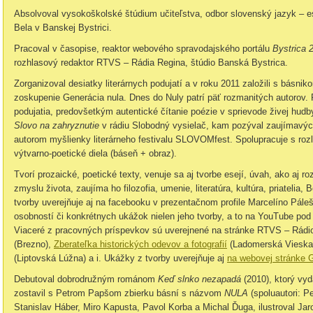
Absolvoval vysokoškolské štúdium učiteľstva, odbor slovenský jazyk – e
Bela v Banskej Bystrici.
Pracoval v časopise, reaktor webového spravodajského portálu
Bystrica 
rozhlasový redaktor RTVS – Rádia Regina, štúdio Banská Bystrica.
Zorganizoval desiatky literárnych podujatí a v roku 2011 založili s básn
zoskupenie Generácia nula. Dnes do Nuly patrí päť rozmanitých autorov. P
podujatia, predovšetkým autentické čítanie poézie v sprievode živej hud
Slovo na zahryznutie
v rádiu Slobodný vysielač, kam pozýval zaujímavýc
autorom myšlienky literárneho festivalu SLOVOMfest. Spolupracuje s rozl
výtvarno-poetické diela (báseň + obraz).
Tvorí prozaické, poetické texty, venuje sa aj tvorbe esejí, úvah, ako aj r
zmyslu života, zaujíma ho filozofia, umenie, literatúra, kultúra, priatelia, 
tvorby uverejňuje aj na facebooku v prezentačnom profile Marcelíno Pále
osobností či konkrétnych ukážok nielen jeho tvorby, a to na YouTube pod 
Viaceré z pracovných príspevkov sú uverejnené na stránke RTVS – Rádi
(Brezno),
Zberateľka historických odevov a fotografií
(Ladomerská Vieska
(Liptovská Lúžna) a i. Ukážky z tvorby uverejňuje aj
na webovej stránke 
Debutoval dobrodružným románom
Keď slnko nezapadá
(2010), ktorý vy
zostavil s Petrom Papšom zbierku básní s názvom
NULA
(spoluautori: P
Stanislav Háber, Miro Kapusta, Pavol Korba a Michal Ďuga, ilustroval Jar