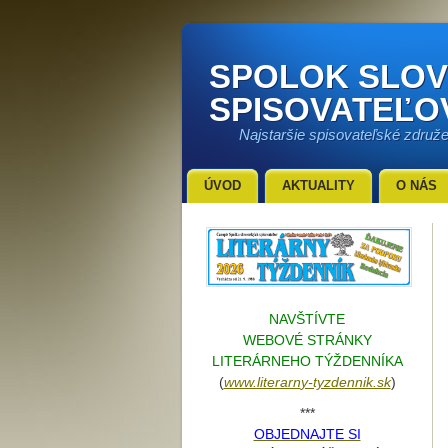
SPOLOK SLO
SPISOVATEĽO
Najstaršie spisovateľské združ
ÚVOD
AKTUALITY
O NÁS
NAVŠTÍVTE
WEBOVÉ STRÁNKY
LITERÁRNEHO TÝŽDENNÍKA
(
www.literarn
y-tyzdennik.sk
)
***
OBJEDNAJTE SI