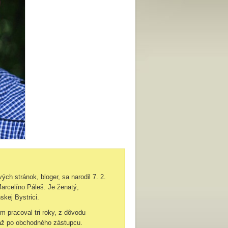
ých stránok, bloger, sa narodil 7. 2.
Marcelíno Páleš. Je ženatý,
kej Bystrici.
m pracoval tri roky, z dôvodu
 až po obchodného zástupcu.