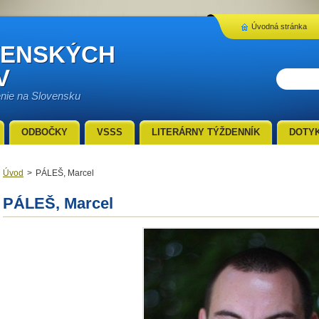
Úvodná stránka
VENSKÝCH
V
enie na Slovensku
ODBOČKY
VSSS
LITERÁRNY TÝŽDENNÍK
DOTY
Úvod
>
PÁLEŠ, Marcel
PÁLEŠ, Marcel