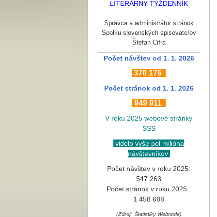
LITERÁRNY TÝŽDENNÍK
Správca a administrátor stránok
Spolku slovenských spisovateľov
Štefan Cifra
Počet návštev od 1. 1. 2026
370
176
Počet stránok
od 1. 1. 2026
949 911
V roku 2025 webové stránky
SSS
videlo vyše pol milióna
návštevníkov
Počet návštev v roku 2025:
547 263
Počet stránok v roku 2025:
1 458 688
(Zdroj: Štatistiky Webnode)