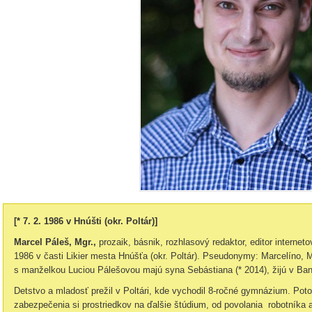
[* 7. 2. 1986 v Hnúšti (okr. Poltár)]
Marcel Páleš, Mgr.,
prozaik, básnik, rozhlasový redaktor, editor internetov
1986 v časti Likier mesta Hnúšťa (okr. Poltár). Pseudonymy: Marcelíno, 
s manželkou Luciou Pálešovou majú syna Sebástiana (* 2014), žijú v Bans
Detstvo a mladosť prežil v Poltári, kde vychodil 8-ročné gymnázium. Poto
zabezpečenia si prostriedkov na ďalšie štúdium, od povolania robotníka