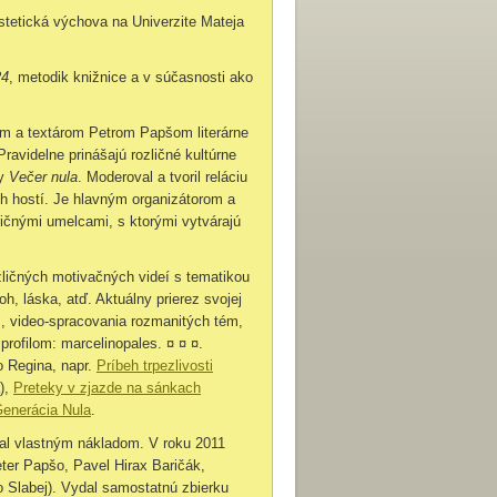
stetická výchova na Univerzite Mateja
24
, metodik knižnice a v súčasnosti ako
ikom a textárom Petrom Papšom literárne
ravidelne prinášajú rozličné kultúrne
by
Večer nula
. Moderoval a tvoril reláciu
h hostí. Je hlavným organizátorom a
ičnými umelcami, s ktorými vytvárajú
ozličných motivačných videí s tematikou
Boh, láska, atď. Aktuálny prierez svojej
š, video-spracovania rozmanitých tém,
profilom: marcelinopales. ¤ ¤ ¤.
o Regina, napr.
Príbeh trpezlivosti
),
Preteky v zjazde na sánkach
Generácia Nula
.
dal vlastným nákladom. V roku 2011
eter Papšo, Pavel Hirax Baričák,
o Slabej). Vydal samostatnú zbierku