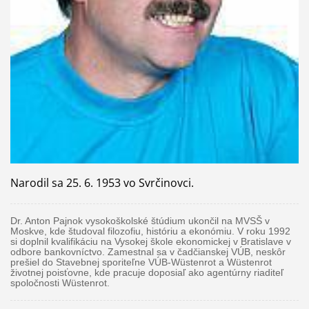
Narodil sa 25. 6. 1953 vo Svrčinovci.
Dr. Anton Pajnok vysokoškolské štúdium ukončil na MVSŠ v
Moskve, kde študoval filozofiu, históriu a ekonómiu. V roku 1992
si doplnil kvalifikáciu na Vysokej škole ekonomickej v Bratislave v
odbore bankovníctvo. Zamestnal sa v čadčianskej VÚB, neskôr
prešiel do Stavebnej sporiteľne VÚB-Wüstenrot a Wüstenrot
životnej poisťovne, kde pracuje doposiaľ ako agentúrny riaditeľ
spoločnosti Wüstenrot.