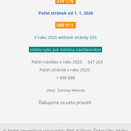
370
176
Počet stránok
od 1. 1. 2026
949 911
V roku 2025 webové stránky SSS
videlo vyše pol milióna návštevníkov
Počet návštev v roku 2025: 547 263
Počet stránok v roku 2025:
1 458 688
(Zdroj: Štatistiky Webnode)
Ďakujeme za vašu priazeň.
© Spolok slovenských spisovateľov 2010. © Dizajn: Štefan Cifra. Všetky