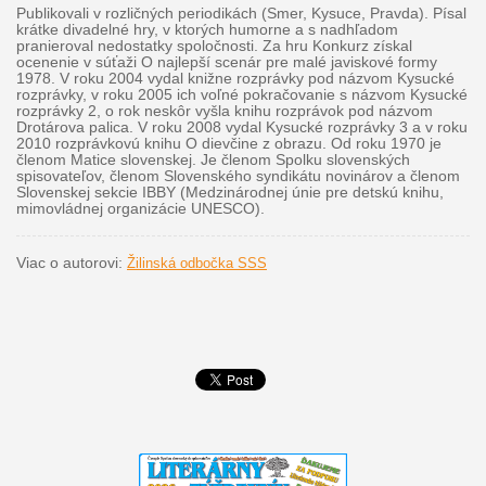
Publikovali v rozličných periodikách (Smer, Kysuce, Pravda). Písal
krátke divadelné hry, v ktorých humorne a s nadhľadom
pranieroval nedostatky spoločnosti. Za hru Konkurz získal
ocenenie v súťaži O najlepší scenár pre malé javiskové formy
1978. V roku 2004 vydal knižne rozprávky pod názvom Kysucké
rozprávky, v roku 2005 ich voľné pokračovanie s názvom Kysucké
rozprávky 2, o rok neskôr vyšla knihu rozprávok pod názvom
Drotárova palica. V roku 2008 vydal Kysucké rozprávky 3 a v roku
2010 rozprávkovú knihu O dievčine z obrazu. Od roku 1970 je
členom Matice slovenskej. Je členom Spolku slovenských
spisovateľov, členom Slovenského syndikátu novinárov a členom
Slovenskej sekcie IBBY (Medzinárodnej únie pre detskú knihu,
mimovládnej organizácie UNESCO).
Viac o autorovi:
Žilinská odbočka SSS