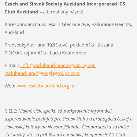
Czech and Slovak Society Auckland Incorporated
(
CS
Club Auckland
–
alternatívny názov)
Korespondenčná adresa: 7 Glenside Ave, Pakuranga Heights,
Auckland
Predsedkyňa: Hana Růžičková, pokladníčka: Zuzana
Pištěcká, tajomníčka: Lucia Kaufnerová
E-mail:
info@csclubauckland.org.nz
,
vybor-
csclubauckland@googlegroups.com
Web:
www.csclubauckland.org.nz
CIELE:
Hlavné ciele spolku sú poskytovanie informácií,
usporadúvanie podujatí pre členov klubu a propagácia českej a
slovenskej kultúry na Novom Zélande. Členom spolku sa môže
stať každý, kto sa prihlási do e-mailovej konferencie CS Club