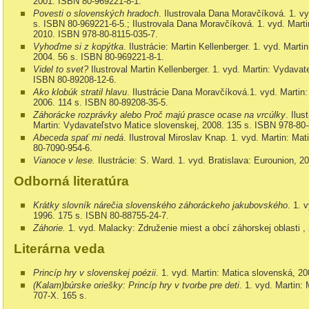
2001
. ISBN 80-969221-8-1.
Povesti o slovenských hradoch
.
Ilustrovala Dana Moravčíková. 1. vy
s.
ISBN
80-969221-6-5.; Ilustrovala Dana Moravčíková. 1. vyd.
Marti
2010. ISBN
978-80-8115-035-7.
Vyhoďme si z kopýtka
.
Ilustrácie: Martin Kellenberger. 1. vyd.
Martin
2004.
56 s. ISBN
80-969221-8-1.
Videl to svet?
Ilustroval Martin Kellenberger.
1. vyd.
Martin: Vydavat
ISBN
80-89208-12-6.
Ako klobúk stratil hlavu
.
Ilustrácie Dana Moravčíková.
1. vyd.
Martin
2006.
114 s. ISBN
80-89208-35-5.
Záhorácke rozprávky alebo Proč majú prasce ocase na vrcúlky
. Ilu
Martin: Vydavateľstvo Matice slovenskej,
2008.
135 s. ISBN
978-80-
Abeceda spať mi nedá
. Ilustroval Miroslav Knap. 1. vyd.
Martin: Mat
80-7090-954-6.
Vianoce v lese.
Ilustrácie: S. Ward. 1. vyd.
Bratislava: Eurounion, 2
Odborná literatúra
Krátky slovník nárečia slovenského záhoráckeho jakubovského
. 1. 
1996. 175 s. ISBN 80-88755-24-7.
Záhorie.
1. vyd.
Malacky: Združenie miest a obcí záhorskej oblasti 
Literárna veda
Princíp hry v slovenskej poézii
.
1. vyd. Martin: Matica slovenská,
20
(Kalam)búrske oriešky: Princíp hry v tvorbe pre deti
.
1. vyd.
Martin:
707-X.
165 s.