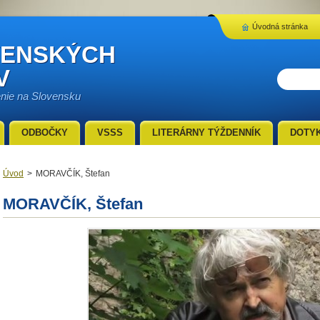
Úvodná stránka
VENSKÝCH
V
enie na Slovensku
ODBOČKY
VSSS
LITERÁRNY TÝŽDENNÍK
DOTY
Úvod
>
MORAVČÍK, Štefan
MORAVČÍK, Štefan