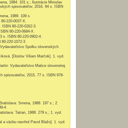
Smena,
1984.
101 s.; Ilustrácie Miroslav
enských spisovateľov, 2016. 94 s. ISBN
Smena,
1989.
109 s.
N
80-220-0037-X.
.
ISBN
80-220-0262-3
.
 ISBN
80-220-0684-X.
3 s.
ISBN
80-220-0902-4
.
N
80-220-1072-3.
: Vydavateľstvo Spolku slovenských
číková. [Doslov Viliam Marčok]. 1. vyd.
artin: Vydavateľstvo Matice slovenskej
ch spisovateľov, 2015. 77 s. ISBN
978-
Bratislava: Smena
, 1988.
197 s.;
2.
99-4.
ratislava: Tatran,
1988. 279 s.;
1. vyd.
al a väzbu navrhol Pavol Blažo]. 1. vyd.