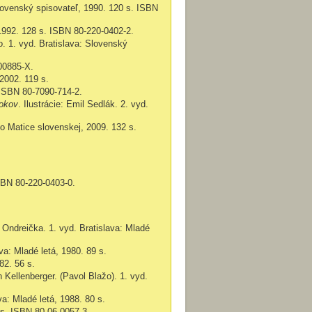
lovenský spisovateľ,
1990.
120 s. ISBN
1992. 128 s. ISBN
80-220-0402-2.
žo. 1. vyd. Bratislava: Slovenský
00885-X.
2002.
119 s.
 ISBN
80-7090-714-2.
rokov
. Ilustrácie: Emil Sedlák. 2. vyd.
vo Matice slovenskej, 2009. 132 s.
ISBN
80-220-0403-0.
 Ondreička. 1. vyd. Bratislava: Mladé
ava: Mladé letá, 1980.
89 s.
82. 56 s.
n Kellenberger. (Pavol Blažo). 1. vyd.
va: Mladé letá,
1988.
80 s.
 s.
ISBN
80-06-0057-3.