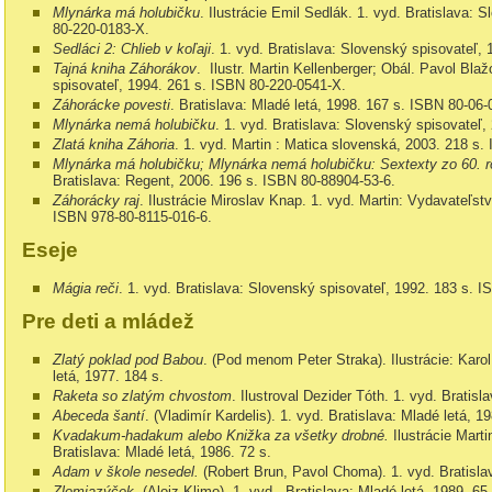
Mlynárka má holubičku
. Ilustrácie Emil Sedlák. 1. vyd.
Bratislava: S
80-220-0183-X.
Sedláci 2: Chlieb v koľaji
. 1. vyd.
Bratislava: Slovenský spisovateľ,
Tajná kniha Záhorákov
.
Ilustr. Martin Kellenberger; Obál. Pavol Bla
spisovateľ,
1994. 261 s. ISBN
80-220-0541-X.
Záhorácke povesti
. Bratislava: Mladé letá,
1998. 167 s. ISBN
80-06-
Mlynárka nemá holubičku
. 1. vyd.
Bratislava: Slovenský spisovateľ,
Zlatá kniha Záhoria
. 1. vyd.
Martin : Matica slovenská,
2003. 218 s.
Mlynárka má holubičku; Mlynárka nemá holubičku: Sextexty zo 60. 
Bratislava: Regent, 2006. 196 s. ISBN 80-88904-53-6
.
Záhorácky raj
. Ilustrácie Miroslav Knap. 1. vyd. Martin: Vydavateľst
ISBN
978-80-8115-016-6.
Eseje
Mágia reči
.
1. vyd. Bratislava: Slovenský spisovateľ,
1992. 183 s. 
Pre deti a mládež
Zlatý poklad pod Babou
.
(Pod menom Peter Straka). Ilustrácie: Karol
letá,
1977.
184 s.
Raketa so zlatým chvostom
. Ilustroval Dezider Tóth. 1. vyd. Bratisl
Abeceda šantí
. (Vladimír Kardelis). 1. vyd.
Bratislava: Mladé letá,
19
Kvadakum-hadakum alebo Knižka za všetky drobné.
Ilustrácie Marti
Bratislava: Mladé letá,
1986.
72 s.
Adam v škole nesedel.
(Robert Brun, Pavol Choma). 1. vyd. Bratisla
Zlomjazýček
. (Alojz Klimo). 1. vyd.
Bratislava: Mladé letá,
1989.
65