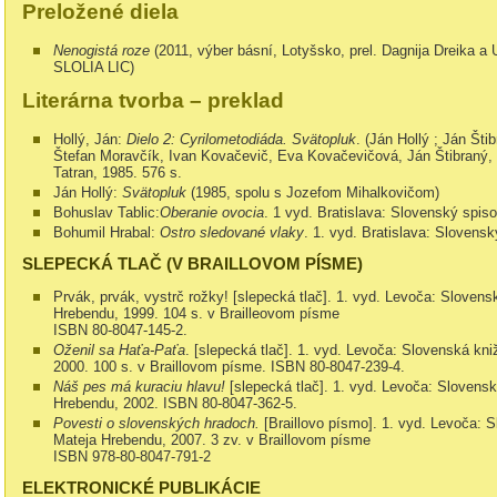
Preložené diela
Nenogistá roze
(2011, výber básní, Lotyšsko, prel. Dagnija Dreika a 
SLOLIA LIC)
Literárna tvorba – preklad
Hollý, Ján:
Dielo 2: Cyrilometodiáda. Svätopluk
. (Ján Hollý ; Ján Št
Štefan Moravčík, Ivan Kovačevič, Eva Kovačevičová, Ján Štibraný, V
Tatran, 1985. 576 s.
Ján Hollý:
Svätopluk
(1985, spolu s Jozefom Mihalkovičom)
Bohuslav Tablic:
Oberanie ovocia
. 1 vyd.
Bratislava: Slovenský spis
Bohumil Hrabal:
Ostro sledované vlaky
.
1. vyd. Bratislava: Slovensk
SLEPECKÁ TLAČ (V BRAILLOVOM PÍSME)
Prvák, prvák, vystrč rožky! [slepecká tlač]. 1. vyd. Levoča: Slovens
Hrebendu, 1999. 104 s. v Brailleovom písme
ISBN 80-8047-145-2.
Oženil sa Haťa-Paťa
. [slepecká tlač]. 1. vyd. Levoča: Slovenská kn
2000. 100 s. v Braillovom písme. ISBN 80-8047-239-4.
Náš pes má kuraciu hlavu!
[slepecká tlač]. 1. vyd. Levoča: Slovensk
Hrebendu, 2002. ISBN 80-8047-362-5.
Povesti o slovenských hradoch.
[Braillovo písmo]. 1. vyd. Levoča: S
Mateja Hrebendu, 2007. 3 zv. v Braillovom písme
ISBN 978-80-8047-791-2
ELEKTRONICKÉ PUBLIKÁCIE