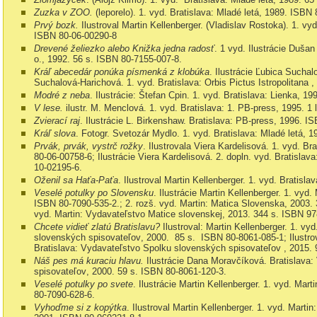
Zuzka v ZOO.
(leporelo). 1. vyd.
Bratislava: Mladé letá,
1989. ISBN
Prvý bozk.
Ilustroval Martin Kellenberger. (Vladislav Rostoka). 1. vy
ISBN
80-06-00290-8
Drevené želiezko alebo Knižka jedna radosť
. 1 vyd. Ilustrácie Duša
o.,
1992. 56 s. ISBN
80-7155-007-8.
Kráľ abecedár ponúka písmenká z klobúka
. Ilustrácie Ľubica Suchal
Suchalová-Harichová.
1. vyd.
Bratislava: Orbis Pictus Istropolitana 
Modré z neba
. Ilustrácie: Štefan Cpin. 1. vyd.
Bratislava: Lienka, 19
V lese.
ilustr. M. Menclová. 1. vyd.
Bratislava: 1. PB-press, 1995.
1 
Zvierací raj
. Ilustrácie L. Birkenshaw. Bratislava: PB-press, 1996. 
Kráľ slova
. F
otogr. Svetozár Mydlo. 1. vyd.
Bratislava: Mladé letá,
1
Prvák, prvák, vystrč rožky
. Ilustrovala Viera Kardelisová. 1.
vyd.
Bra
80-06-00758-6
; Ilustrácie Viera Kardelisová.
2. dopln. vyd.
Bratislava
10-02195-6.
Oženil sa Haťa-Paťa
. Ilustroval Martin Kellenberger. 1. vyd.
Bratisla
Veselé potulky po Slovensku
. Ilustrácie Martin Kellenberger. 1. vyd.
ISBN
80-7090-535-2.;
2. rozš. vyd.
Martin: Matica Slovenska, 2003.
vyd.
Martin: Vydavateľstvo Matice slovenskej, 2013. 344 s. ISBN
978
Chcete vidieť zlatú Bratislavu?
Ilustroval: Martin Kellenberger. 1. vy
slovenských spisovateľov
, 2000. 85 s. ISBN
80-8061-085-1
; Ilustr
Bratislava: Vydavateľstvo Spolku slovenských spisovateľov , 2015.
Náš pes má kuraciu hlavu.
Ilustrácie Dana Moravčíková.
Bratislava
spisovateľov
, 2000. 59 s. ISBN
80-8061-120-3.
Veselé potulky po svete
. Ilustrácie Martin Kellenberger. 1. vyd.
Marti
80-7090-628-6.
Vyhoďme si z kopýtka
. Ilustroval Martin Kellenberger. 1. vyd. Mart