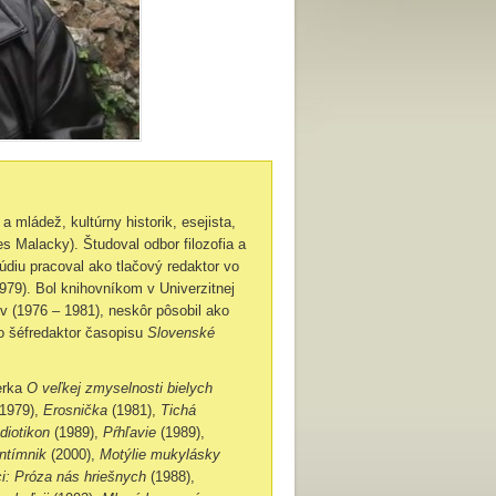
 a mládež, kultúrny historik, esejista,
es Malacky). Študoval odbor filozofia a
túdiu pracoval ako tlačový redaktor vo
979). Bol knihovníkom v Univerzitnej
v (1976 – 1981), neskôr pôsobil ako
o šéfredaktor časopisu
Slovenské
erka
O veľkej zmyselnosti bielych
1979),
Erosnička
(1981),
Tichá
Idiotikon
(1989),
Pŕhľavie
(1989),
Intímnik
(2000),
Motýlie mukylásky
i: Próza nás hriešnych
(1988),