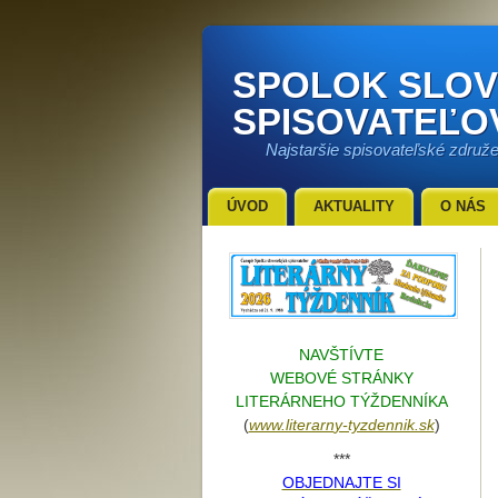
SPOLOK SLO
SPISOVATEĽO
Najstaršie spisovateľské združ
ÚVOD
AKTUALITY
O NÁS
NAVŠTÍVTE
WEBOVÉ STRÁNKY
LITERÁRNEHO TÝŽDENNÍKA
(
www.literarn
y-tyzdennik.sk
)
***
OBJEDNAJTE SI