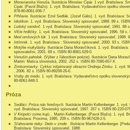
Moravianska Venuša.
Ilustrácie Miroslav Cipár. 1 vyd.
Bratislava: 
Cipár. (Pavol Blažo). 1. vyd. Bratislava: Vydavateľstvo spolku slov
978-80-8061-936-7
.
Pŕhľavie.
Ilustrácie: Emil Sedlák. (Jozef Gális).
1. vyd.
Bratislava: 
Idiotikon
. 1. vyd.
Bratislava: Slovenský spisovateľ,
1989.
89 s.
ISB
Ľudský sendvič
. 1 vyd.
Bratislava: Slovenský spisovateľ, 1991.
88 s
Vlčie hrdličky
. 1. vyd.
Bratislava: Slovenský spisovateľ, 1996.
59 s.
Med omšových lúk.
1 vyd.
Bratislava: Slovenský spisovateľ, 1998.
9
Intímnik
. 1. vyd. Bratislava : Slovenský spisovateľ, 2000.
93 s.
ISB
Motýlie mukylásky.
Ilustrácie Dana Moravčíková.
1. vyd.
Bratislava
spisovateľov, 2001.
69 s.
ISBN
80-8061-029-0.
Venušin paholok.
(Výber z ľúbostken poézie). Ilustrácie Dana Morav
Martin: Matica slovenská,
2002.
252 s. ISBN
80-7090-657-X.
Zimkomriavky: Cyklus inšpirovaný obrazmi Ondreja Zimku
. 1. vyd.
M
, 2006.
82 s.
ISBN 80-89208-26-6.
Vruby do medu
. 1. vyd. Bratislava: Vydavateľstvo spolku slovenský
80-8061-848-3.
Próza
Sedláci: Próza nás hriešnych.
Ilustrácie Martin Kellenberger. 1. vyd.
vyd.
Bratislava: Slovenský spisovateľ,
1997. 267 s. ISBN 80-220-07
V Kiripolci svine kujú...
Martin Kellenberger. (Pavol Blažo). 1. vyd. B
Bratislava: Proxima, 1995.
209 s. ISBN
80-967428-2-5.
Sťahovanie rieky: Dielo v zrode.
Ilistrácie Martin Kellenberger. [Preb
Bratislava: Slovenský spisovateľ,
1988.