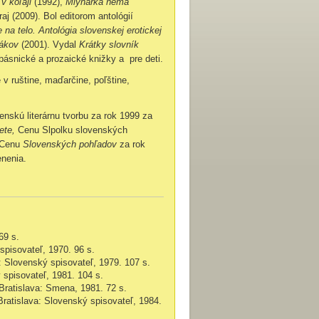
 v koľaji
(1992),
Mlynárka nemá
aj (2009). Bol editorom antológií
 na telo. Antológia slovenskej erotickej
tákov
(2001). Vydal
Krátky slovník
básnické a prozaické knižky a pre deti.
 ruštine, maďarčine, poľštine,
enskú literárnu tvorbu za rok 1999 za
vete,
Cenu Slpolku slovenských
 Cenu
Slovenských pohľadov
za rok
enenia.
69 s.
 spisovateľ,
1970.
96 s.
a: Slovenský spisovateľ,
1979.
107 s.
ý spisovateľ,
1981.
104 s.
Bratislava: Smena,
1981.
72 s.
Bratislava: Slovenský spisovateľ,
1984.