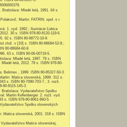
8006000379.
d.
Bratislava: Mladé letá,
1991. 64 s.
n Polakovič.
Martin: FATRIN, spol. s r.
ová. 1. vyd. 1992
.;
Ilustrácie Ľubica
, 2012.
30 s. ISBN
978-80-8120-119-6.
95.
92 s.
ISBN
80-88772-10-9.
list zlož. v [10] s. ISBN 80-88684-52-8.;
ISBN
80-88684-60-9.
996.
63 s.
ISBN
80-06-00719-5.
tislava: Mladé letá, 1997.
79 s.
ISBN
: Mladé letá
, 2012.
79 s.
ISBN
978-80-
va: Belimex , 1999. ISBN
80-85327-50-3.
Martin: Matica slovenská, 1999
. 312 s.
343 s. ISBN
80-7090-703-7.;
3. rozš.
-80-8115-145-3.
d. Bratislava: Vydavateľstvo Spolku
oval: Martin Kellenberger.
2. rozš. vyd.
93 s.
ISBN 978-80-8061-860-5
: Vydavateľstvo Spolku slovenských
n: Matica slovenská,
2001.
318 s. ISBN
in: Vydavateľstvo Matice slovenskej
,