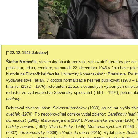
[* 22. 12. 1943 Jakubov]
Štefan Moravčík
, slovenský básnik, prozaik, spisovateľ literatúry pre deti
publicista, editor, redaktor, sa narodil 22. decembra 1943 v Jakubove (okr
históriu na Filozofickej fakulte Univerzity Komenského v Bratislave. Po š
vydavateľstve Tatran. V období normalizácie nesmel publikovať (1970 – 1
knižnici (1972 – 1976), referentom Zväzu slovenských výtvarných umelco
redaktor vo vydavateľstve Slovenský spisovateľ (1981 – 1994), potom ak
pohľady.
Debutoval zbierkou básní
Slávnosti baránkov
(1969), po nej mu vyšla zbi
ovečiek
(1970). Po nedobrovoľnej odmlke vydal zbierky:
Čerešňový hlad
(
domácnosť
(1981),
Maľované jarmá
(1984),
Moravianska Venuša
(1984),
Ľudský sendvič
(1991),
Vlčie hrdličky
(1996),
Med omšových lúk
(1998),
(2002),
Zimkomriavky
(2006) a
Vruby do medu
(2015). Vydal prózy
Sedlác