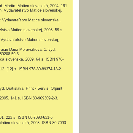
d.
Martin: Matica slovenská
, 2004.
191
n: Vydavateľstvo Matice slovenskej,
: Vydavateľstvo Matice slovenskej,
eľstvo Matice slovenskej, 2005
. 59 s.
: Vydavateľstvo Matice slovenskej,
strácie Dana Moravčíková. 1. vyd.
89208-59-3.
ica slovenská, 2009.
64 s.
ISBN 978-
012.
[
12] s. ISBN
978-80-89374-18-2.
vyd.
Bratislava: Print - Servis: Ofprint,
, 2005. 141 s. ISBN
80-969309-2-3.
01. 223 s. ISBN
80-7090-631-6
 Matica slovenská,
2003. ISBN
80-7090-