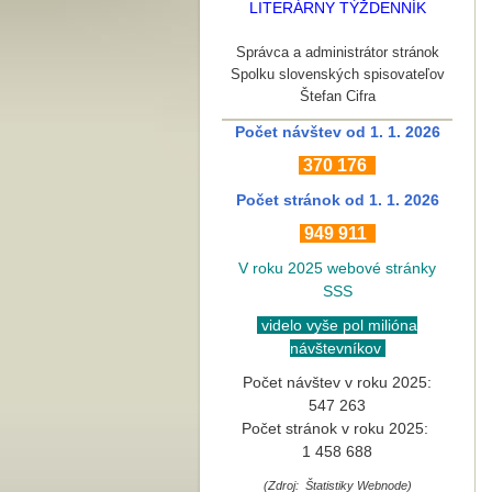
LITERÁRNY TÝŽDENNÍK
Správca a administrátor stránok
Spolku slovenských spisovateľov
Štefan Cifra
Počet návštev od 1. 1. 2026
370
176
Počet stránok
od 1. 1. 2026
949 911
V roku 2025 webové stránky
SSS
videlo vyše pol milióna
návštevníkov
Počet návštev v roku 2025:
547 263
Počet stránok v roku 2025:
1 458 688
(Zdroj: Štatistiky Webnode)