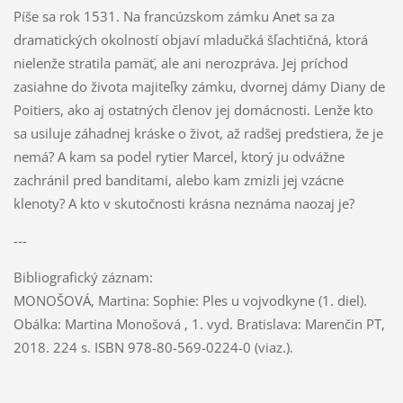
Píše sa rok 1531. Na francúzskom zámku Anet sa za
dramatických okolností objaví mladučká šľachtičná, ktorá
nielenže stratila pamäť, ale ani nerozpráva. Jej príchod
zasiahne do života majiteľky zámku, dvornej dámy Diany de
Poitiers, ako aj ostatných členov jej domácnosti. Lenže kto
sa usiluje záhadnej kráske o život, až radšej predstiera, že je
nemá? A kam sa podel rytier Marcel, ktorý ju odvážne
zachránil pred banditami, alebo kam zmizli jej vzácne
klenoty? A kto v skutočnosti krásna neznáma naozaj je?
---
Bibliografický záznam:
MONOŠOVÁ, Martina: Sophie: Ples u vojvodkyne (1. diel).
Obálka: Martina Monošová , 1. vyd. Bratislava: Marenčin PT,
2018. 224 s. ISBN 978-80-569-0224-0 (viaz.).