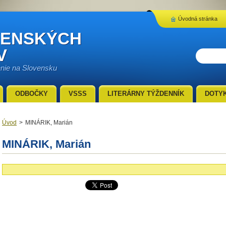
Úvodná stránka
VENSKÝCH
V
enie na Slovensku
ODBOČKY
VSSS
LITERÁRNY TÝŽDENNÍK
DOTY
Úvod
>
MINÁRIK, Marián
MINÁRIK, Marián