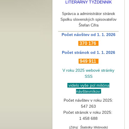
LITERÁRNY TÝŽDENNÍK
Správca a administrátor stránok
Spolku slovenských spisovateľov
Štefan Cifra
Počet návštev od 1. 1. 2026
370
176
Počet stránok
od 1. 1. 2026
949 911
V roku 2025 webové stránky
SSS
videlo vyše pol milióna
návštevníkov
Počet návštev v roku 2025:
547 263
Počet stránok v roku 2025:
1 458 688
(Zdroj: Štatistiky Webnode)