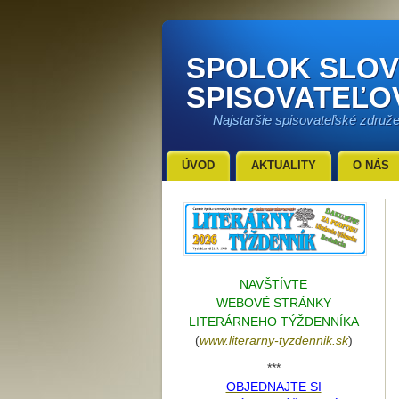
SPOLOK SLO
SPISOVATEĽO
Najstaršie spisovateľské združ
ÚVOD
AKTUALITY
O NÁS
NAVŠTÍVTE
WEBOVÉ STRÁNKY
LITERÁRNEHO TÝŽDENNÍKA
(
www.literarn
y-tyzdennik.sk
)
***
OBJEDNAJTE SI