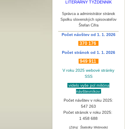
LITERÁRNY TÝŽDENNÍK
Správca a administrátor stránok
Spolku slovenských spisovateľov
Štefan Cifra
Počet návštev od 1. 1. 2026
370
176
Počet stránok
od 1. 1. 2026
949 911
V roku 2025 webové stránky
SSS
videlo vyše pol milióna
návštevníkov
Počet návštev v roku 2025:
547 263
Počet stránok v roku 2025:
1 458 688
(Zdroj: Štatistiky Webnode)