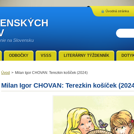
Úvodná stránka
VENSKÝCH
V
enie na Slovensku
ODBOČKY
VSSS
LITERÁRNY TÝŽDENNÍK
DOTY
Úvod
>
Milan Igor CHOVAN: Terezkin košíček (2024)
Milan Igor CHOVAN: Terezkin košíček (2024