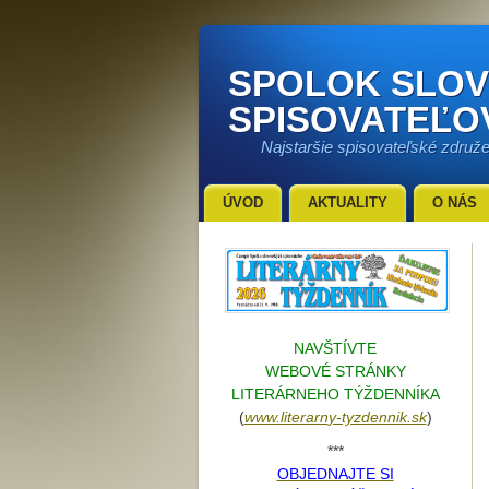
SPOLOK SLO
SPISOVATEĽO
Najstaršie spisovateľské združ
ÚVOD
AKTUALITY
O NÁS
NAVŠTÍVTE
WEBOVÉ STRÁNKY
LITERÁRNEHO TÝŽDENNÍKA
(
www.literarn
y-tyzdennik.sk
)
***
OBJEDNAJTE SI