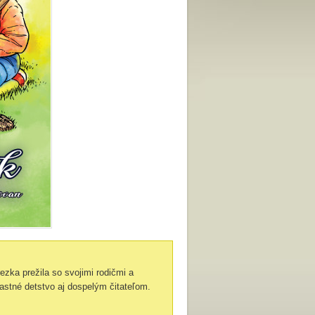
zka prežila so svojimi rodičmi a
astné detstvo aj dospelým čitateľom.