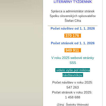
LITERÁRNY TÝŽDENNÍK
Správca a administrátor stránok
Spolku slovenských spisovateľov
Štefan Cifra
Počet návštev od 1. 1. 2026
370
176
Počet stránok
od 1. 1. 2026
949 911
V roku 2025 webové stránky
SSS
videlo vyše pol milióna
návštevníkov
Počet návštev v roku 2025:
547 263
Počet stránok v roku 2025:
1 458 688
(Zdroj: Štatistiky Webnode)