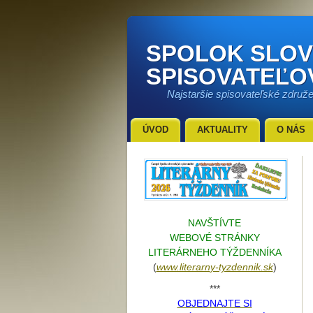
SPOLOK SLO
SPISOVATEĽO
Najstaršie spisovateľské združ
ÚVOD
AKTUALITY
O NÁS
NAVŠTÍVTE
WEBOVÉ STRÁNKY
LITERÁRNEHO TÝŽDENNÍKA
(
www.literarn
y-tyzdennik.sk
)
***
OBJEDNAJTE SI