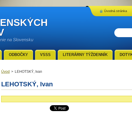
Úvodná stránka
VENSKÝCH
V
enie na Slovensku
ODBOČKY
VSSS
LITERÁRNY TÝŽDENNÍK
DOTY
Úvod
>
LEHOTSKÝ, Ivan
LEHOTSKÝ, Ivan