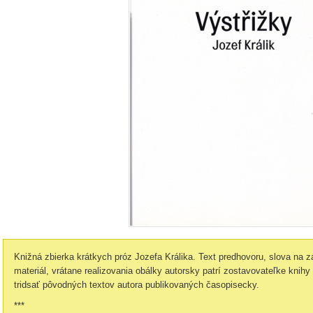
Knižná zbierka krátkych próz Jozefa Králika. Text predhovoru, slova na zá
materiál, vrátane realizovania obálky autorsky patrí zostavovateľke knihy 
tridsať pôvodných textov autora publikovaných časopisecky.
***