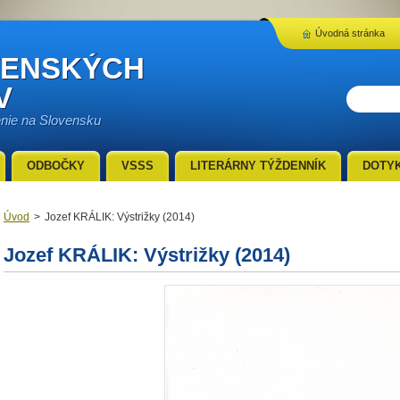
Úvodná stránka
VENSKÝCH
V
enie na Slovensku
ODBOČKY
VSSS
LITERÁRNY TÝŽDENNÍK
DOTY
Úvod
>
Jozef KRÁLIK: Výstrižky (2014)
Jozef KRÁLIK: Výstrižky (2014)