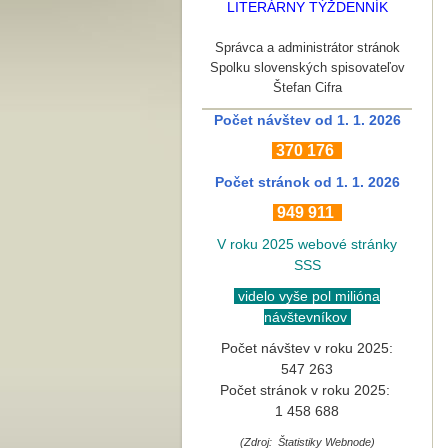
LITERÁRNY TÝŽDENNÍK
Správca a administrátor stránok
Spolku slovenských spisovateľov
Štefan Cifra
Počet návštev od 1. 1. 2026
370
176
Počet stránok
od 1. 1. 2026
949 911
V roku 2025 webové stránky
SSS
videlo vyše pol milióna
návštevníkov
Počet návštev v roku 2025:
547 263
Počet stránok v roku 2025:
1 458 688
(Zdroj: Štatistiky Webnode)