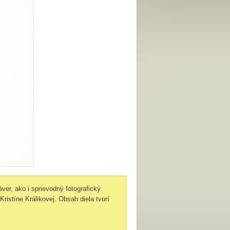
ver, ako i sprievodný fotografický
Kristíne Králikovej. Obsah diela tvorí