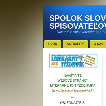
SPOLOK SLO
SPISOVATEĽO
Najstaršie spisovateľské združ
ÚVOD
AKTUALITY
O NÁS
NAVŠTÍVTE
WEBOVÉ STRÁNKY
LITERÁRNEHO TÝŽDENNÍKA
(
www.literarn
y-tyzdennik.sk
)
***
OBJEDNAJTE SI