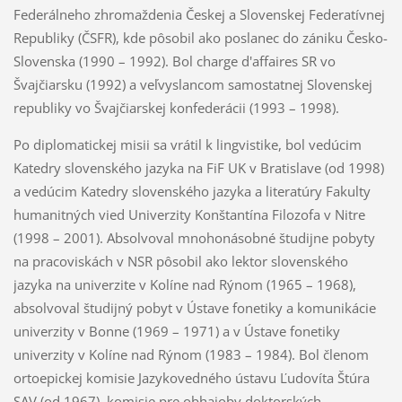
Federálneho zhromaždenia Českej a Slovenskej Federatívnej
Republiky (ČSFR), kde pôsobil ako poslanec do zániku Česko-
Slovenska (1990 – 1992). Bol charge d'affaires SR vo
Švajčiarsku (1992) a veľvyslancom samostatnej Slovenskej
republiky vo Švajčiarskej konfederácii (1993 – 1998).
Po diplomatickej misii sa vrátil k lingvistike, bol vedúcim
Katedry slovenského jazyka na FiF UK v Bratislave (od 1998)
a vedúcim Katedry slovenského jazyka a literatúry Fakulty
humanitných vied Univerzity Konštantína Filozofa v Nitre
(1998 – 2001). Absolvoval mnohonásobné študijne pobyty
na pracoviskách v NSR pôsobil ako lektor slovenského
jazyka na univerzite v Kolíne nad Rýnom (1965 – 1968),
absolvoval študijný pobyt v Ústave fonetiky a komunikácie
univerzity v Bonne (1969 – 1971) a v Ústave fonetiky
univerzity v Kolíne nad Rýnom (1983 – 1984). Bol členom
ortoepickej komisie Jazykovedného ústavu Ľudovíta Štúra
SAV (od 1967), komisie pre obhajoby doktorských