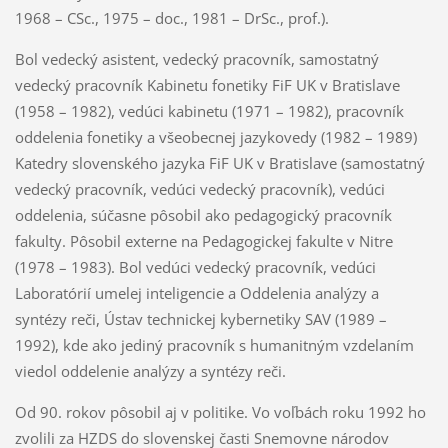
1968 – CSc., 1975 – doc., 1981 – DrSc., prof.).
Bol vedecký asistent, vedecký pracovník, samostatný
vedecký pracovník Kabinetu fonetiky FiF UK v Bratislave
(1958 – 1982), vedúci kabinetu (1971 – 1982), pracovník
oddelenia fonetiky a všeobecnej jazykovedy (1982 – 1989)
Katedry slovenského jazyka FiF UK v Bratislave (samostatný
vedecký pracovník, vedúci vedecký pracovník), vedúci
oddelenia, súčasne pôsobil ako pedagogický pracovník
fakulty. Pôsobil externe na Pedagogickej fakulte v Nitre
(1978 – 1983). Bol vedúci vedecký pracovník, vedúci
Laboratórií umelej inteligencie a Oddelenia analýzy a
syntézy reči, Ústav technickej kybernetiky SAV (1989 –
1992), kde ako jediný pracovník s humanitným vzdelaním
viedol oddelenie analýzy a syntézy reči.
Od 90. rokov pôsobil aj v politike. Vo voľbách roku 1992 ho
zvolili za HZDS do slovenskej časti Snemovne národov