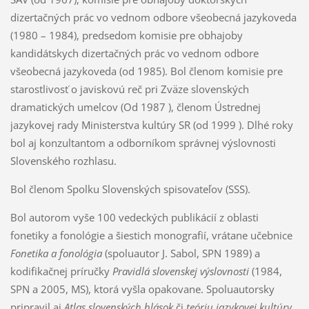
dizertačných prác vo vednom odbore všeobecná jazykoveda
(1980 – 1984), predsedom komisie pre obhajoby
kandidátskych dizertačných prác vo vednom odbore
všeobecná jazykoveda (od 1985). Bol členom komisie pre
starostlivosť o javiskovú reč pri Zväze slovenských
dramatických umelcov (Od 1987 ), členom Ústrednej
jazykovej rady Ministerstva kultúry SR (od 1999 ). Dlhé roky
bol aj konzultantom a odborníkom správnej výslovnosti
Slovenského rozhlasu.
Bol členom Spolku Slovenských spisovateľov (SSS).
Bol autorom vyše 100 vedeckých publikácií z oblasti
fonetiky a fonológie a šiestich monografií, vrátane učebnice
Fonetika a fonológia
(spoluautor J. Sabol, SPN 1989) a
kodifikačnej príručky
Pravidlá slovenskej výslovnosti
(1984,
SPN a 2005, MS), ktorá vyšla opakovane. Spoluautorsky
pripravil aj
Atlas slovenských hlások
či
teóriu jazykovej kultúry
.