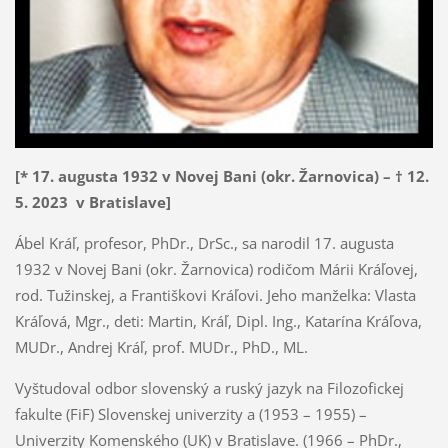
[* 17. augusta 1932 v Novej Bani (okr. Žarnovica) – † 12.
5. 2023 v Bratislave]
Ábel Kráľ, profesor, PhDr., DrSc., sa narodil 17. augusta
1932 v Novej Bani (okr. Žarnovica) rodičom Márii Kráľovej,
rod. Tužinskej, a Františkovi Kráľovi. Jeho manželka: Vlasta
Kráľová, Mgr., deti: Martin, Kráľ, Dipl. Ing., Katarína Kráľova,
MUDr., Andrej Kráľ, prof. MUDr., PhD., ML.
Vyštudoval odbor slovenský a ruský jazyk na Filozofickej
fakulte (FiF) Slovenskej univerzity a (1953 – 1955) –
Univerzity Komenského (UK) v Bratislave. (1966 – PhDr.,