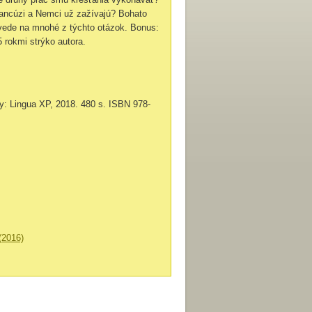
rancúzi a Nemci už zažívajú? Bohato
ovede na mnohé z týchto otázok. Bonus:
5 rokmi strýko autora.
ny: Lingua XP, 2018. 480 s. ISBN 978-
(2016)