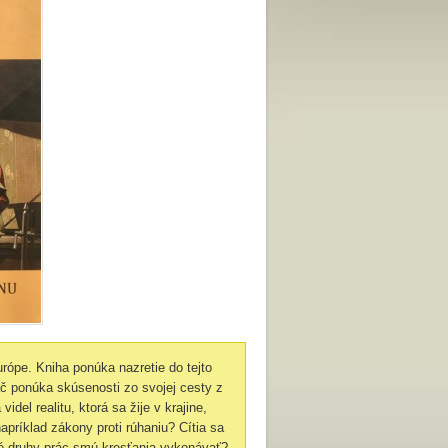
urópe. Kniha ponúka nazretie do tejto
váč ponúka skúsenosti zo svojej cesty z
del realitu, ktorá sa žije v krajine,
príklad zákony proti rúhaniu? Cítia sa
ké druhy prác smú kresťania vykonávať?