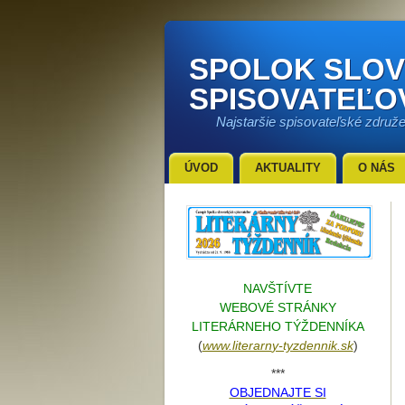
SPOLOK SLO
SPISOVATEĽO
Najstaršie spisovateľské združ
ÚVOD
AKTUALITY
O NÁS
NAVŠTÍVTE
WEBOVÉ STRÁNKY
LITERÁRNEHO TÝŽDENNÍKA
(
www.literarn
y-tyzdennik.sk
)
***
OBJEDNAJTE SI