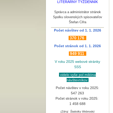
LITERÁRNY TÝŽDENNÍK
Správca a administrátor stránok
Spolku slovenských spisovateľov
Štefan Cifra
Počet návštev od 1. 1. 2026
370
176
Počet stránok
od 1. 1. 2026
949 911
V roku 2025 webové stránky
SSS
videlo vyše pol milióna
návštevníkov
Počet návštev v roku 2025:
547 263
Počet stránok v roku 2025:
1 458 688
(Zdroj: Štatistiky Webnode)