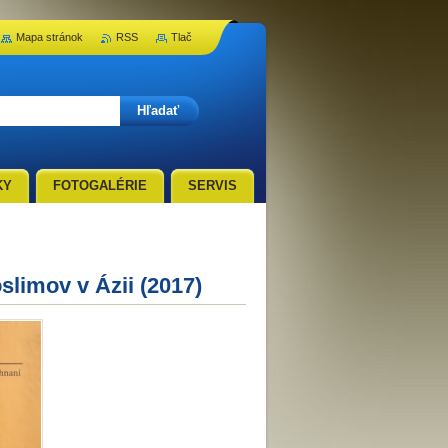
Mapa stránok
RSS
Tlač
KY
FOTOGALÉRIE
SERVIS
slimov v Ázii (2017)