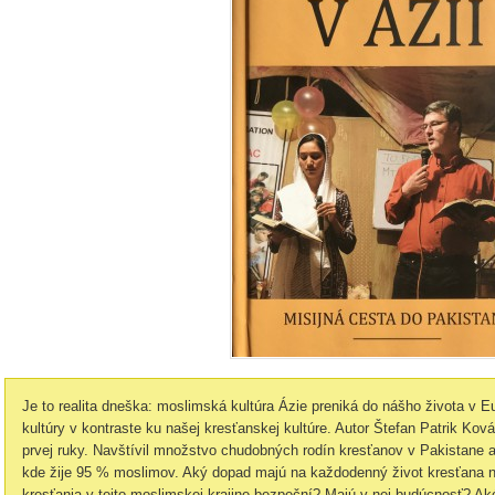
Je to realita dneška: moslimská kultúra Ázie preniká do nášho života v E
kultúry v kontraste ku našej kresťanskej kultúre. Autor Štefan Patrik Ko
prvej ruky. Navštívil množstvo chudobných rodín kresťanov v Pakistane a vi
kde žije 95 % moslimov. Aký dopad majú na každodenný život kresťana na
kresťania v tejto moslimskej krajine bezpeční? Majú v nej budúcnosť? A