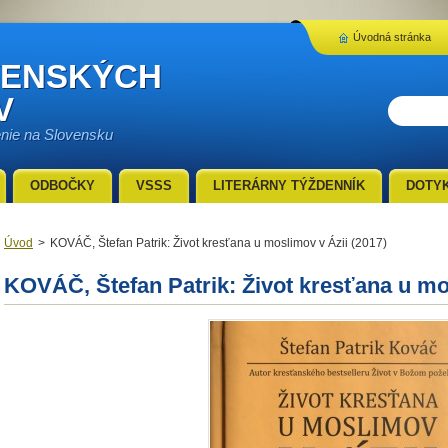
Úvodná stránka
VENSKÝCH
V
enie na Slovensku
ODBOČKY
VSSS
LITERÁRNY TÝŽDENNÍK
DOTY
Úvod
>
KOVÁČ, Štefan Patrik: Život kresťana u moslimov v Ázii (2017)
KOVÁČ, Štefan Patrik: Život kresťana u mo