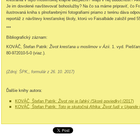
Je im dovolené navštevovať bohoslužby? Na čo sa máme pripraviť, čo F
ilustrovaná kniha s plnofarebnými fotografiami priamo z terénu dáva odp
reportáž z návštevy kresťanskej školy, ktorú vo Faisalbáde založil pred 5
***
Bibliografický záznam:
KOVÁČ, Štefan Patrik:
Život kresťana u moslimov v Ázii
. 1. vyd. Piešťa
80-972010-5-0 (viaz.).
(Zdroj: ŠPK,, formulár z 26. 10. 2017)
Ďalšie knihy autora:
KOVÁČ, Štefan Patrik:
Život nie je ľahký (Skoré poviedky)
(2017)
KOVÁČ, Štefan Patrik:
Toto je skutočná Afrika: Život ľudí v Ugande