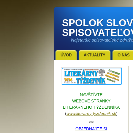
SPOLOK SLO
SPISOVATEĽO
Najstaršie spisovateľské združ
ÚVOD
AKTUALITY
O NÁS
NAVŠTÍVTE
WEBOVÉ STRÁNKY
LITERÁRNEHO TÝŽDENNÍKA
(
www.literarn
y-tyzdennik.sk
)
***
OBJEDNAJTE SI