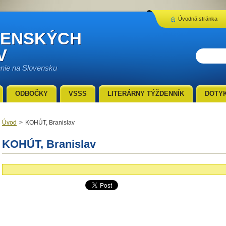
Úvodná stránka
VENSKÝCH
V
enie na Slovensku
ODBOČKY
VSSS
LITERÁRNY TÝŽDENNÍK
DOTY
Úvod
>
KOHÚT, Branislav
KOHÚT, Branislav