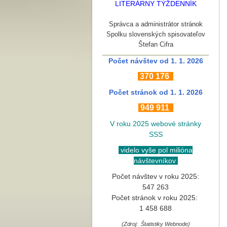
LITERÁRNY TÝŽDENNÍK
Správca a administrátor stránok
Spolku slovenských spisovateľov
Štefan Cifra
Počet návštev od 1. 1. 2026
370
176
Počet stránok
od 1. 1. 2026
949 911
V roku 2025 webové stránky
SSS
videlo vyše pol milióna
návštevníkov
Počet návštev v roku 2025:
547 263
Počet stránok v roku 2025:
1 458 688
(Zdroj: Štatistiky Webnode)