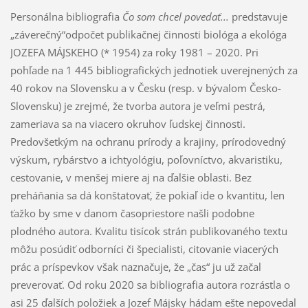
Personálna bibliografia
Čo som chcel povedať...
predstavuje
„záverečný“odpočet publikačnej činnosti biológa a ekológa
JOZEFA MÁJSKEHO (* 1954) za roky 1981 – 2020. Pri
pohľade na 1 445 bibliografických jednotiek uverejnených za
40 rokov na Slovensku a v Česku (resp. v bývalom Česko-
Slovensku) je zrejmé, že tvorba autora je veľmi pestrá,
zameriava sa na viacero okruhov ľudskej činnosti.
Predovšetkým na ochranu prírody a krajiny, prírodovedný
výskum, rybárstvo a ichtyológiu, poľovníctvo, akvaristiku,
cestovanie, v menšej miere aj na ďalšie oblasti. Bez
preháňania sa dá konštatovať, že pokiaľ ide o kvantitu, len
ťažko by sme v danom časopriestore našli podobne
plodného autora. Kvalitu tisícok strán publikovaného textu
môžu posúdiť odborníci či špecialisti, citovanie viacerých
prác a príspevkov však naznačuje, že „čas“ ju už začal
preverovať. Od roku 2020 sa bibliografia autora rozrástla o
asi 25 ďalších položiek a Jozef Májsky hádam ešte nepovedal