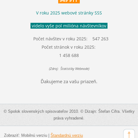
949 911
V roku 2025 webové stránky SSS
videlo vyše pol milióna návštevníkov
Počet návštev v roku 2025: 547 263
Počet stránok v roku 2025:
1 458 688
(Zdroj: Štatistiky Webnode)
Ďakujeme za vašu priazeň.
© Spolok slovenských spisovateľov 2010. © Dizajn: Štefan Cifra. Všetky
práva vyhradené.
Zobraziť:
Mobilnú verziu
|
Štandardnú verziu