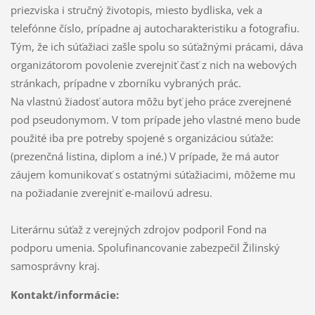
priezviska i stručný životopis, miesto bydliska, vek a
telefónne číslo, prípadne aj autocharakteristiku a fotografiu.
Tým, že ich súťažiaci zašle spolu so súťažnými prácami, dáva
organizátorom povolenie zverejniť časť z nich na webových
stránkach, prípadne v zborníku vybraných prác.
Na vlastnú žiadosť autora môžu byť jeho práce zverejnené
pod pseudonymom. V tom prípade jeho vlastné meno bude
použité iba pre potreby spojené s organizáciou súťaže:
(prezenčná listina, diplom a iné.) V prípade, že má autor
záujem komunikovať s ostatnými súťažiacimi, môžeme mu
na požiadanie zverejniť e-mailovú adresu.
Literárnu súťaž z verejných zdrojov podporil Fond na
podporu umenia. Spolufinancovanie zabezpečil Žilinský
samosprávny kraj.
Kontakt/informácie: