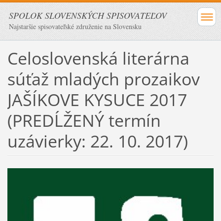
SPOLOK SLOVENSKÝCH SPISOVATEĽOV
Najstaršie spisovateľské združenie na Slovensku
Celoslovenská literárna
súťaž mladých prozaikov
JAŠÍKOVE KYSUCE 2017
(PREDĹŽENÝ termín
uzávierky: 22. 10. 2017)