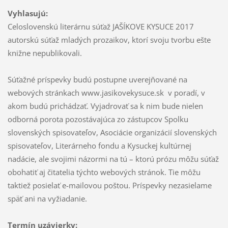
Vyhlasujú:
Celoslovenskú literárnu súťaž JAŠÍKOVE KYSUCE 2017
autorskú súťaž mladých prozaikov, ktorí svoju tvorbu ešte
knižne nepublikovali.
Súťažné príspevky budú postupne uverejňované na
webových stránkach www.jasikovekysuce.sk v poradí, v
akom budú prichádzať. Vyjadrovať sa k nim bude nielen
odborná porota pozostávajúca zo zástupcov Spolku
slovenských spisovateľov, Asociácie organizácií slovenských
spisovateľov, Literárneho fondu a Kysuckej kultúrnej
nadácie, ale svojimi názormi na tú – ktorú prózu môžu súťaž
obohatiť aj čitatelia týchto webových stránok. Tie môžu
taktiež posielať e-mailovou poštou. Príspevky nezasielame
späť ani na vyžiadanie.
Termín uzávierky: