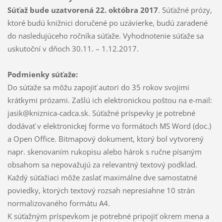
Súťaž bude uzatvorená 22. októbra 2017
. Súťažné prózy,
ktoré budú knižnici doručené po uzávierke, budú zaradené
do nasledujúceho ročníka súťaže. Vyhodnotenie súťaže sa
uskutoční v dňoch 30.11. – 1.12.2017.
Podmienky súťaže:
Do súťaže sa môžu zapojiť autori do 35 rokov svojimi
krátkymi prózami. Zašlú ich elektronickou poštou na e-mail:
jasik@kniznica-cadca.sk. Súťažné príspevky je potrebné
dodávať v elektronickej forme vo formátoch MS Word (doc.)
a Open Office. Bitmapový dokument, ktorý bol vytvorený
napr. skenovaním rukopisu alebo hárok s ručne písaným
obsahom sa nepovažujú za relevantný textový podklad.
Každý súťažiaci môže zaslať maximálne dve samostatné
poviedky, ktorých textový rozsah nepresiahne 10 strán
normalizovaného formátu A4.
K súťažným príspevkom je potrebné pripojiť okrem mena a