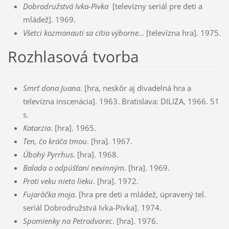
Dobrodružstvá Ivka-Pivka
[televízny seriál pre deti a
mládež]. 1969.
Všetci kozmonauti sa cítia výborne…
[televízna hra]. 1975.
Rozhlasová tvorba
Smrť dona Juana
. [hra, neskôr aj divadelná hra a
televízna inscenácia]. 1963. Bratislava: DILIZA, 1966. 51
s.
Katarzia
. [hra]. 1965.
Ten, čo kráča tmou
. [hra]. 1967.
Úbohý Pyrrhus
. [hra]. 1968.
Balada o odpúšťaní nevinným
. [hra]. 1969.
Proti veku nieto lieku
. [hra]. 1972.
Fujarôčka moja
. [hra pre deti a mládež, úpravený tel.
seriál Dobrodružstvá Ivka-Pivka]. 1974.
Spomienky na Petrodvorec
. [hra]. 1976.