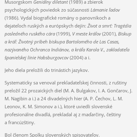
Musorgskom
Geniálny diletant
(1989) a zbierok
psychologických poviedok zo súčasnosti
Lámanie ľadov
(1986). Vydal biografické romány o panovníkoch a
dejateľoch ruských a európskych dejín:
Život a smrť: Tragédia
posledného ruského cára
(1999),
V meste kráľov
(2001),
Biskup
a kráľ: Životný príbeh biskupa Bartolomého de Las Casas,
nazývaného Ochranca Indiánov, a kráľa Karola V., zakladateľa
španielskej línie Habsburgovcov
(2004) a i.
Jeho diela preložili do trinástich jazykov.
Systematicky sa venoval prekladateľskej činnosti, z ruštiny
preložil 22 prozaických diel (M. A. Bulgakov, I. A. Gončarov, J.
M. Nagibin a i.) a 24 divadelných hier (A. P. Čechov, L. M.
Leonov, K. M. Simonov a i.), ktoré uviedli slovenské
profesionálne divadlá, prekladal aj z maďarčiny, češtiny
a francúzštiny.
Bol členom Spolku slovenských spisovateľov.