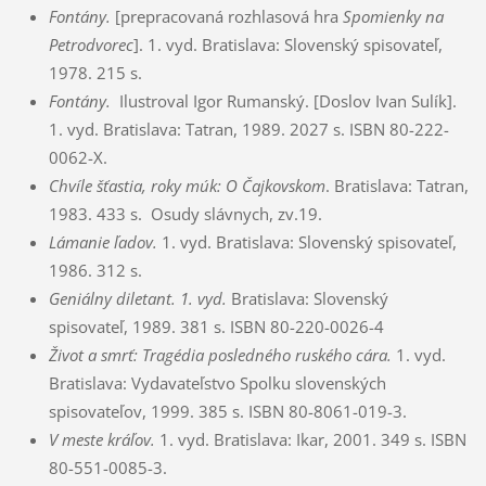
Fontány.
[prepracovaná rozhlasová hra
Spomienky na
Petrodvorec
]. 1. vyd. Bratislava: Slovenský spisovateľ,
1978. 215 s.
Fontány.
Ilustroval Igor Rumanský. [Doslov Ivan Sulík].
1. vyd. Bratislava: Tatran, 1989. 2027 s. ISBN 80-222-
0062-X.
Chvíle šťastia, roky múk
: O Čajkovskom
. Bratislava: Tatran,
1983. 433 s. Osudy slávnych, zv.19.
Lámanie ľadov.
1. vyd. Bratislava: Slovenský spisovateľ,
1986. 312 s.
Geniálny diletant.
1. vyd.
Bratislava: Slovenský
spisovateľ, 1989. 381 s. ISBN 80-220-0026-4
Život a smrť: Tragédia posledného ruského cára.
1. vyd.
Bratislava: Vydavateľstvo Spolku slovenských
spisovateľov, 1999. 385 s. ISBN 80-8061-019-3.
V meste kráľov.
1. vyd. Bratislava: Ikar, 2001. 349 s. ISBN
80-551-0085-3.