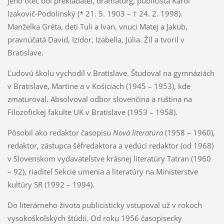
jeho otec bol prekladateľ, dramaturg, publicista Karol
Izakovič-Podolinský (* 21. 5. 1903 – † 24. 2. 1998).
Manželka Gréta, deti Tuli a Ivan, vnuci Matej a Jakub,
pravnúčatá David, Izidor, Izabella, Júlia. Žil a tvoril v
Bratislave.
Ľudovú školu vychodil v Bratislave. Študoval na gymnáziách
v Bratislave, Martine a v Košiciach (1945 – 1953), kde
zmaturoval. Absolvoval odbor slovenčina a ruština na
Filozofickej fakulte UK v Bratislave (1953 – 1958).
Pôsobil ako redaktor časopisu
Nová literatúra
(1958 – 1960),
redaktor, zástupca šéfredaktora a vedúci redaktor (od 1968)
v Slovenskom vydavateľstve krásnej literatúry Tatran (1960
– 92), riaditeľ Sekcie umenia a literatúry na Ministerstve
kultúry SR (1992 – 1994).
Do literárneho života publicisticky vstupoval už v rokoch
vysokoškolských štúdií. Od roku 1956 časopisecky