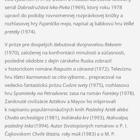
seriál
Dobrodružstvá Ivka-Pivka
(1969), ktorý roku 1978
upravil do podoby rovnomennej rozprávkovej knižky a
rozhlasovej hry
Fujarôčka moja
, napísal aj bábkovú hru
Veľké
preteky
(1974).
V próze pre dospelých debutoval dvojnovelou
Rekviem
(1970), založenej na konfrontácii minulosti a súčasnosti,
posledné obdobie z dejín cárskeho Ruska zobrazil
v historickom románe
Rasputin a cárovná
(1972). Televíznu
hru
Všetci kozmonauti sa cítia výborne…
prepracoval na
vedecko-fantastickú prózu
Cudzie svety
(1975), rozhlasovú
hru
Spomienky na Petrodvorec
zasa na román
Fontány
(1978).
Zaniknuté civilizácie Aztékov a Mayov ho inšpirovali
k napísaniu populárnonáučných kníh
Posledný Azték alebo
Chvála archeológie
(1981),
Indiánska krv
(1993),
Atahualpa,
posledný Inka
(1994). Autor životopisných románov o P. I.
Čajkovskom
Chvíle šťastia, roky múk
(1983) a o M. P.