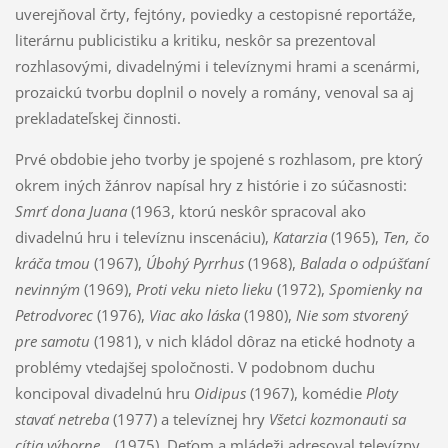
uverejňoval črty, fejtóny, poviedky a cestopisné reportáže,
literárnu publicistiku a kritiku, neskôr sa prezentoval
rozhlasovými, divadelnými i televíznymi hrami a scenármi,
prozaickú tvorbu doplnil o novely a romány, venoval sa aj
prekladateľskej činnosti.
Prvé obdobie jeho tvorby je spojené s rozhlasom, pre ktorý
okrem iných žánrov napísal hry z histórie i zo súčasnosti:
Smrť dona Juana
(1963, ktorú neskôr spracoval ako
divadelnú hru i televíznu inscenáciu),
Katarzia
(1965),
Ten, čo
kráča tmou
(1967),
Úbohý Pyrrhus
(1968),
Balada o odpúšťaní
nevinným
(1969),
Proti veku nieto lieku
(1972),
Spomienky na
Petrodvorec
(1976),
Viac ako láska
(1980),
Nie som stvorený
pre samotu
(1981), v nich kládol dôraz na etické hodnoty a
problémy vtedajšej spoločnosti. V podobnom duchu
koncipoval divadelnú hru
Oidipus
(1967), komédie
Ploty
stavať netreba
(1977) a televíznej hry
Všetci kozmonauti sa
cítia výborne…
(1975). Deťom a mládeži adresoval televízny