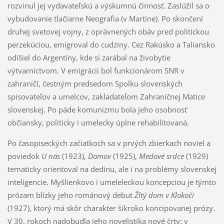
rozvinul jej vydavateľskú a výskumnú činnosť. Zaslúžil sa o
vybudovanie tlačiarne Neografia (v Martine). Po skončení
druhej svetovej vojny, z oprávnených obáv pred politickou
perzekúciou, emigroval do cudziny. Cez Rakúsko a Taliansko
odišiel do Argentíny, kde si zarábal na živobytie
výtvarníctvom. V emigrácii bol funkcionárom SNR v
zahraničí, čestným predsedom Spolku slovenských
spisovateľov a umelcov, zakladateľom Zahraničnej Matice
slovenskej. Po páde komunizmu bola jeho osobnosť
občiansky, politicky i umelecky úplne rehabilitovaná.
Po časopiseckých začiatkoch sa v prvých zbierkach noviel a
poviedok
U nás
(1923),
Domov
(1925),
Medové srdce
(1929)
tematicky orientoval na dedinu, ale i na problémy slovenskej
inteligencie. Myšlienkovo i umeleleckou koncepciou je týmto
prózam blízky jeho románový debut
Žltý dom v Klokoči
(1927), ktorý má skôr charakter šikroko koncipovanej prózy.
V 30. rokoch nadobudla jeho novelistika nové črty: v