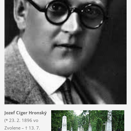
Jo­zef Cíger Hronský
(* 23. 2. 1896 vo
Zvolene – † 13. 7.