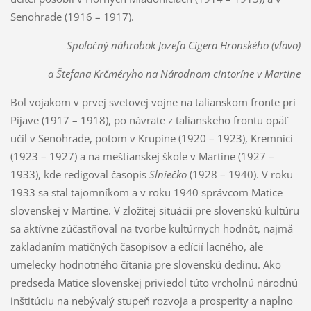
Senohrade (1916 – 1917).
Spoločný náhrobok Jozefa Cígera Hronského (vľavo)
a Štefana Krčméryho na Národnom cintoríne v Martine
Bol vojakom v prvej svetovej vojne na talianskom fronte pri
Pijave (1917 – 1918), po návrate z talianskeho frontu opäť
učil v Senohrade, potom v Krupine (1920 – 1923), Kremnici
(1923 – 1927) a na meštianskej škole v Martine (1927 –
1933), kde redigoval časopis
Slniečko
(1928 – 1940). V roku
1933 sa stal tajomníkom a v roku 1940 správcom Matice
slovenskej v Martine. V zložitej situácii pre slovenskú kultúru
sa aktívne zúčastňoval na tvorbe kultúrnych hodnôt, najmä
zakladaním matičných časopisov a edícií lacného, ale
umelecky hodnotného čítania pre slovenskú dedinu. Ako
predseda Matice slovenskej priviedol túto vrcholnú národnú
inštitúciu na nebývalý stupeň rozvoja a prosperity a naplno