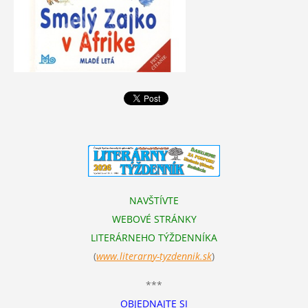
NAVŠTÍVTE
WEBOVÉ STRÁNKY
LITERÁRNEHO TÝŽDENNÍKA
(
www.literarn
y-tyzdennik.sk
)
***
OBJEDNAJTE SI