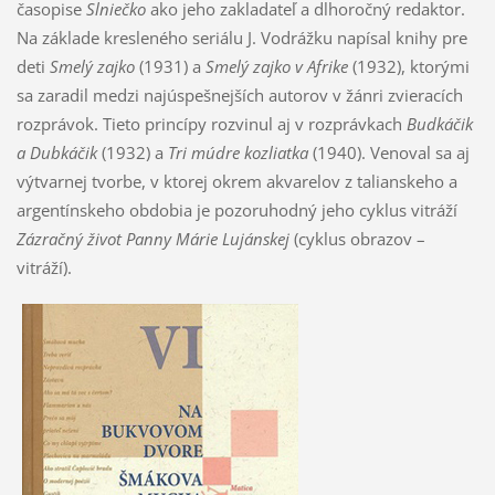
časopise
Slniečko
ako jeho zakladateľ a dlhoročný redaktor.
Na základe kresleného seriálu J. Vodrážku napísal knihy pre
deti
Smelý zajko
(1931) a
Smelý zajko v Afrike
(1932), ktorými
sa zaradil medzi najúspešnejších autorov v žánri zvieracích
rozprávok. Tieto princípy rozvinul aj v rozprávkach
Budkáčik
a Dubkáčik
(1932) a
Tri múdre kozliatka
(1940). Venoval sa aj
výtvarnej tvorbe, v ktorej okrem akvarelov z talianskeho a
argentínskeho obdobia je pozoruhodný jeho cyklus vitráží
Zázračný život Panny Márie Lujánskej
(cyklus obrazov –
vitráží).