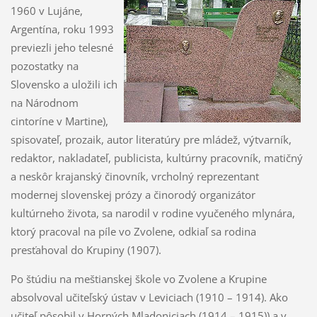
1960 v Lujáne,
Argentína, roku 1993
previezli jeho telesné
pozostatky na
Slovensko a uložili ich
na Národnom
cintoríne v Martine),
spisovateľ, prozaik, autor literatúry pre mládež, výtvar­ník,
redaktor, nakladateľ, publicista, kultúrny pracovník, matičný
a neskôr krajanský činovník, vrcholný reprezentant
modernej slovenskej prózy a činorodý organizátor
kultúrneho života, sa narodil v rodine vyučeného mlynára,
ktorý pracoval na píle vo Zvolene, odkiaľ sa rodina
presťahoval do Krupiny (1907).
Po štúdiu na meštianskej škole vo Zvolene a Krupine
absolvoval učiteľský ústav v Leviciach (1910 – 1914). Ako
učiteľ pôsobil v Horných Mladoniciach (1914 – 1915)) a v