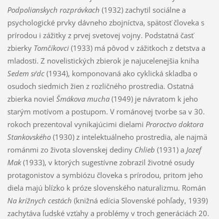
Podpolianskych rozprávkach
(1932) zachytil sociálne a
psychologické prvky dávneho zbojníctva, spätosť človeka s
prírodou i zážitky z prvej svetovej vojny. Podstatná časť
zbierky
Tomčíkovci
(1933) má pôvod v zážitkoch z detstva a
mladosti. Z novelistických zbierok je najucelenejšia kniha
Sedem sŕdc
(1934), komponovaná ako cyklická skladba o
osudoch siedmich žien z rozličného prostredia. Ostatná
zbierka noviel
Šmákova mucha
(1949) je návratom k jeho
starým motívom a postupom. V románovej tvorbe sa v 30.
rokoch prezentoval vynikajúcimi dielami
Proroctvo doktora
Stankovského
(1930) z intelektuálneho prostredia, ale najmä
románmi zo života slovenskej dediny
Chlieb
(1931) a
Jozef
Mak
(1933), v ktorých sugestívne zobrazil životné osudy
protagonistov a symbiózu človeka s prírodou, pritom jeho
diela majú blízko k próze slovenského naturalizmu. Román
Na krížnych cestách
(knižná edícia Slovenské pohľady, 1939)
zachytáva ľudské vzťahy a problémy v troch generáciách 20.