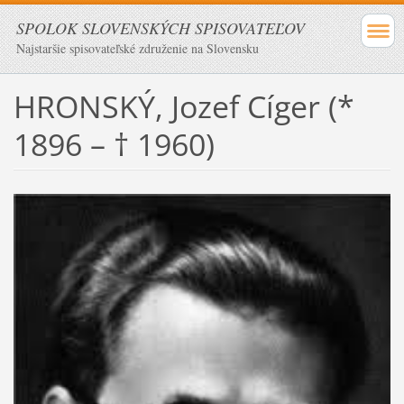
SPOLOK SLOVENSKÝCH SPISOVATEĽOV
Najstaršie spisovateľské združenie na Slovensku
HRONSKÝ, Jozef Cíger (*
1896 – † 1960)