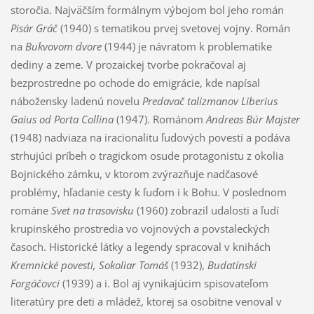
storočia. Najväčším formálnym výbojom bol jeho román
Pisár Gráč
(1940) s tematikou prvej svetovej vojny. Román
na
Bukvovom dvore
(1944) je návratom k problematike
dediny a zeme. V prozaickej tvorbe pokračoval aj
bezprostredne po ochode do emigrácie, kde napísal
nábožensky ladenú novelu
Predavač talizmanov Liberius
Gaius od Porta Collina
(1947). Románom
Andreas Búr Majster
(1948) nadviaza na iracionalitu ľudových povestí a podáva
strhujúci príbeh o tragickom osude protagonistu z okolia
Bojnického zámku, v ktorom zvýrazňuje nadčasové
problémy, hľadanie cesty k ľuďom i k Bohu. V poslednom
románe
Svet na trasovisku
(1960) zobrazil udalosti a ľudí
krupinského prostredia vo vojnových a povstaleckých
časoch. Historické látky a legendy spracoval v knihách
Kremnické povesti, Sokoliar Tomáš
(1932),
Budatínski
Forgáčovci
(1939) a i. Bol aj vynikajúcim spisovateľom
literatúry pre deti a mládež, ktorej sa osobitne venoval v