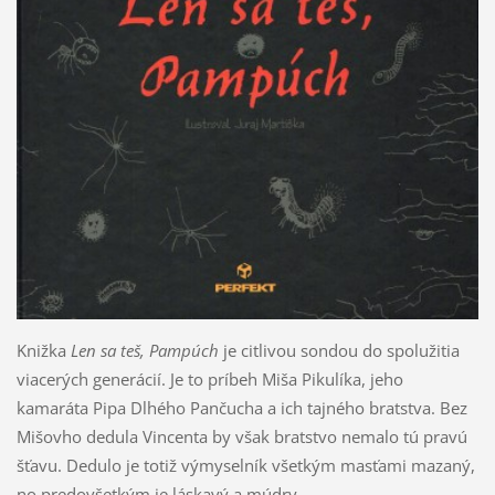
Knižka
Len sa teš, Pampúch
je citlivou sondou do spolužitia
viacerých generácií. Je to príbeh Miša Pikulíka, jeho
kamaráta Pipa Dlhého Pančucha a ich tajného bratstva. Bez
Mišovho dedula Vincenta by však bratstvo nemalo tú pravú
šťavu. Dedulo je totiž výmyselník všetkým masťami mazaný,
no predovšetkým je láskavý a múdry.