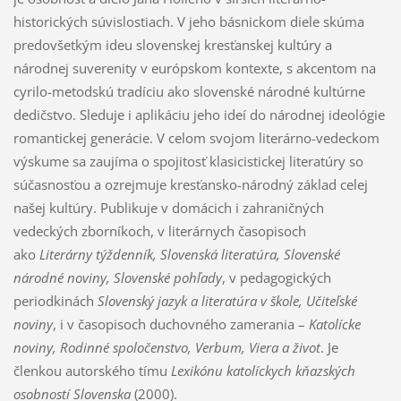
historických súvislostiach. V jeho básnickom diele skúma
predovšetkým ideu slovenskej kresťanskej kultúry a
národnej suverenity v európskom kontexte, s akcentom na
cyrilo-metodskú tradíciu ako slovenské národné kultúrne
dedičstvo. Sleduje i aplikáciu jeho ideí do národnej ideológie
romantickej generácie. V celom svojom literárno-vedeckom
výskume sa zaujíma o spojitosť klasicistickej literatúry so
súčasnosťou a ozrejmuje kresťansko-národný základ celej
našej kultúry. Publikuje v domácich i zahraničných
vedeckých zborníkoch, v literárnych časopisoch
ako
Literárny týždenník, Slovenská literatúra, Slovenské
národné noviny, Slovenské pohľady
, v pedagogických
periodkinách
Slovenský jazyk a literatúra v škole, Učiteľské
noviny
, i v časopisoch duchovného zamerania –
Katolícke
noviny, Rodinné spoločenstvo, Verbum, Viera a život
. Je
členkou autorského tímu
Lexikónu katolíckych kňazských
osobností Slovenska
(2000).