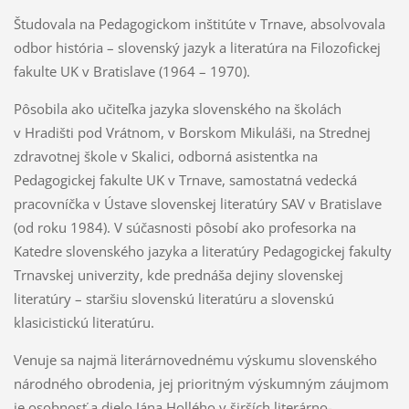
Študovala na Pedagogickom inštitúte v Trnave, absolvovala
odbor história – slovenský jazyk a literatúra na Filozofickej
fakulte UK v Bratislave (1964 – 1970).
Pôsobila ako učiteľka jazyka slovenského na školách
v Hradišti pod Vrátnom, v Borskom Mikuláši, na Strednej
zdravotnej škole v Skalici, odborná asistentka na
Pedagogickej fakulte UK v Trnave, samostatná vedecká
pracovníčka v Ústave slovenskej literatúry SAV v Bratislave
(od roku 1984). V súčasnosti pôsobí ako profesorka na
Katedre slovenského jazyka a literatúry Pedagogickej fakulty
Trnavskej univerzity, kde prednáša dejiny slovenskej
literatúry – staršiu slovenskú literatúru a slovenskú
klasicistickú literatúru.
Venuje sa najmä literárnovednému výskumu slovenského
národného obrodenia, jej prioritným výskumným záujmom
je osobnosť a dielo Jána Hollého v širších literárno-