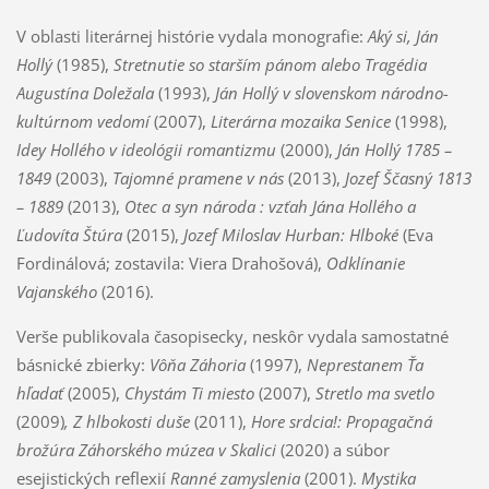
V oblasti literárnej histórie vydala monografie:
Aký si, Ján
Hollý
(1985),
Stretnutie so starším pánom alebo Tragédia
Augustína Doležala
(1993),
Ján Hollý v slovenskom národno-
kultúrnom vedomí
(2007),
Literárna mozaika Senice
(1998),
Idey Hollého v ideológii romantizmu
(2000),
Ján Hollý 1785 –
1849
(2003),
Tajomné pramene v nás
(2013),
Jozef Ščasný
1813
– 1889
(2013),
Otec a syn národa : vzťah Jána Hollého a
Ľudovíta Štúra
(2015),
Jozef Miloslav Hurban: Hlboké
(Eva
Fordinálová; zostavila: Viera Drahošová),
Odklínanie
Vajanského
(2016).
Verše publikovala časopisecky, neskôr vydala samostatné
básnické zbierky:
Vôňa Záhoria
(1997),
Neprestanem Ťa
hľadať
(2005),
Chystám Ti miesto
(2007),
Stretlo ma svetlo
(2009)
, Z hlbokosti duše
(2011),
Hore srdcia
!: Propagačná
brožúra Záhorského múzea v Skalici
(2020) a súbor
esejistických reflexií
Ranné zamyslenia
(2001).
Mystika