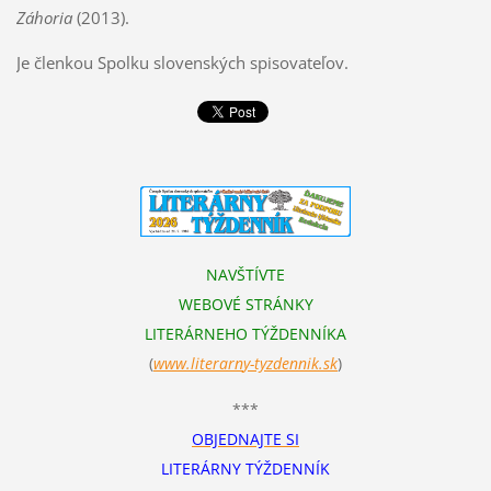
Záhoria
(2013).
Je členkou Spolku slovenských spisovateľov.
NAVŠTÍVTE
WEBOVÉ STRÁNKY
LITERÁRNEHO TÝŽDENNÍKA
(
www.literarn
y-tyzdennik.sk
)
***
OBJEDNAJTE SI
LITERÁRNY TÝŽDENNÍK