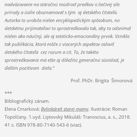
nadväzovanie na stáročnú múdrosť predkov o liečivej sile
prírody a úsilie oboznamovať s tým aj detského čitateľa.
Autorka to urobila nielen encyklopedickým spôsobom, no
detskému prijímateľovi to sprostredkovala tak, aby to odsnímal
nielen ako náučný, ale aj esteticko-emocionálny prvok. Vznikla
tak publikácia, ktorá môže z viacerých aspektov osloviť
detského čitateľa cez rozum a cit. To, že takéto
sprostredkovanie má ešte aj dôležitú generačnú súvislosť, je
ďalším pozitívom diela.“
Prof. PhDr. Brigita Šimonová
***
Bibliografický zánam.
Elena Cmarková:
Bylinkáreň starej mamy
. Ilustrácie: Roman
Topolčany. 1.vyd. Liptovský Mikuláš: Tranoscius, a. s., 2018.
41 s. ISBN 978-80-7140-543-6 (viaz).