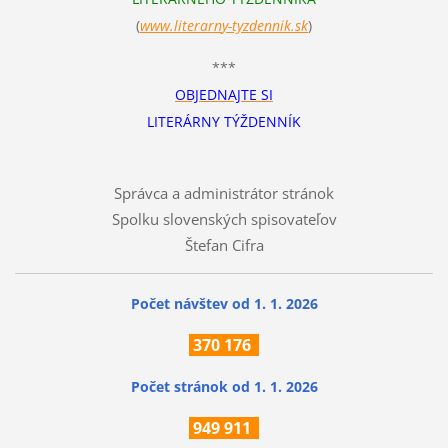
(
www.literarn
y-tyzdennik.sk
)
***
OBJEDNAJTE SI
LITERÁRNY TÝŽDENNÍK
Správca a administrátor stránok
Spolku slovenských spisovateľov
Štefan Cifra
Počet návštev od 1. 1. 2026
370
176
Počet stránok
od 1. 1. 2026
949 911