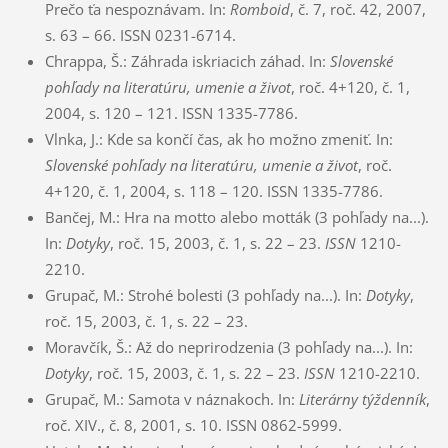
Prečo ťa nespoznávam. In:
Romboid
, č. 7, roč. 42, 2007,
s. 63 – 66. ISSN 0231-6714.
Chrappa, Š.: Záhrada iskriacich záhad. In:
Slovenské
pohľady na literatúru
, umenie a život
, roč. 4+120, č. 1,
2004, s. 120 – 121. ISSN 1335-7786.
Vlnka, J.: Kde sa končí čas, ak ho možno zmeniť. In:
Slovenské pohľady na literatúru
, umenie a život
, roč.
4+120, č. 1, 2004, s. 118 – 120. ISSN 1335-7786.
Bančej, M.: Hra na motto alebo mották (3 pohľady na...).
In:
Dotyky
, roč. 15, 2003, č. 1, s. 22 – 23.
ISSN
1210-
2210.
Grupač, M.: Strohé bolesti (3 pohľady na...). In:
Dotyky
,
roč. 15, 2003, č. 1, s. 22 – 23.
Moravčík, Š.: Až do neprirodzenia (3 pohľady na...). In:
Dotyky
, roč. 15, 2003, č. 1, s. 22 – 23.
ISSN
1210-2210.
Grupač, M.: Samota v náznakoch. In:
Literárny týždenník
,
roč. XIV., č. 8, 2001, s. 10. ISSN 0862-5999.