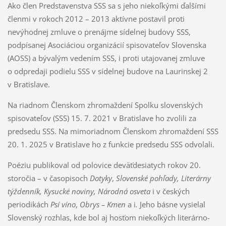
Ako člen Predstavenstva SSS sa s jeho niekoľkými ďalšími
členmi v rokoch 2012 – 2013 aktívne postavil proti
nevýhodnej zmluve o prenájme sídelnej budovy SSS,
podpísanej Asociáciou organizácií spisovateľov Slovenska
(AOSS) a bývalým vedením SSS, i proti utajovanej zmluve
o odpredaji podielu SSS v sídelnej budove na Laurinskej 2
v Bratislave.
Na riadnom Členskom zhromaždení Spolku slovenských
spisovateľov (SSS) 15. 7. 2021 v Bratislave ho zvolili za
predsedu SSS. Na mimoriadnom Členskom zhromaždení SSS
20. 1. 2025 v Bratislave ho z funkcie predsedu SSS odvolali.
Poéziu publikoval od polovice deväťdesiatych rokov 20.
storočia – v časopisoch
Dotyky
,
Slovenské pohľady, Literárny
týždenník, Kysucké noviny, Národná osveta
i v českých
periodikách
Psí víno
,
Obrys – Kmen
a i
.
Jeho básne vysielal
Slovenský rozhlas, kde bol aj hosťom niekoľkých literárno-