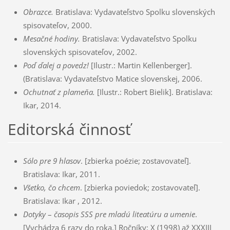
Obrazce.
Bratislava: Vydavateľstvo Spolku slovenských
spisovateľov, 2000.
Mesačné hodiny.
Bratislava: Vydavateľstvo Spolku
slovenských spisovateľov, 2002.
Poď ďalej a povedz!
[Ilustr.: Martin Kellenberger].
(Bratislava: Vydavateľstvo Matice slovenskej, 2006.
Ochutnať z plameňa.
[Ilustr.: Robert Bielik]. Bratislava:
Ikar, 2014.
Editorská činnosť
Sólo pre 9 hlasov
. [zbierka poézie; zostavovateľ].
Bratislava: Ikar, 2011.
Všetko, čo chcem
. [zbierka poviedok; zostavovateľ].
Bratislava: Ikar , 2012.
Dotyky
–
časopis SSS pre mladú liteatúru a umenie
.
[Vychádza 6 razy do roka.] Ročníky: X (1998) až XXXIII