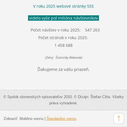
V roku 2025 webové stránky SSS
videlo vyše pol milióna návštevníkov
Počet návštev v roku 2025: 547 263
Počet stránok v roku 2025:
1 458 688
(Zdroj: Štatistiky Webnode)
Ďakujeme za vašu priazeň.
© Spolok slovenských spisovateľov 2010. © Dizajn: Štefan Cifra. Všetky
práva vyhradené.
Zobraziť:
Mobilnú verziu
|
Štandardnú verziu