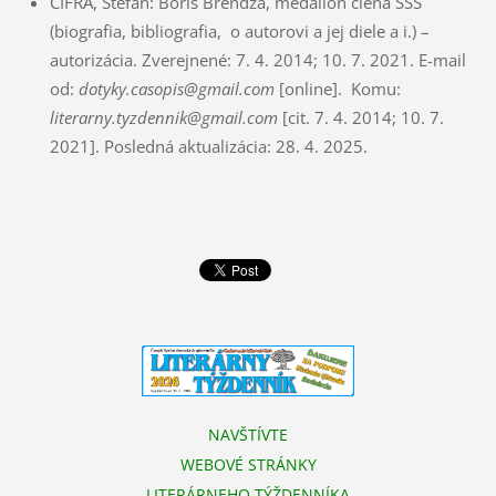
CIFRA, Štefan: Boris Brendza, medailón člena SSS
(biografia, bibliografia, o autorovi a jej diele a i.) –
autorizácia. Zverejnené: 7. 4. 2014; 10. 7. 2021. E-mail
od:
dotyky.casopis@gmail.com
[online]. Komu:
literarny.tyzdennik@gmail.com
[cit. 7. 4. 2014; 10. 7.
2021]. Posledná aktualizácia: 28. 4. 2025.
NAVŠTÍVTE
WEBOVÉ STRÁNKY
LITERÁRNEHO TÝŽDENNÍKA