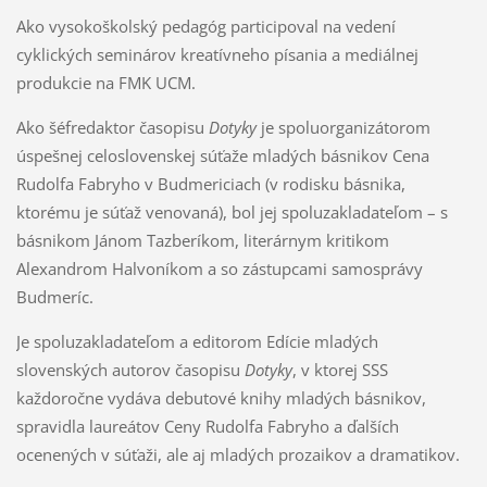
Ako vysokoškolský pedagóg participoval na vedení
cyklických seminárov kreatívneho písania a mediálnej
produkcie na FMK UCM.
Ako šéfredaktor časopisu
Dotyky
je spoluorganizátorom
úspešnej celoslovenskej súťaže mladých básnikov Cena
Rudolfa Fabryho v Budmericiach (v rodisku básnika,
ktorému je súťaž venovaná), bol jej spoluzakladateľom – s
básnikom Jánom Tazberíkom, literárnym kritikom
Alexandrom Halvoníkom a so zástupcami samosprávy
Budmeríc.
Je spoluzakladateľom a editorom Edície mladých
slovenských autorov časopisu
Dotyky
, v ktorej SSS
každoročne vydáva debutové knihy mladých básnikov,
spravidla laureátov Ceny Rudolfa Fabryho a ďalších
ocenených v súťaži, ale aj mladých prozaikov a dramatikov.