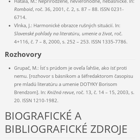
Hatala, M.: Neprirodzené, nevierohodné, nebásnické. In:
Romboid
, roč. 36, 2001, č. 2, s. 87 – 88. ISSN 0231-
6714.
Vlnka, J.: Harmonické obrazce rušných situácií. In:
Slovenské pohľady na literatúru
, umenie a život
, roč.
4+116, č. 7 – 8, 2000, s. 252 – 253. ISSN 1335-7786.
Rozhovory
Grupač, M.: Ísť s prúdom je oveľa ľahšie, ako ísť proti
nemu. [rozhovor s básnikom a šéfredaktorom časopisu
pre mladú literatúru a umenie DOTYKY Borisom
Brendzom]. In:
Knižná revue
, roč. 13, č. 14 – 15, 2003, s.
20. ISSN 1210-1982.
BIOGRAFICKÉ A
BIBLIOGRAFICKÉ ZDROJE