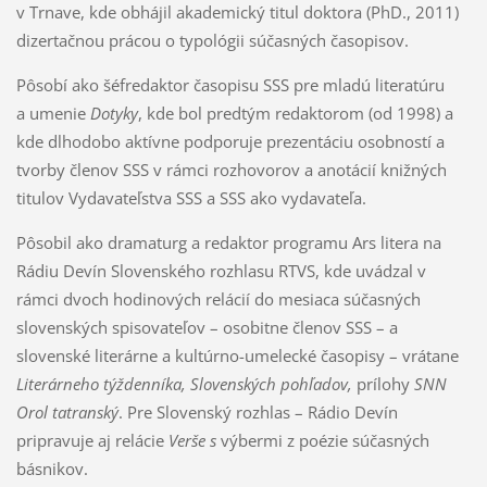
v Trnave, kde obhájil akademický titul doktora (PhD., 2011)
dizertačnou prácou o typológii súčasných časopisov.
Pôsobí ako šéfredaktor časopisu SSS pre mladú literatúru
a umenie
Dotyky
, kde bol predtým redaktorom (od 1998) a
kde dlhodobo aktívne podporuje prezentáciu osobností a
tvorby členov SSS v rámci rozhovorov a anotácií knižných
titulov Vydavateľstva SSS a SSS ako vydavateľa.
Pôsobil ako dramaturg a redaktor programu Ars litera na
Rádiu Devín Slovenského rozhlasu RTVS, kde uvádzal v
rámci dvoch hodinových relácií do mesiaca súčasných
slovenských spisovateľov – osobitne členov SSS – a
slovenské literárne a kultúrno-umelecké časopisy – vrátane
Literárneho týždenníka, Slovenských pohľadov,
prílohy
SNN
Orol tatranský
. Pre Slovenský rozhlas – Rádio Devín
pripravuje aj relácie
Verše s
výbermi z poézie súčasných
básnikov.