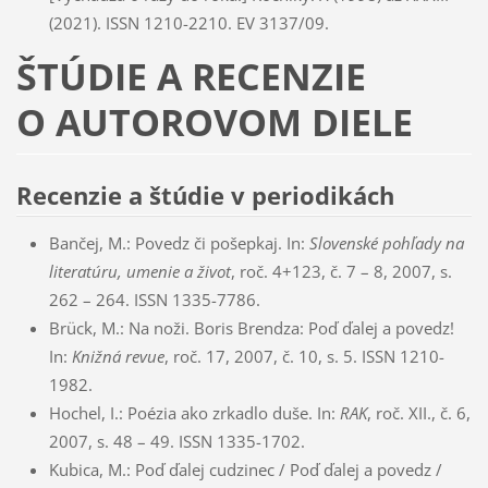
(2021). ISSN 1210-2210. EV 3137/09.
ŠTÚDIE A RECENZIE
O AUTOROVOM DIELE
Recenzie a štúdie v periodikách
Bančej, M.: Povedz či pošepkaj. In:
Slovenské pohľady na
literatúru
, umenie a život
, roč. 4+123, č. 7 – 8, 2007, s.
262 – 264. ISSN 1335-7786.
Brück, M.: Na noži. Boris Brendza: Poď ďalej a povedz!
In:
Knižná revue
, roč. 17, 2007, č. 10, s. 5. ISSN 1210-
1982.
Hochel, I.: Poézia ako zrkadlo duše. In:
RAK
, roč. XII., č. 6,
2007, s. 48 – 49. ISSN 1335-1702.
Kubica, M.: Poď ďalej cudzinec / Poď ďalej a povedz /