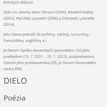
kritických diskusií.
Vyšli mu zbierky básní
Obrazce
(2000),
Mesačné hodiny
(2002),
Poď ďalej a povedz!
(2006) a
Ochutnať z plameňa
(2014).
Jeho básne preložili do poľštiny, srbčiny, rumunčiny,
francúzštiny, angličtiny a i.
Je členom Spolku slovenských spisovateľov, bol jeho
predsedom (15. 7. 2021 – 20. 1. 2025), podpredsedom,
členom jeho predstavenstva SSS, je členom Slovenského
centra PEN.
DIELO
Poézia