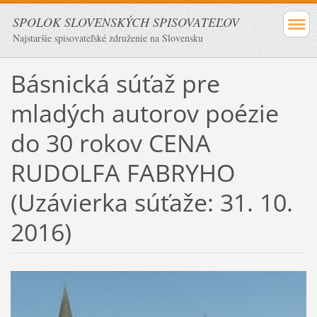
SPOLOK SLOVENSKÝCH SPISOVATEĽOV
Najstaršie spisovateľské združenie na Slovensku
Básnická súťaž pre
mladých autorov poézie
do 30 rokov CENA
RUDOLFA FABRYHO
(Uzávierka súťaže: 31. 10.
2016)