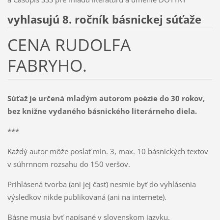
vyhlasujú 8. ročník básnickej súťaže
CENA RUDOLFA
FABRYHO.
Súťaž je určená mladým autorom poézie do 30 rokov,
bez knižne vydaného básnického literárneho diela.
***
Každý autor môže poslať min. 3, max. 10 básnických textov
v súhrnnom rozsahu do 150 veršov.
Prihlásená tvorba (ani jej časť) nesmie byť do vyhlásenia
výsledkov nikde publikovaná (ani na internete).
Básne musia byť napísané v slovenskom jazyku.