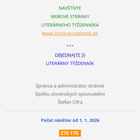
NAVŠTÍVTE
WEBOVÉ STRÁNKY
LITERÁRNEHO TÝŽDENNÍKA
(
www.literarn
y-tyzdennik.sk
)
***
OBJEDNAJTE SI
LITERÁRNY TÝŽDENNÍK
Správca a administrátor stránok
Spolku slovenských spisovateľov
Štefan Cifra
Počet návštev od 1. 1. 2026
370
176