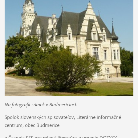
Na fotografii zámok v Budmericiach
Spolok slovenských spisovateľov, Literárne informačné
centrum, obec Budmerice
a Časopis SSS pre mladú literatúru a umenie DOTYKY