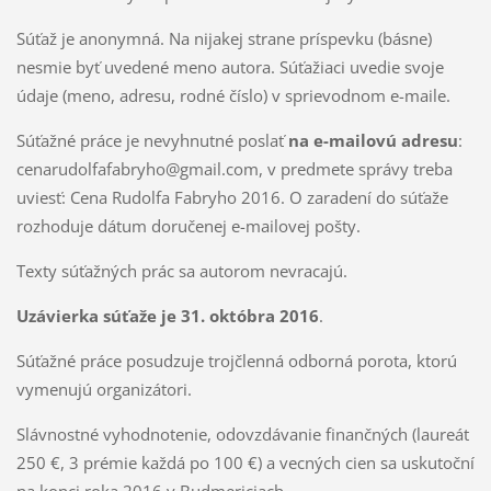
Súťaž je anonymná. Na nijakej strane príspevku (básne)
nesmie byť uvedené meno autora. Súťažiaci uvedie svoje
údaje (meno, adresu, rodné číslo) v sprievodnom e-maile.
Súťažné práce je nevyhnutné poslať
na e-mailovú adresu
:
cenarudolfafabryho@gmail.com, v predmete správy treba
uviesť: Cena Rudolfa Fabryho 2016. O zaradení do súťaže
rozhoduje dátum doručenej e-mailovej pošty.
Texty súťažných prác sa autorom nevracajú.
Uzávierka súťaže je 31. októbra 2016
.
Súťažné práce posudzuje trojčlenná odborná porota, ktorú
vymenujú organizátori.
Slávnostné vyhodnotenie, odovzdávanie finančných (laureát
250 €, 3 prémie každá po 100 €) a vecných cien sa uskutoční