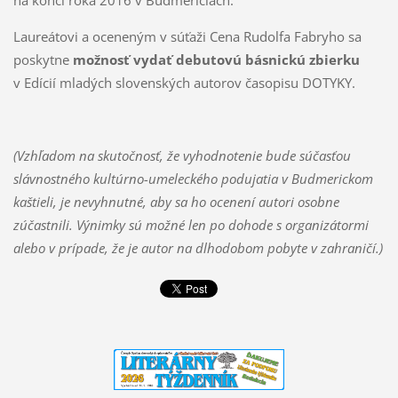
na konci roka 2016 v Budmericiach.
Laureátovi a oceneným v súťaži Cena Rudolfa Fabryho sa
poskytne
možnosť vydať debutovú básnickú zbierku
v Edícií mladých slovenských autorov časopisu DOTYKY.
(Vzhľadom na skutočnosť, že vyhodnotenie bude súčasťou
slávnostného kultúrno-umeleckého podujatia v Budmerickom
kaštieli, je nevyhnutné, aby sa ho ocenení autori osobne
zúčastnili. Výnimky sú možné len po dohode s organizátormi
alebo v prípade, že je autor na dlhodobom pobyte v zahraničí.)