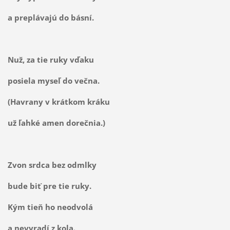
a preplávajú do básní.
Nuž, za tie ruky vďaku
posiela myseľ do večna.
(Havrany v krátkom kráku
už ľahké amen dorečnia.)
Zvon srdca bez odmlky
bude biť pre tie ruky.
Kým tieň ho neodvolá
a nevyradí z kola.