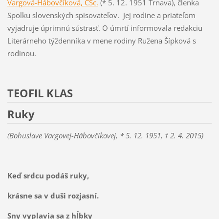
Vargová-Hábovčíková, CSc.
(* 5. 12. 1951 Trnava), členka
Spolku slovenských spisovateľov. Jej rodine a priateľom
vyjadruje úprimnú sústrasť. O úmrtí informovala redakciu
Literárneho týždenníka v mene rodiny Ružena Šípková s
rodinou.
TEOFIL KLAS
Ruky
(Bohuslave Vargovej-Hábovčíkovej, * 5. 12. 1951, † 2. 4. 2015)
Keď srdcu podáš ruky,
krásne sa v duši rozjasní.
Sny vyplavia sa z hĺbky