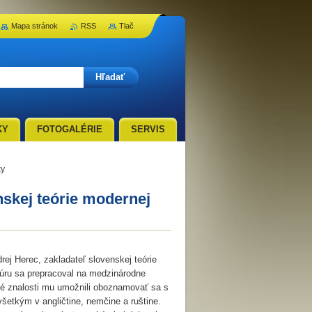
Mapa stránok
RSS
Tlač
KY
FOTOGALÉRIE
SERVIS
ky
kej teórie modernej
drej Herec, zakladateľ slovenskej teórie
atúru sa prepracoval na medzinárodne
vé znalosti mu umožnili oboznamovať sa s
šetkým v angličtine, nemčine a ruštine.