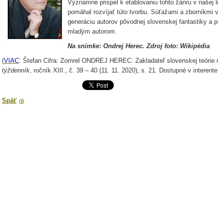
Významne prispel k etablovaniu tohto žánru v našej l
pomáhal rozvíjať túto tvorbu. Súťažami a zborníkmi vy
generáciu autorov pôvodnej slovenskej fantastiky a 
mladým autorom.
Na snímke: Ondrej Herec. Zdroj foto: Wikipédia
(
VIAC
: Štefan Cifra: Zomrel ONDREJ HEREC: Zakladateľ slovenskej teórie 
týždenník
, ročník XIII., č. 39 – 40 (11. 11. 2020), s. 21. Dostupné v interent
Späť