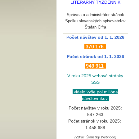
LITERÁRNY TÝŽDENNÍK
Správca a administrátor stránok
Spolku slovenských spisovateľov
Štefan Cifra
Počet návštev od 1. 1. 2026
370
176
Počet stránok
od 1. 1. 2026
949 911
V roku 2025 webové stránky
SSS
videlo vyše pol milióna
návštevníkov
Počet návštev v roku 2025:
547 263
Počet stránok v roku 2025:
1 458 688
(Zdroj: Štatistiky Webnode)