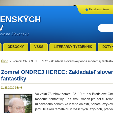
Úvodná stránka
VENSKÝCH
V
enie na Slovensku
ODBOČKY
VSSS
LITERÁRNY TÝŽDENNÍK
DOTY
Úvod
>
Zomrel ONDREJ HEREC: Zakladateľ slovenskej teórie modernej fantasti
Zomrel ONDREJ HEREC: Zakladateľ slovens
fantastiky
11.11.2020 14:46
Vo veku 76 rokov zomrel 22. 10. t. r. v Bratislave On
modernej fantastiky. Cez svoju vášeň pre sci-fi liter
uznávaného odborníka v tejto oblasti, bohaté jazyko
jemu blízkou tematikou v rozličných jazykoch, predov