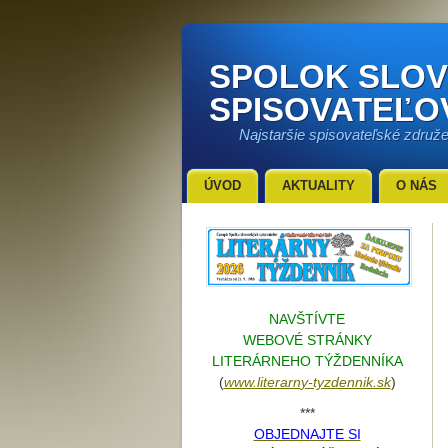
SPOLOK SLO
SPISOVATEĽO
Najstaršie spisovateľské združ
ÚVOD
AKTUALITY
O NÁS
NAVŠTÍVTE
WEBOVÉ STRÁNKY
LITERÁRNEHO TÝŽDENNÍKA
(
www.literarn
y-tyzdennik.sk
)
***
OBJEDNAJTE SI