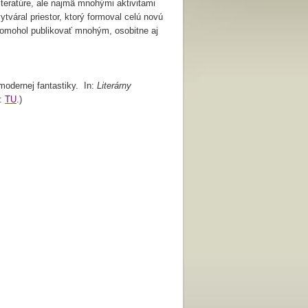
iteratúre, ale najmä mnohými aktivitami
tváral priestor, ktorý formoval celú novú
pomohol publikovať mnohým, osobitne aj
modernej fantastiky. In:
Literárny
e:
T
U
.)